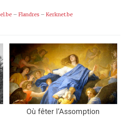
el.be
–
Flandres
–
Kerknet.be
Où fêter l’Assomption