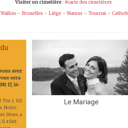
Visiter un cimetière
:
#carte des cimetières
 Wallon
–
Bruxelles
–
Liège
–
Namur
–
Tournai
–
Cathob
 du
 vous avez
 vous sera
t 17, 14-
2 Tm 1, 10)
Le Mariage
ia. Notre
st Jésus, a
il a fait