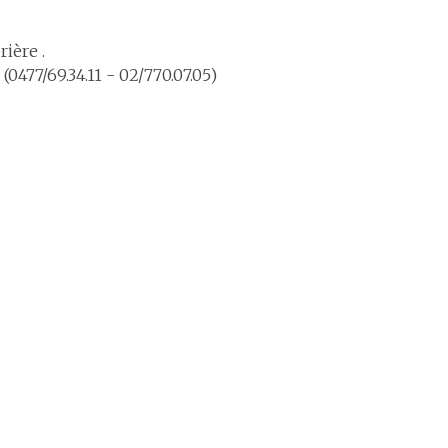
rière .
0477/69.34.11 - 02/770.07.05)