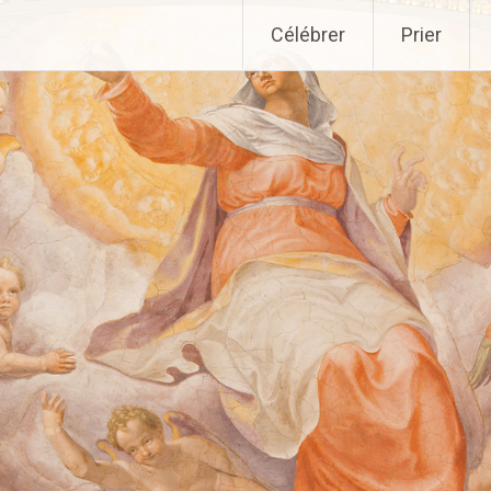
Aller
Célébrer
Prier
au
contenu
principal