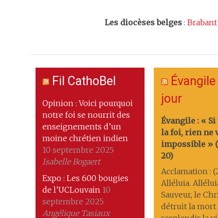
Les
diocèses belges
:
Brabant
Fil CathoBel
Évangile
jour
Opinion : Voici pourquoi
notre foi se nourrit des
Évangile : « Si
enseignements d’un
la foi, rien ne
moine chrétien indien
impossible » (M
10 septembre 2025
20)
Isabelle Bogaert
Acclamation : (
Expo : Les 600 bougies
Alléluia. Allélu
de l’UCLouvain
10
Sauveur, le Chri
septembre 2025
détruit la mort ; 
Angélique Tasiaux