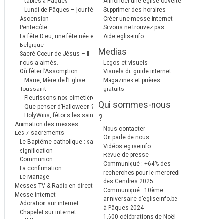
tables à Pâques
Annoncer une église ouverte
Lundi de Pâques – jour férié
Supprimer des horaires
Ascension
Créer une messe internet
Pentecôte
Si vous ne trouvez pas
La fête Dieu, une fête née en
Aide egliseinfo
Belgique
Medias
Sacré-Coeur de Jésus – Il
nous a aimés.
Logos et visuels
Où fêter l’Assomption
Visuels du guide internet
Marie, Mère de l’Eglise
Magazines et prières
Toussaint
gratuits
Fleurissons nos cimetières
Qui sommes-nous
Que penser d’Halloween ?
HolyWins, fêtons les saints !
?
Animation des messes
Nous contacter
Les 7 sacrements
On parle de nous
Le Baptême catholique : sa
Vidéos egliseinfo
signification
Revue de presse
Communion
Communiqué : +64% des
La confirmation
recherches pour le mercredi
Le Mariage
des Cendres 2025
Messes TV & Radio en direct
Communiqué : 10ème
Messe internet
anniversaire d’egliseinfo.be
Adoration sur internet
à Pâques 2024
Chapelet sur internet
1.600 célébrations de Noël