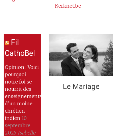
Kerknet.be
Fil
CathoBel
Opinion : Voici
pourquoi
notre foi se
Le Mariage
nourrit des
enseignements
d’un moine
chrétien
indien
10
septembre
2025
Isabelle