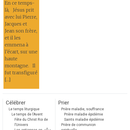
En ce temps-
là, Jésus prit
avec lui Pierre,
Jacques et
Jean son frère,
et il les
emmena à
l’écart, sur une
haute
montagne. Il
fut transfiguré
[…]
Célébrer
Prier
Le temps liturgique
Prière maladie, souffrance
Le temps de l’Avent
Prière maladie épidémie
Fête du Christ Roi de
Saints maladie épidémie
l’Univers
Prière de communion