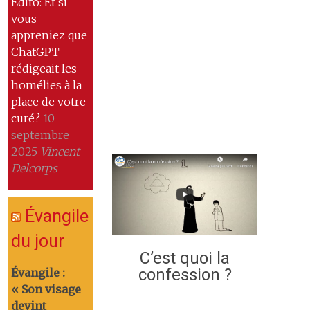
Edito: Et si
vous
appreniez que
ChatGPT
rédigeait les
homélies à la
place de votre
curé?
10
septembre
2025
Vincent
Delcorps
Évangile
du jour
C’est quoi la
confession ?
Évangile :
« Son visage
devint