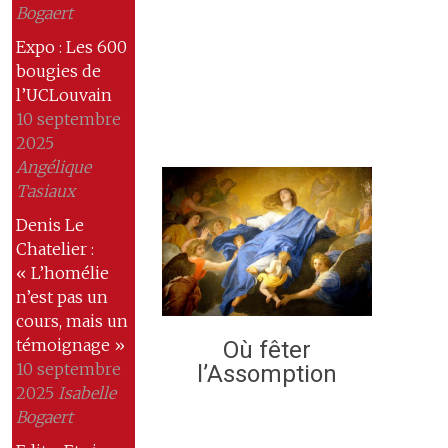
Bogaert
Expo : Les 600
bougies de
l’UCLouvain
10 septembre
2025
Angélique
Tasiaux
Denis Le
Chatelier :
« L’homélie
n’est pas un
cours, mais un
témoignage »
Où fêter
10 septembre
l’Assomption
2025
Isabelle
Bogaert