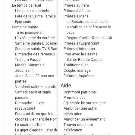
Les antiennes en »Ô »
spirituelle
Le temps de Noël
Prières au Père
L’origine de la crèche
Prières à Jésus
Fête de la Sainte Famille
Prières à Marie
Epiphanie
Le Rosaire ou le chapelet
Semaine sainte
Marathon de prière avec le
Tu es poussière…
pape
L’expérience du carême
Regina Coeli – Reine du Ciel
Semaine Sainte Diocèses
Prières à l’Esprit Saint
Semaine sainte TV & Radio
Prières d’Adoration
Dimanche des rameaux
Prier avec les saints
Triduum Pascal
Sainte Rita de Cascia
Messe Chrismale
Traditionnelles
Jeudi saint
Couple, mariage
Jeudi Saint: Fêtons nos
Enfance, baptême
prêtres
Aide
Vendredi saint – la croix
Samedi saint et vigile
Comment participer
pascale
Premiers pas
Dimanche – Il est
EgliseInfo.be sur son site
réssuscité !
Annoncer une autre
Pourquoi dit-on que les
célébration
cloches viennent de Rome ?
Annoncer un évènement
Le suaire de Turin
Trouver une autre
Le gigot d’agneau, star des
célébration