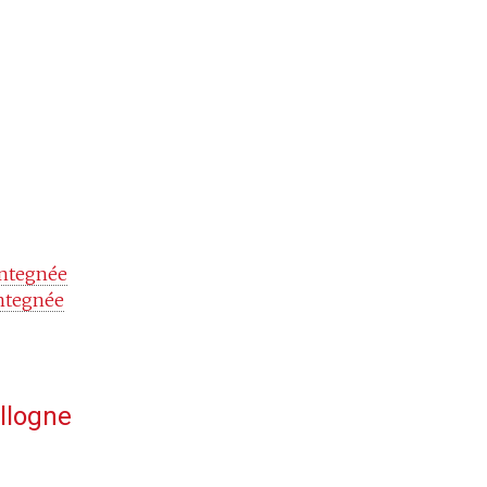
e
ontegnée
ontegnée
llogne