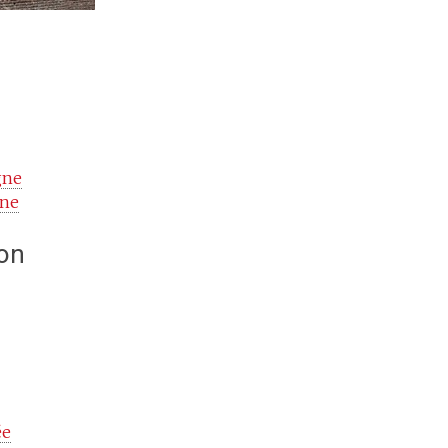
gne
gne
ion
ée