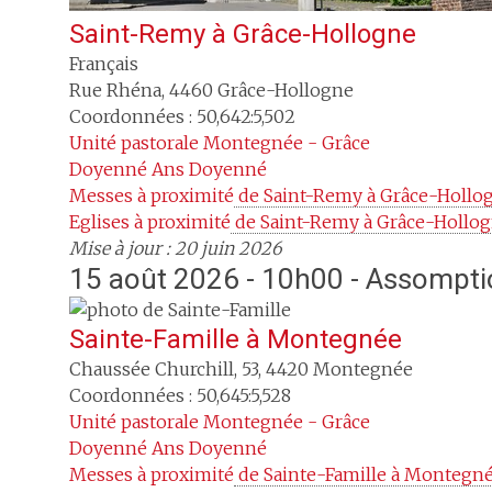
Saint-Remy
à
Grâce-Hollogne
Français
Rue Rhéna
,
4460
Grâce-Hollogne
Coordonnées : 50,642:5,502
Unité pastorale
Montegnée - Grâce
Doyenné
Ans Doyenné
Messes à proximité
 de Saint-Remy à Grâce-Hollo
Eglises à proximité
 de Saint-Remy à Grâce-Hollo
Mise à jour : 20 juin 2026
15 août 2026 - 10h00 - Assompt
Sainte-Famille
à
Montegnée
Chaussée Churchill, 53
,
4420
Montegnée
Coordonnées : 50,645:5,528
Unité pastorale
Montegnée - Grâce
Doyenné
Ans Doyenné
Messes à proximité
 de Sainte-Famille à Montegn