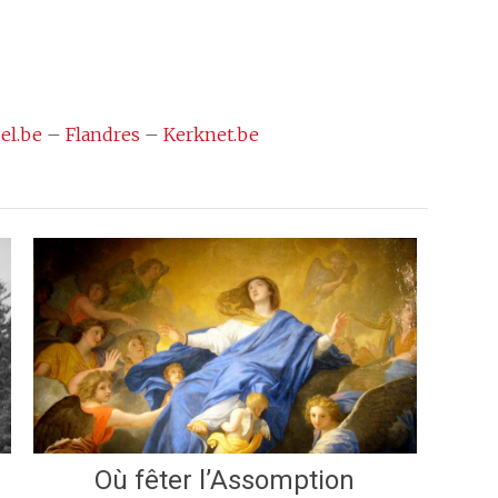
el.be
–
Flandres
–
Kerknet.be
Où fêter l’Assomption