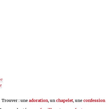
ée
e
er : une
adoration
, un
chapelet
, une
confession