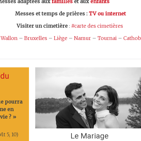
esses adaptées aux
familles
et aux
enfants
Messes et temps de prières
:
TV ou internet
Visiter un cimetière
:
#carte des cimetières
 Wallon
–
Bruxelles
–
Liège
–
Namur
–
Tournai
–
Cathob
 du
ue pourra
me en
vie ? »
t 5, 10)
Le Mariage