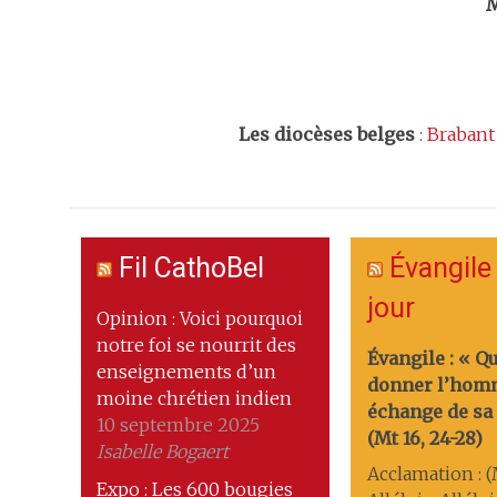
M
Les
diocèses belges
:
Brabant
Fil CathoBel
Évangile
jour
Opinion : Voici pourquoi
notre foi se nourrit des
Évangile : « Q
enseignements d’un
donner l’hom
moine chrétien indien
échange de sa 
10 septembre 2025
(Mt 16, 24-28)
Isabelle Bogaert
Acclamation : (M
Expo : Les 600 bougies