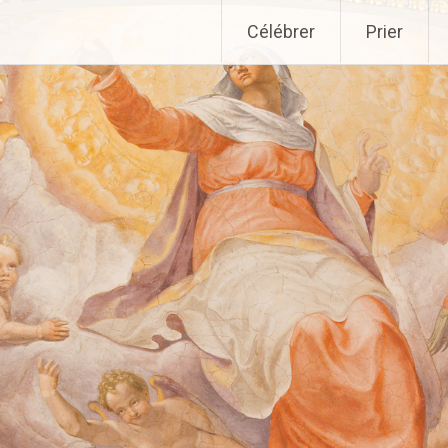
Aller
Célébrer
Prier
au
contenu
principal