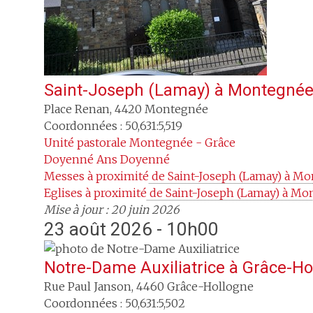
Saint-Joseph (Lamay)
à
Montegné
Place Renan
,
4420
Montegnée
Coordonnées : 50,631:5,519
Unité pastorale
Montegnée - Grâce
Doyenné
Ans Doyenné
Messes à proximité
 de Saint-Joseph (Lamay) à M
Eglises à proximité
 de Saint-Joseph (Lamay) à M
Mise à jour : 20 juin 2026
23 août 2026 - 10h00
Notre-Dame Auxiliatrice
à
Grâce-Ho
Rue Paul Janson
,
4460
Grâce-Hollogne
Coordonnées : 50,631:5,502