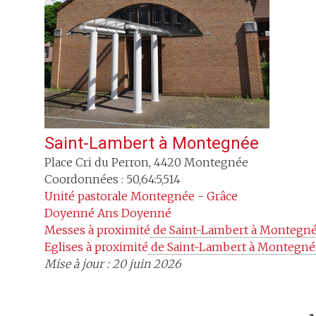
Saint-Lambert
à
Montegnée
Place Cri du Perron
,
4420
Montegnée
Coordonnées : 50,64:5,514
Unité pastorale
Montegnée - Grâce
Doyenné
Ans Doyenné
Messes à proximité
 de Saint-Lambert à Montegn
Eglises à proximité
 de Saint-Lambert à Montegné
Mise à jour : 20 juin 2026
Trouv