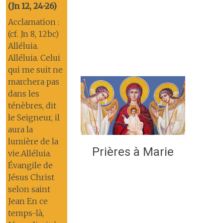
(Jn 12, 24-26)
Acclamation :
(cf. Jn 8, 12bc)
Alléluia.
Alléluia. Celui
qui me suit ne
marchera pas
dans les
ténèbres, dit
le Seigneur, il
aura la
lumière de la
Prières à Marie
vie.Alléluia.
Évangile de
Jésus Christ
selon saint
Jean En ce
temps-là,