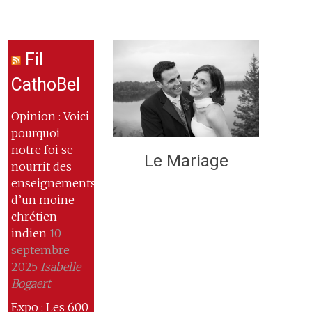
Fil
CathoBel
Opinion : Voici
pourquoi
notre foi se
Le Mariage
nourrit des
enseignements
d’un moine
chrétien
indien
10
septembre
2025
Isabelle
Bogaert
Expo : Les 600