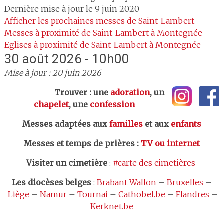
Dernière mise à jour le 9 juin 2020
Afficher les 
prochaines messes
 de Saint-Lambert
Messes à proximité
 de Saint-Lambert à Montegnée
Eglises à proximité
 de Saint-Lambert à Montegnée
30 août 2026 - 10h00
Mise à jour : 20 juin 2026
Trouver : une
adoration
, un
chapelet
, une
confession
Messes adaptées aux
familles
et aux
enfants
Messes et temps de prières
:
TV ou internet
Visiter un cimetière
:
#carte des cimetières
Les
diocèses belges
:
Brabant Wallon
–
Bruxelles
–
Liège
–
Namur
–
Tournai
–
Cathobel.be
–
Flandres
–
Kerknet.be