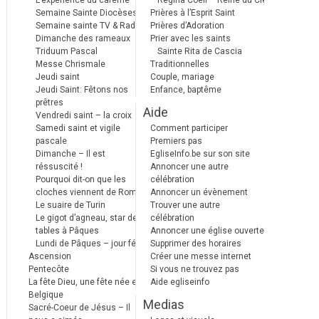
L’expérience du carême
Regina Coeli – Reine du Ciel
Semaine Sainte Diocèses
Prières à l’Esprit Saint
Semaine sainte TV & Radio
Prières d’Adoration
Dimanche des rameaux
Prier avec les saints
Triduum Pascal
Sainte Rita de Cascia
Messe Chrismale
Traditionnelles
Jeudi saint
Couple, mariage
Jeudi Saint: Fêtons nos
Enfance, baptême
prêtres
Aide
Vendredi saint – la croix
Samedi saint et vigile
Comment participer
pascale
Premiers pas
Dimanche – Il est
EgliseInfo.be sur son site
réssuscité !
Annoncer une autre
Pourquoi dit-on que les
célébration
cloches viennent de Rome ?
Annoncer un évènement
Le suaire de Turin
Trouver une autre
Le gigot d’agneau, star des
célébration
tables à Pâques
Annoncer une église ouverte
Lundi de Pâques – jour férié
Supprimer des horaires
Ascension
Créer une messe internet
Pentecôte
Si vous ne trouvez pas
La fête Dieu, une fête née en
Aide egliseinfo
Belgique
Medias
Sacré-Coeur de Jésus – Il