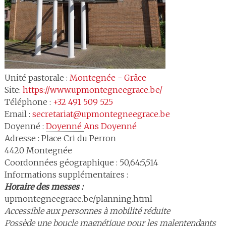
Unité pastorale :
Montegnée - Grâce
Site:
https://www.upmontegneegrace.be/
Téléphone :
+32 491 509 525
Email :
secretariat@upmontegneegrace.be
Doyenné :
Doyenné 
Ans Doyenné
Adresse :
Place Cri du Perron
4420
Montegnée
Coordonnées géographique : 50,64:5,514
Informations supplémentaires :
Horaire des messes :
upmontegneegrace.be/planning.html
Accessible aux personnes à mobilité réduite
Possède une boucle magnétique pour les malentendants