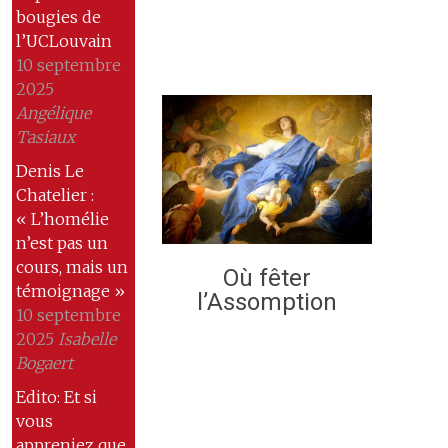
bougies de
l’UCLouvain
10 septembre
2025
Angélique
Tasiaux
Denis Le
Chatelier :
« L’homélie
n’est pas un
cours, mais un
Où fêter
témoignage »
l’Assomption
10 septembre
2025
Isabelle
Bogaert
Edito: Et si
vous
appreniez que