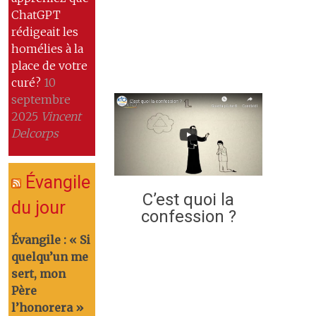
ChatGPT
rédigeait les
homélies à la
place de votre
curé?
10
septembre
2025
Vincent
Delcorps
Évangile
C’est quoi la
du jour
confession ?
Évangile : « Si
quelqu’un me
sert, mon
Père
l’honorera »