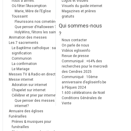
nous a aimés.
Logos et visuels
Où fêter l’Assomption
Visuels du guide internet
Marie, Mère de l’Eglise
Magazines et prières
Toussaint
gratuits
Fleurissons nos cimetières
Qui sommes-nous
Que penser d’Halloween ?
HolyWins, fêtons les saints !
?
Animation des messes
Nous contacter
Les 7 sacrements
On parle de nous
Le Baptême catholique : sa
Vidéos egliseinfo
signification
Revue de presse
Communion
Communiqué : +64% des
La confirmation
recherches pour le mercredi
Le Mariage
des Cendres 2025
Messes TV & Radio en direct
Communiqué : 10ème
Messe internet
anniversaire d’egliseinfo.be
Adoration sur internet
à Pâques 2024
Chapelet sur internet
1.600 célébrations de Noël
Célébrer et prier par internet
Conditions Générales de
Que penser des messes
Vente
internet?
Annuaire des églises
Funérailles
Prières & musiques pour
funérailles