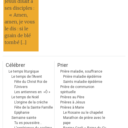
Jésus disait à
ses disciples :
« Amen,
amen, je vous
le dis : si le
grain de blé
tombé […]
Célébrer
Prier
Le temps liturgique
Prière maladie, souffrance
Le temps de l’Avent
Prière maladie épidémie
Fête du Christ Roi de
Saints maladie épidémie
l’Univers
Prière de communion
Les antiennes en »Ô »
spirituelle
Le temps de Noël
Prières au Père
L’origine de la crèche
Prières à Jésus
Fête de la Sainte Famille
Prières à Marie
Epiphanie
Le Rosaire ou le chapelet
Semaine sainte
Marathon de prière avec le
Tu es poussière…
pape