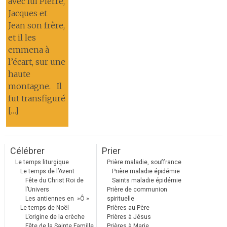
avec lui Pierre,
Jacques et
Jean son frère,
et il les
emmena à
l’écart, sur une
haute
montagne. Il
fut transfiguré
[…]
Célébrer
Prier
Le temps liturgique
Prière maladie, souffrance
Le temps de l’Avent
Prière maladie épidémie
Fête du Christ Roi de
Saints maladie épidémie
l’Univers
Prière de communion
Les antiennes en »Ô »
spirituelle
Le temps de Noël
Prières au Père
L’origine de la crèche
Prières à Jésus
Fête de la Sainte Famille
Prières à Marie