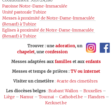
Coordonnées: 50,672:4,186
Paroisse
Notre-Dame-Immaculée
Unité pastorale
Tubize
Messes à proximité
 de Notre-Dame-Immaculée 
(Renard) à Tubize
Eglises à proximité
 de Notre-Dame-Immaculée 
(Renard) à Tubize
Trouver : une
adoration
, un
chapelet
, une
confession
Messes adaptées aux
familles
et aux
enfants
Messes et temps de prières
:
TV ou internet
Visiter un cimetière
:
#carte des cimetières
Les
diocèses belges
:
Brabant Wallon
–
Bruxelles
–
Liège
–
Namur
–
Tournai
–
Cathobel.be
–
Flandres
–
Kerknet.be