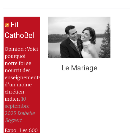
Fil
CathoBel
Opinion : Voici
pourquoi
notre foi se
Le Mariage
nourrit des
enseignements
d’un moine
chrétien
indien
10
septembre
2025
Isabelle
Bogaert
Expo : Les 600