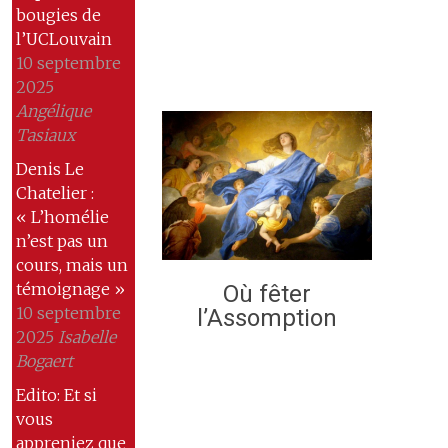
bougies de
l’UCLouvain
10 septembre
2025
Angélique
Tasiaux
Denis Le
Chatelier :
« L’homélie
n’est pas un
cours, mais un
témoignage »
Où fêter
10 septembre
l’Assomption
2025
Isabelle
Bogaert
Edito: Et si
vous
appreniez que