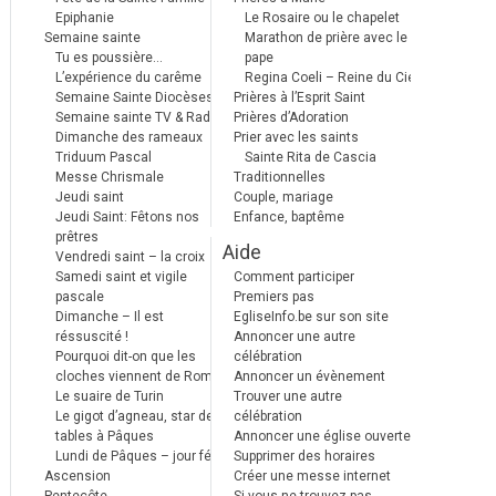
Epiphanie
Le Rosaire ou le chapelet
Semaine sainte
Marathon de prière avec le
Tu es poussière…
pape
L’expérience du carême
Regina Coeli – Reine du Ciel
Semaine Sainte Diocèses
Prières à l’Esprit Saint
Semaine sainte TV & Radio
Prières d’Adoration
Dimanche des rameaux
Prier avec les saints
Triduum Pascal
Sainte Rita de Cascia
Messe Chrismale
Traditionnelles
Jeudi saint
Couple, mariage
Jeudi Saint: Fêtons nos
Enfance, baptême
prêtres
Aide
Vendredi saint – la croix
Samedi saint et vigile
Comment participer
pascale
Premiers pas
Dimanche – Il est
EgliseInfo.be sur son site
réssuscité !
Annoncer une autre
Pourquoi dit-on que les
célébration
cloches viennent de Rome ?
Annoncer un évènement
Le suaire de Turin
Trouver une autre
Le gigot d’agneau, star des
célébration
tables à Pâques
Annoncer une église ouverte
Lundi de Pâques – jour férié
Supprimer des horaires
Ascension
Créer une messe internet