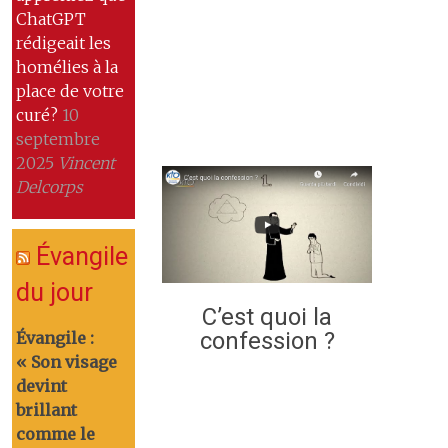
ChatGPT
rédigeait les
homélies à la
place de votre
curé?
10
septembre
2025
Vincent
Delcorps
Évangile
du jour
C’est quoi la
confession ?
Évangile :
« Son visage
devint
brillant
comme le