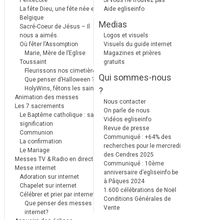
Pentecôte
Si vous ne trouvez pas
La fête Dieu, une fête née en
Aide egliseinfo
Belgique
Medias
Sacré-Coeur de Jésus – Il
nous a aimés.
Logos et visuels
Où fêter l’Assomption
Visuels du guide internet
Marie, Mère de l’Eglise
Magazines et prières
Toussaint
gratuits
Fleurissons nos cimetières
Qui sommes-nous
Que penser d’Halloween ?
HolyWins, fêtons les saints !
?
Animation des messes
Nous contacter
Les 7 sacrements
On parle de nous
Le Baptême catholique : sa
Vidéos egliseinfo
signification
Revue de presse
Communion
Communiqué : +64% des
La confirmation
recherches pour le mercredi
Le Mariage
des Cendres 2025
Messes TV & Radio en direct
Communiqué : 10ème
Messe internet
anniversaire d’egliseinfo.be
Adoration sur internet
à Pâques 2024
Chapelet sur internet
1.600 célébrations de Noël
Célébrer et prier par internet
Conditions Générales de
Que penser des messes
Vente
internet?