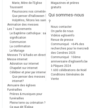
Marie, Mère de l’Eglise
Magazines et prières
Toussaint
gratuits
Fleurissons nos cimetières
Qui sommes-nous
Que penser d’Halloween ?
HolyWins, fêtons les saints !
?
Animation des messes
Nous contacter
Les 7 sacrements
On parle de nous
Le Baptême catholique : sa
Vidéos egliseinfo
signification
Revue de presse
Communion
Communiqué : +64% des
La confirmation
recherches pour le mercredi
Le Mariage
des Cendres 2025
Messes TV & Radio en direct
Communiqué : 10ème
Messe internet
anniversaire d’egliseinfo.be
Adoration sur internet
à Pâques 2024
Chapelet sur internet
1.600 célébrations de Noël
Célébrer et prier par internet
Conditions Générales de
Que penser des messes
Vente
internet?
Annuaire des églises
Funérailles
Prières & musiques pour
funérailles
Pleine terre ou crémation ?
Ce que dit l’Église