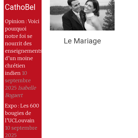
CathoBel
Opinion : Voici
pourquoi
notre foi se
Le Mariage
nourrit des
enseignements
d’un moine
chrétien
indien
10
septembre
2025
Isabelle
Bogaert
Expo : Les 600
bougies de
l’UCLouvain
10 septembre
2025