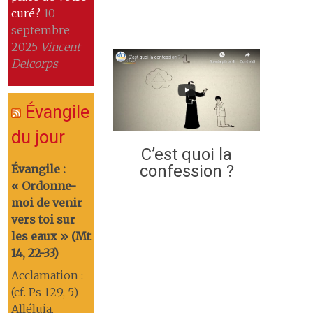
curé?
10
septembre
2025
Vincent
Delcorps
Évangile
du jour
C’est quoi la
confession ?
Évangile :
« Ordonne-
moi de venir
vers toi sur
les eaux » (Mt
14, 22-33)
Acclamation :
(cf. Ps 129, 5)
Alléluia.