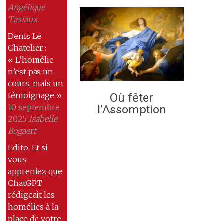
Angélique
Tasiaux
Denis Le
Chatelier :
« L’homélie
n’est pas un
cours, mais un
témoignage »
Où fêter
10 septembre
l’Assomption
2025
Isabelle
Bogaert
Edito: Et si
vous
appreniez que
ChatGPT
rédigeait les
homélies à la
place de votre