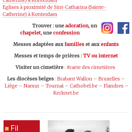
Catherine) à Konterdam
Eglises à proximité
 de Sint-Catharina (Sainte-
Catherine) à Konterdam
Trouver : une
adoration
, un
chapelet
, une
confession
Messes adaptées aux
familles
et aux
enfants
Messes et temps de prières
:
TV ou internet
Visiter un cimetière
:
#carte des cimetières
Les
diocèses belges
:
Brabant Wallon
–
Bruxelles
–
Liège
–
Namur
–
Tournai
–
Cathobel.be
–
Flandres
–
Kerknet.be
Fil