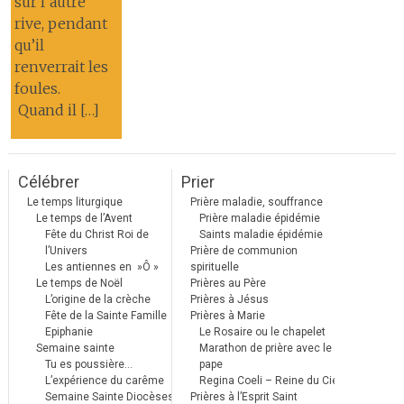
sur l’autre
rive, pendant
qu’il
renverrait les
foules.
Quand il […]
Célébrer
Prier
Le temps liturgique
Prière maladie, souffrance
Le temps de l’Avent
Prière maladie épidémie
Fête du Christ Roi de
Saints maladie épidémie
l’Univers
Prière de communion
Les antiennes en »Ô »
spirituelle
Le temps de Noël
Prières au Père
L’origine de la crèche
Prières à Jésus
Fête de la Sainte Famille
Prières à Marie
Epiphanie
Le Rosaire ou le chapelet
Semaine sainte
Marathon de prière avec le
Tu es poussière…
pape
L’expérience du carême
Regina Coeli – Reine du Ciel
Semaine Sainte Diocèses
Prières à l’Esprit Saint