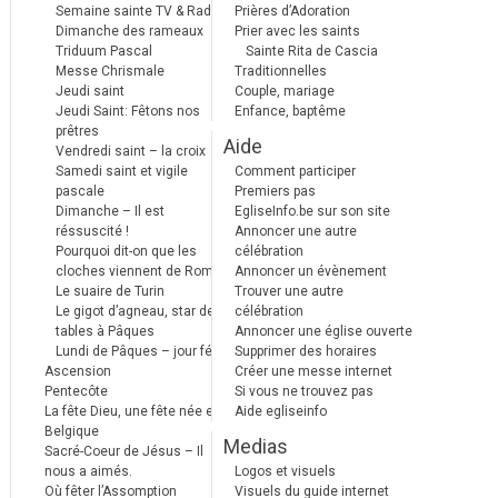
Semaine sainte TV & Radio
Prières d’Adoration
Dimanche des rameaux
Prier avec les saints
Triduum Pascal
Sainte Rita de Cascia
Messe Chrismale
Traditionnelles
Jeudi saint
Couple, mariage
Jeudi Saint: Fêtons nos
Enfance, baptême
prêtres
Aide
Vendredi saint – la croix
Samedi saint et vigile
Comment participer
pascale
Premiers pas
Dimanche – Il est
EgliseInfo.be sur son site
réssuscité !
Annoncer une autre
Pourquoi dit-on que les
célébration
cloches viennent de Rome ?
Annoncer un évènement
Le suaire de Turin
Trouver une autre
Le gigot d’agneau, star des
célébration
tables à Pâques
Annoncer une église ouverte
Lundi de Pâques – jour férié
Supprimer des horaires
Ascension
Créer une messe internet
Pentecôte
Si vous ne trouvez pas
La fête Dieu, une fête née en
Aide egliseinfo
Belgique
Medias
Sacré-Coeur de Jésus – Il
nous a aimés.
Logos et visuels
Où fêter l’Assomption
Visuels du guide internet