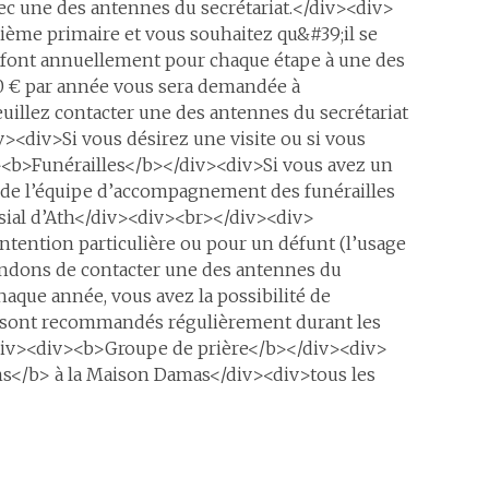
ec une des antennes du secrétariat.</div><div>
ème primaire et vous souhaitez qu&#39;il se
se font annuellement pour chaque étape à une des
 20 € par année vous sera demandée à
llez contacter une des antennes du secrétariat
><div>Si vous désirez une visite ou si vous
><b>Funérailles</b></div><div>Si vous avez un
e de l’équipe d’accompagnement des funérailles
ssial d’Ath</div><div><br></div><div>
ention particulière ou pour un défunt (l’usage
andons de contacter une des antennes du
ue année, vous avez la possibilité de
ts sont recommandés régulièrement durant les
<div><div><b>Groupe de prière</b></div><div>
ns</b> à la Maison Damas</div><div>tous les