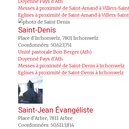
Doyenné
Pays d'Ath
Messes à proximité
 de Saint-Amand à Villers-Sai
Eglises à proximité
 de Saint-Amand à Villers-Sai
Saint-Denis
Place d'Irchonwelz
,
7801
Irchonwelz
Coordonnées: 50,62:3,751
Unité pastorale
Bon Berger (Ath)
Doyenné
Pays d'Ath
Messes à proximité
 de Saint-Denis à Irchonwelz
Eglises à proximité
 de Saint-Denis à Irchonwelz
Saint-Jean Évangéliste
Place d'Arbre
,
7811
Arbre
Coordonnées: 50,611:3,814