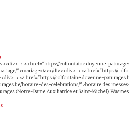
m
/div><div>→ <a href="https://colfontaine.doyenne-patura
mariage/">mariage</a></div><div>→ <a href="https://colf
v>→ <a href="https://colfontaine.doyenne-paturages.be
urages.be/horaire-des-celebrations/">horaire des messes
urages (Notre-Dame Auxiliatrice et Saint-Michel), Wasmes
us