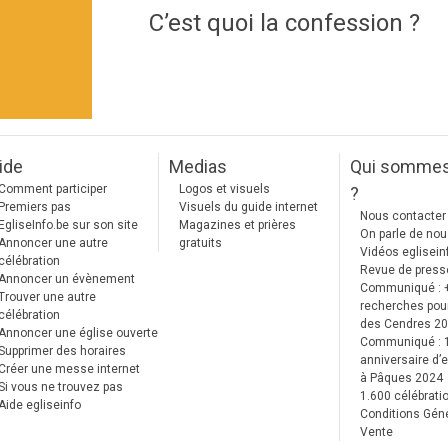
C’est quoi la confession ?
ide
Medias
Qui somme
Comment participer
Logos et visuels
?
Premiers pas
Visuels du guide internet
Nous contacter
EgliseInfo.be sur son site
Magazines et prières
On parle de no
Annoncer une autre
gratuits
Vidéos eglisein
célébration
Revue de press
Annoncer un évènement
Communiqué : 
Trouver une autre
recherches pour
célébration
des Cendres 2
Annoncer une église ouverte
Communiqué :
Supprimer des horaires
anniversaire d’e
Créer une messe internet
à Pâques 2024
Si vous ne trouvez pas
1.600 célébrati
Aide egliseinfo
Conditions Gén
Vente