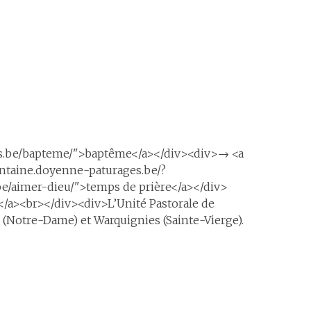
ges.be/bapteme/">baptême</a></div><div>→ <a
ontaine.doyenne-paturages.be/?
/aimer-dieu/">temps de prière</a></div>
</a><br></div><div>L’Unité Pastorale de
 (Notre-Dame) et Warquignies (Sainte-Vierge).