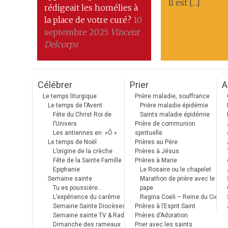
Il est […]
rédigeait les homélies à
la place de votre curé?
10
septembre 2025
Vincent
Delcorps
Célébrer
Prier
A
Le temps liturgique
Prière maladie, souffrance
Le temps de l’Avent
Prière maladie épidémie
Fête du Christ Roi de
Saints maladie épidémie
l’Univers
Prière de communion
Les antiennes en »Ô »
spirituelle
Le temps de Noël
Prières au Père
L’origine de la crèche
Prières à Jésus
Fête de la Sainte Famille
Prières à Marie
Epiphanie
Le Rosaire ou le chapelet
Semaine sainte
Marathon de prière avec le
Tu es poussière…
pape
L’expérience du carême
Regina Coeli – Reine du Ciel
Semaine Sainte Diocèses
Prières à l’Esprit Saint
Semaine sainte TV & Radio
Prières d’Adoration
Dimanche des rameaux
Prier avec les saints