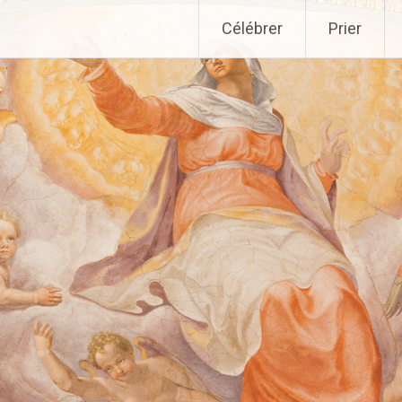
Aller
Célébrer
Prier
au
contenu
principal