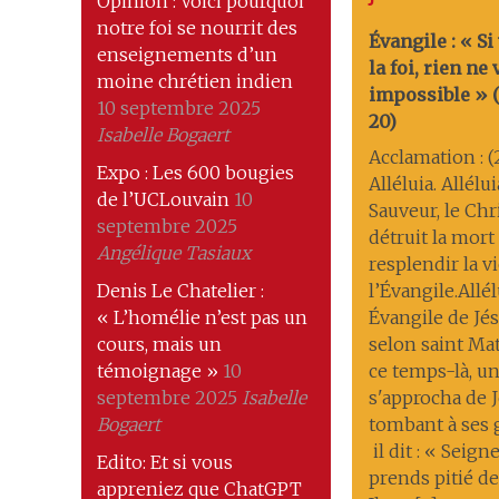
Opinion : Voici pourquoi
notre foi se nourrit des
Évangile : « Si
enseignements d’un
la foi, rien ne
moine chrétien indien
impossible » (M
10 septembre 2025
20)
Isabelle Bogaert
Acclamation : (
Expo : Les 600 bougies
Alléluia. Allélu
de l’UCLouvain
10
Sauveur, le Chri
septembre 2025
détruit la mort ; 
Angélique Tasiaux
resplendir la v
Denis Le Chatelier :
l’Évangile.Allél
« L’homélie n’est pas un
Évangile de Jés
cours, mais un
selon saint Ma
témoignage »
10
ce temps-là, 
septembre 2025
Isabelle
s'approcha de J
Bogaert
tombant à ses
il dit : « Seigne
Edito: Et si vous
prends pitié de
appreniez que ChatGPT