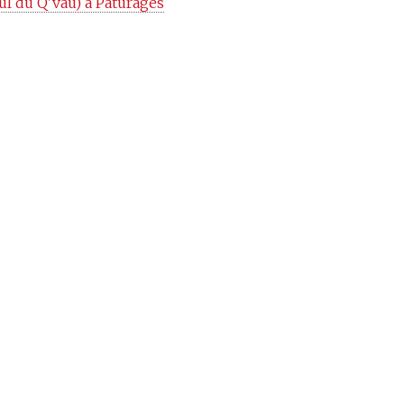
ul du Q'vau) à Pâturages