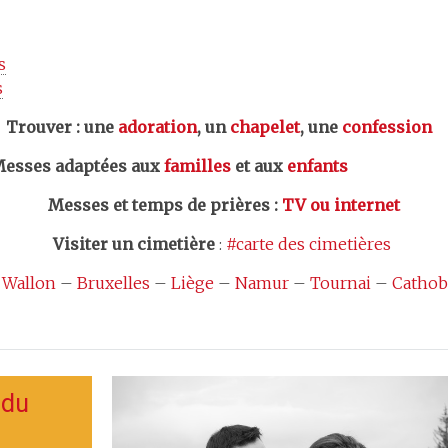
s
s
er : une
adoration
, un
chapelet
, une
confession
esses adaptées aux
familles
et aux
enfants
Messes et temps de prières
:
TV ou internet
Visiter un cimetière
:
#carte des cimetières
 Wallon
–
Bruxelles
–
Liège
–
Namur
–
Tournai
–
Cathob
 du