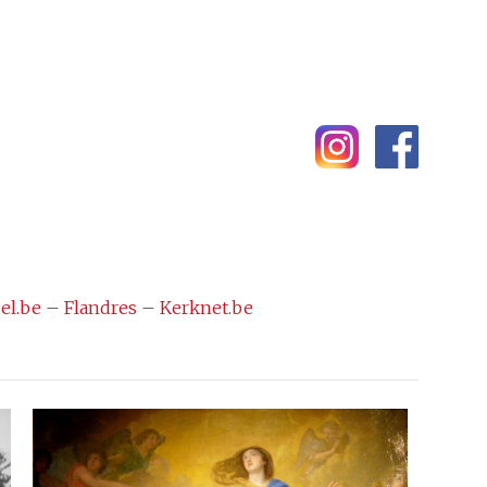
el.be
–
Flandres
–
Kerknet.be