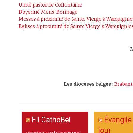
Unité pastorale
Colfontaine
Doyenné
Mons-Borinage
Messes à proximité
 de Sainte Vierge à Warquignie
Eglises à proximité
 de Sainte Vierge à Warquignie
Trouv
M
Les
diocèses belges
:
Brabant
Fil CathoBel
Évangile
jour