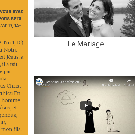
 vous avez
 vous sera
t 17, 14-
2 Tm 1, 10)
Le Mariage
ia. Notre
st Jésus, a
il a fait
ie par
uia.
us Christ
tthieu En
un homme
ésus, et
 genoux,
ur,
 mon fils.