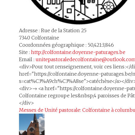
Adresse :
Rue de la Station 25
7340
Colfontaine
Coordonnées géographique : 50,421:3,846
Site :
http://colfontaine.doyenne-paturages.be
Email :
unitepastoraledecolfontaine@outlook.co
<div>Pour tout renseignement, voir ces liens :<
href="https://colfontaine.doyenne-paturages.be/
s=cat%C3%A9ch%C3%A8se">catéchèse</a></div><di
<div>→ <a href="https://colfontaine.doyenne-pat
Colfontaine regroupe les&nbsp;4 paroisses de Pât
</div>
Messes de Unité pastorale: Colfontaine à columb