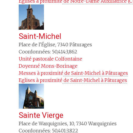
Eglises à proximité
 de Notre-Dame Auxiliatrice (C
Saint-Michel
Place de l'Église
,
7340
Pâturages
Coordonnées: 50,414:3,862
Unité pastorale
Colfontaine
Doyenné
Mons-Borinage
Messes à proximité
 de Saint-Michel à Pâturages
Eglises à proximité
 de Saint-Michel à Pâturages
Sainte Vierge
Place de Warquignies, 10
,
7340
Warquignies
Coordonnées: 50,401:3,822