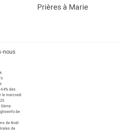
Prières à Marie
s-nous
us
fo
e
+64% des
 le mercredi
025
 10ème
gliseinfo.be
ons de Noël
érales de