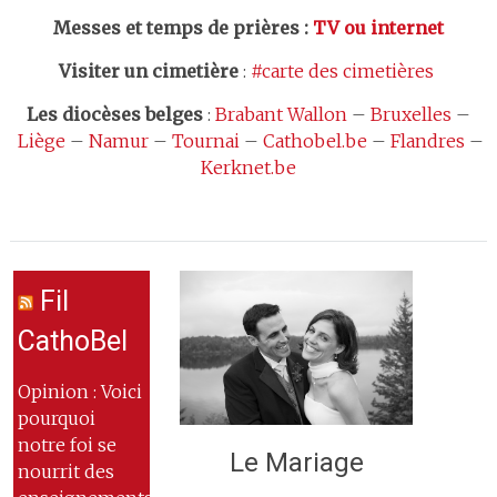
Messes et temps de prières
:
TV ou internet
Visiter un cimetière
:
#carte des cimetières
Les
diocèses belges
:
Brabant Wallon
–
Bruxelles
–
Liège
–
Namur
–
Tournai
–
Cathobel.be
–
Flandres
–
Kerknet.be
Fil
CathoBel
Opinion : Voici
pourquoi
notre foi se
Le Mariage
nourrit des