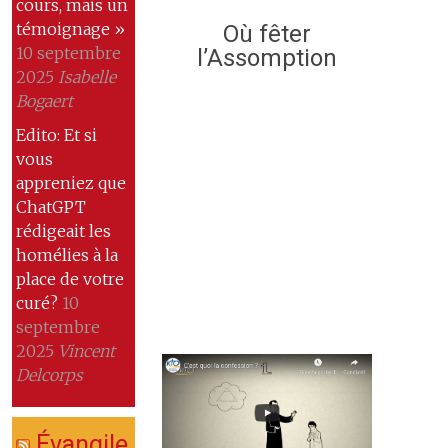
cours, mais un
témoignage »
Où fêter
10 septembre
l’Assomption
2025
Isabelle
Bogaert
Edito: Et si
vous
appreniez que
ChatGPT
rédigeait les
homélies à la
place de votre
curé?
10
septembre
2025
Vincent
Delcorps
Évangile