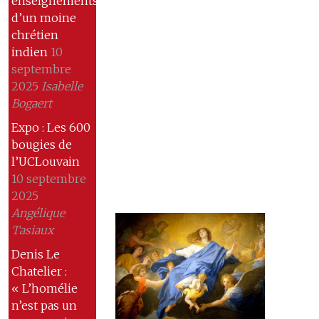
enseignements
d’un moine
chrétien
indien
10
septembre
2025
Isabelle
Bogaert
Expo : Les 600
bougies de
l’UCLouvain
10 septembre
2025
Angélique
Tasiaux
Denis Le
Chatelier :
« L’homélie
n’est pas un