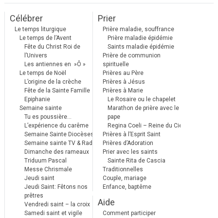
Célébrer
Prier
Le temps liturgique
Prière maladie, souffrance
Le temps de l’Avent
Prière maladie épidémie
Fête du Christ Roi de
Saints maladie épidémie
l’Univers
Prière de communion
Les antiennes en »Ô »
spirituelle
Le temps de Noël
Prières au Père
L’origine de la crèche
Prières à Jésus
Fête de la Sainte Famille
Prières à Marie
Epiphanie
Le Rosaire ou le chapelet
Semaine sainte
Marathon de prière avec le
Tu es poussière…
pape
L’expérience du carême
Regina Coeli – Reine du Ciel
Semaine Sainte Diocèses
Prières à l’Esprit Saint
Semaine sainte TV & Radio
Prières d’Adoration
Dimanche des rameaux
Prier avec les saints
Triduum Pascal
Sainte Rita de Cascia
Messe Chrismale
Traditionnelles
Jeudi saint
Couple, mariage
Jeudi Saint: Fêtons nos
Enfance, baptême
prêtres
Aide
Vendredi saint – la croix
Samedi saint et vigile
Comment participer