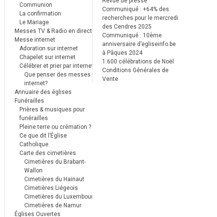
Revue de presse
Communion
Communiqué : +64% des
La confirmation
recherches pour le mercredi
Le Mariage
des Cendres 2025
Messes TV & Radio en direct
Communiqué : 10ème
Messe internet
anniversaire d’egliseinfo.be
Adoration sur internet
à Pâques 2024
Chapelet sur internet
1.600 célébrations de Noël
Célébrer et prier par internet
Conditions Générales de
Que penser des messes
Vente
internet?
Annuaire des églises
Funérailles
Prières & musiques pour
funérailles
Pleine terre ou crémation ?
Ce que dit l’Église
Catholique.
Carte des cimetières
Cimetières du Brabant-
Wallon
Cimetières du Hainaut
Cimetières Liégeois
Cimetières du Luxembourg
Cimetières de Namur
Églises Ouvertes