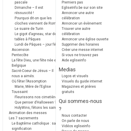
pascale
Premiers pas
Dimanche – Il est
EgliseInfo.be sur son site
réssuscité !
Annoncer une autre
Pourquoi dit-on que les
célébration
cloches viennent de Rome ?
Annoncer un évènement
Le suaire de Turin
Trouver une autre
Le gigot d’agneau, star des
célébration
tables à Pâques
Annoncer une église ouverte
Lundi de Pâques – jour férié
Supprimer des horaires
Ascension
Créer une messe internet
Pentecôte
Si vous ne trouvez pas
La fête Dieu, une fête née en
Aide egliseinfo
Belgique
Medias
Sacré-Coeur de Jésus – Il
nous a aimés.
Logos et visuels
Où fêter l’Assomption
Visuels du guide internet
Marie, Mère de l’Eglise
Magazines et prières
Toussaint
gratuits
Fleurissons nos cimetières
Qui sommes-nous
Que penser d’Halloween ?
HolyWins, fêtons les saints !
?
Animation des messes
Nous contacter
Les 7 sacrements
On parle de nous
Le Baptême catholique : sa
Vidéos egliseinfo
signification