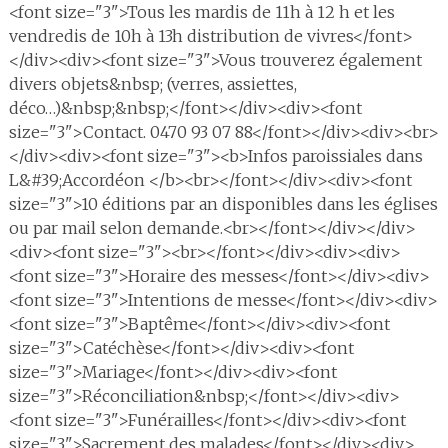
<font size="3">Tous les mardis de 11h à 12 h et les
vendredis de 10h à 13h distribution de vivres</font>
</div><div><font size="3">Vous trouverez également
divers objets&nbsp; (verres, assiettes,
déco…)&nbsp;&nbsp;</font></div><div><font
size="3">Contact. 0470 93 07 88</font></div><div><br>
</div><div><font size="3"><b>Infos paroissiales dans
L&#39;Accordéon </b><br></font></div><div><font
size="3">10 éditions par an disponibles dans les églises
ou par mail selon demande.<br></font></div></div>
<div><font size="3"><br></font></div><div><div>
<font size="3">Horaire des messes</font></div><div>
<font size="3">Intentions de messe</font></div><div>
<font size="3">Baptême</font></div><div><font
size="3">Catéchèse</font></div><div><font
size="3">Mariage</font></div><div><font
size="3">Réconciliation&nbsp;</font></div><div>
<font size="3">Funérailles</font></div><div><font
size="3">Sacrement des malades</font></div><div>