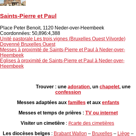
Saints-Pierre et Paul
Place Peter Benoit
,
1120
Neder-over-Heembeek
Coordonnées: 50,896:4,388
Unité pastorale
Les trois vignes (Bruxelles Ouest Vilvorde)
Doyenné
Bruxelles Ouest
Messes à proximité
de Saints-Pierre et Paul à Neder-over-
Heembeek
Eglises à proximité
de Saints-Pierre et Paul à Neder-over-
Heembeek
Trouver : une
adoration
, un
chapelet
, une
confession
Messes adaptées aux
familles
et aux
enfants
Messes et temps de prières
:
TV ou internet
Visiter un cimetière
:
#carte des cimetières
Les
diocèses belges
:
Brabant Wallon
–
Bruxelles
–
Liège
–