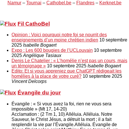
Namur
–
Tournai
–
Cathobel.be
–
Flandres
–
Kerknet.be
Fil CathoBel
Opinion : Voici pourquoi notre foi se nourrit des
enseignements d’un moine chrétien indien
10 septembre
2025
Isabelle Bogaert
Expo : Les 600 bougies de l’UCLouvain
10 septembre
2025
Angélique Tasiaux
Denis Le Chatelier : « L’homélie n’est pas un cours, mais
un témoignage »
10 septembre 2025
Isabelle Bogaert
Edito: Et si vous appreniez que ChatGPT rédigeait les
homélies à la place de votre curé?
10 septembre 2025
Vincent Delcorps
Évangile du jour
Évangile : « Si vous avez la foi, rien ne vous sera
impossible » (Mt 17, 14-20)
Acclamation : (2 Tm 1, 10) Alléluia. Alléluia. Notre
Sauveur, le Christ Jésus, a détruit la mort ; il a fait
resplendir la vie par l’Évangile.Alléluia. Évangile de