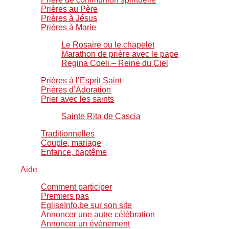
Prières au Père
Prières à Jésus
Prières à Marie
Le Rosaire ou le chapelet
Marathon de prière avec le pape
Regina Coeli – Reine du Ciel
Prières à l’Esprit Saint
Prières d’Adoration
Prier avec les saints
Sainte Rita de Cascia
Traditionnelles
Couple, mariage
Enfance, baptême
Aide
Comment participer
Premiers pas
EgliseInfo.be sur son site
Annoncer une autre célébration
Annoncer un évènement