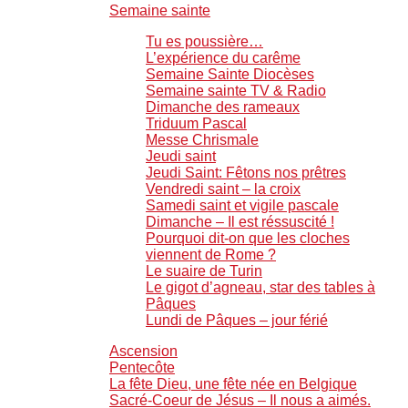
Semaine sainte
Tu es poussière…
L’expérience du carême
Semaine Sainte Diocèses
Semaine sainte TV & Radio
Dimanche des rameaux
Triduum Pascal
Messe Chrismale
Jeudi saint
Jeudi Saint: Fêtons nos prêtres
Vendredi saint – la croix
Samedi saint et vigile pascale
Dimanche – Il est réssuscité !
Pourquoi dit-on que les cloches
viennent de Rome ?
Le suaire de Turin
Le gigot d’agneau, star des tables à
Pâques
Lundi de Pâques – jour férié
Ascension
Pentecôte
La fête Dieu, une fête née en Belgique
Sacré-Coeur de Jésus – Il nous a aimés.