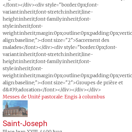
</font></div><div style="border:0px;font-
variant:inherit;font-stretch:inherit;line-
height:inherit;font-family:inherit;font-
style:inherit;font-
weight:inherit;margin:0px;outline:0px;padding:0px;vertic
align:baseline;"><font size="2">Sacrement des
malades</font></div><div style="border:0px;font-
variant:inherit;font-stretch:inherit;line-
height:inherit;font-family:inherit;font-
style:inherit;font-
weight:inherit;margin:0px;outline:0px;padding:0px;vertic
align:baseline;"><font size="2">Groupes de prière et
d&#39;adoration</font></div></div></div>
Messes de Unité pastorale: Engis à columbus
Saint-Joseph
Place Jean XXIII
,
4400
Ivoz