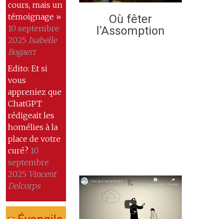
cours, mais un
témoignage »
Où fêter
10 septembre
l’Assomption
2025
Isabelle
Bogaert
Edito: Et si
vous
appreniez que
ChatGPT
rédigeait les
homélies à la
place de votre
curé?
10
septembre
2025
Vincent
Delcorps