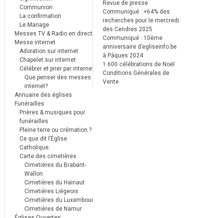
Revue de presse
Communion
Communiqué : +64% des
La confirmation
recherches pour le mercredi
Le Mariage
des Cendres 2025
Messes TV & Radio en direct
Communiqué : 10ème
Messe internet
anniversaire d’egliseinfo.be
Adoration sur internet
à Pâques 2024
Chapelet sur internet
1.600 célébrations de Noël
Célébrer et prier par internet
Conditions Générales de
Que penser des messes
Vente
internet?
Annuaire des églises
Funérailles
Prières & musiques pour
funérailles
Pleine terre ou crémation ?
Ce que dit l’Église
Catholique.
Carte des cimetières
Cimetières du Brabant-
Wallon
Cimetières du Hainaut
Cimetières Liégeois
Cimetières du Luxembourg
Cimetières de Namur
Églises Ouvertes