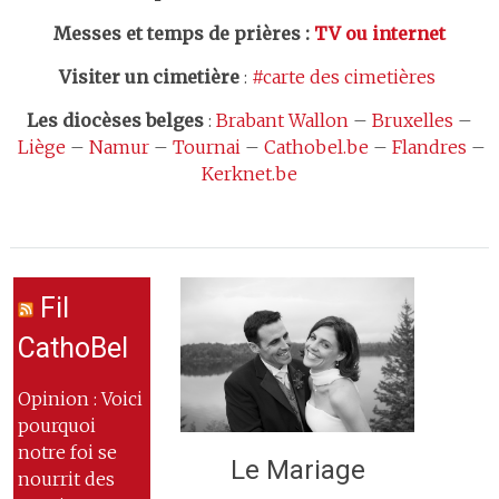
Messes et temps de prières
:
TV ou internet
Visiter un cimetière
:
#carte des cimetières
Les
diocèses belges
:
Brabant Wallon
–
Bruxelles
–
Liège
–
Namur
–
Tournai
–
Cathobel.be
–
Flandres
–
Kerknet.be
Fil
CathoBel
Opinion : Voici
pourquoi
notre foi se
Le Mariage
nourrit des