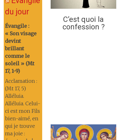
Évangile
du jour
C’est quoi la
confession ?
Évangile :
« Son visage
devint
brillant
comme le
soleil » (Mt
17, 1-9)
Acclamation :
(Mt 17, 5)
Alléluia.
Alléluia. Celui-
ci est mon Fils
bien-aimé, en
qui je trouve
ma joie :