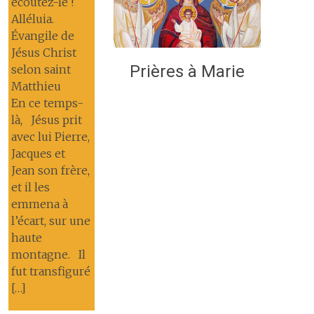
écoutez-le !
Alléluia.
Évangile de
Jésus Christ
Prières à Marie
selon saint
Matthieu
En ce temps-
là, Jésus prit
avec lui Pierre,
Jacques et
Jean son frère,
et il les
emmena à
l’écart, sur une
haute
montagne. Il
fut transfiguré
[…]