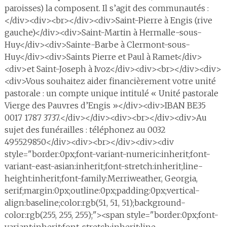
paroisses) la composent. Il s’agit des communautés :
</div><div><br></div><div>Saint-Pierre à Engis (rive
gauche)</div><div>Saint-Martin à Hermalle-sous-
Huy</div><div>Sainte-Barbe à Clermont-sous-
Huy</div><div>Saints Pierre et Paul à Ramet</div>
<div>et Saint-Joseph à Ivoz</div><div><br></div><div>
<div>Vous souhaitez aider financièrement votre unité
pastorale : un compte unique intitulé « Unité pastorale
Vierge des Pauvres d’Engis »</div><div>IBAN BE35
0017 1787 3737.</div></div><div><br></div><div>Au
sujet des funérailles : téléphonez au 0032
495529850</div><div><br></div><div><div
style="border:0px;font-variant-numeric:inherit;font-
variant-east-asian:inherit;font-stretch:inherit;line-
height:inherit;font-family:Merriweather, Georgia,
serif;margin:0px;outline:0px;padding:0px;vertical-
align:baseline;color:rgb(51, 51, 51);background-
color:rgb(255, 255, 255);"><span style="border:0px;font-