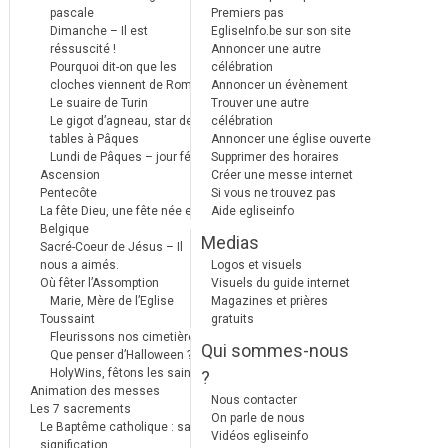
pascale
Premiers pas
Dimanche – Il est
EgliseInfo.be sur son site
réssuscité !
Annoncer une autre
Pourquoi dit-on que les
célébration
cloches viennent de Rome ?
Annoncer un évènement
Le suaire de Turin
Trouver une autre
Le gigot d’agneau, star des
célébration
tables à Pâques
Annoncer une église ouverte
Lundi de Pâques – jour férié
Supprimer des horaires
Ascension
Créer une messe internet
Pentecôte
Si vous ne trouvez pas
La fête Dieu, une fête née en
Aide egliseinfo
Belgique
Medias
Sacré-Coeur de Jésus – Il
nous a aimés.
Logos et visuels
Où fêter l’Assomption
Visuels du guide internet
Marie, Mère de l’Eglise
Magazines et prières
Toussaint
gratuits
Fleurissons nos cimetières
Qui sommes-nous
Que penser d’Halloween ?
HolyWins, fêtons les saints !
?
Animation des messes
Nous contacter
Les 7 sacrements
On parle de nous
Le Baptême catholique : sa
Vidéos egliseinfo
signification