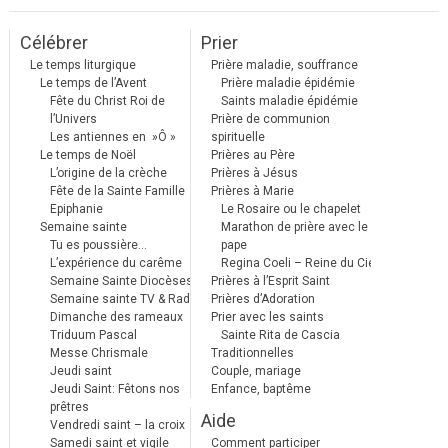
Célébrer
Prier
Le temps liturgique
Prière maladie, souffrance
Le temps de l’Avent
Prière maladie épidémie
Fête du Christ Roi de
Saints maladie épidémie
l’Univers
Prière de communion
Les antiennes en »Ô »
spirituelle
Le temps de Noël
Prières au Père
L’origine de la crèche
Prières à Jésus
Fête de la Sainte Famille
Prières à Marie
Epiphanie
Le Rosaire ou le chapelet
Semaine sainte
Marathon de prière avec le
Tu es poussière…
pape
L’expérience du carême
Regina Coeli – Reine du Ciel
Semaine Sainte Diocèses
Prières à l’Esprit Saint
Semaine sainte TV & Radio
Prières d’Adoration
Dimanche des rameaux
Prier avec les saints
Triduum Pascal
Sainte Rita de Cascia
Messe Chrismale
Traditionnelles
Jeudi saint
Couple, mariage
Jeudi Saint: Fêtons nos
Enfance, baptême
prêtres
Aide
Vendredi saint – la croix
Samedi saint et vigile
Comment participer