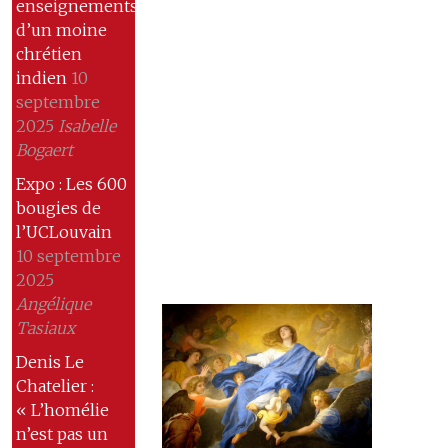
enseignements
d’un moine
chrétien
indien
10
septembre
2025
Isabelle
Bogaert
Expo : Les 600
bougies de
l’UCLouvain
10 septembre
2025
Angélique
Tasiaux
Denis Le
Chatelier :
« L’homélie
n’est pas un