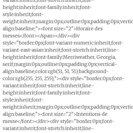
variant:inherit;font-stretch:inherit;line-
height:inherit;font-family:inherit;font-
style:inherit;font-
weight:inherit;margin:0px;outline:0px;padding:0px;vertic
align:baseline;"><font size="2">Horaire des
messes</font></span></div><div
style="border:0px;font-variant-numeric:inherit;font-
variant-east-asian:inherit;font-stretch:inherit;line-
height:inherit;font-family:Merriweather, Georgia,
serif;margin:0px;outline:0px;padding:0px;vertical-
align:baseline;color:rgb(51, 51, 51);background-
color:rgb(255, 255, 255);"><div style="border:0px;font-
variant:inherit;font-stretch:inherit;line-
height:inherit;font-family:inherit;font-
style:inherit;font-
weight:inherit;margin:0px;outline:0px;padding:0px;vertic
align:baseline;"><font size="2">Intentions de
messe</font></div><div style="border:0px;font-
variant:inherit;font-stretch:inherit;line-