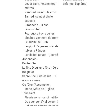
Jeudi Saint: Fêtons nos
Enfance, baptême
prêtres
Vendredi saint – la croix
Samedi saint et vigile
pascale
Dimanche – Il est
réssuscité !
Pourquoi dit-on que les
cloches viennent de Rome ?
Le suaire de Turin
Le gigot d’agneau, star des
tables à Pâques
Lundi de Pâques – jour férié
Ascension
Pentecôte
La fête Dieu, une fête née en
Belgique
Sacré-Coeur de Jésus – Il
nous a aimés.
Où fêter l’Assomption
Marie, Mère de l’Eglise
Toussaint
Fleurissons nos cimetières
Que penser d’Halloween ?