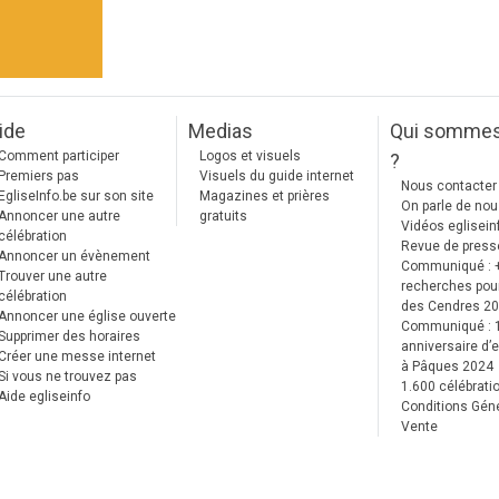
ide
Medias
Qui somme
Comment participer
Logos et visuels
?
Premiers pas
Visuels du guide internet
Nous contacter
EgliseInfo.be sur son site
Magazines et prières
On parle de no
Annoncer une autre
gratuits
Vidéos eglisein
célébration
Revue de press
Annoncer un évènement
Communiqué : 
Trouver une autre
recherches pour
célébration
des Cendres 2
Annoncer une église ouverte
Communiqué :
Supprimer des horaires
anniversaire d’e
Créer une messe internet
à Pâques 2024
Si vous ne trouvez pas
1.600 célébrati
Aide egliseinfo
Conditions Gén
Vente