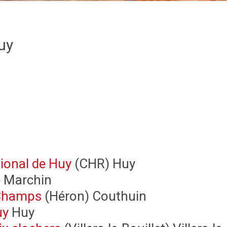
uy
gional de Huy
(CHR) Huy
e
Marchin
Champs
(Héron) Couthuin
uy
Huy