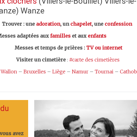
x clochers
(Villers-le-Bouillet) Villers-le
anze) Wanze
er : une
adoration
, un
chapelet
, une
confession
esses adaptées aux
familles
et aux
enfants
Messes et temps de prières
:
TV ou internet
Visiter un cimetière
:
#carte des cimetières
 Wallon
–
Bruxelles
–
Liège
–
Namur
–
Tournai
–
Cathob
 du
 vous avez