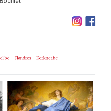
-Bouillet
el.be
–
Flandres
–
Kerknet.be