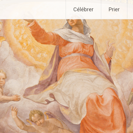
Aller
Célébrer
Prier
au
contenu
principal