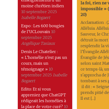
enseignements d’un
la foi, rien ne
moine chrétien indien
impossible » (M
10 septembre 2025
20)
Isabelle Bogaert
Acclamation : (
Expo : Les 600 bougies
Alléluia. Allélu
de l’UCLouvain
10
Sauveur, le Chri
septembre 2025
détruit la mort ; 
Angélique Tasiaux
resplendir la v
Denis Le Chatelier :
l’Évangile.Allél
« L’homélie n’est pas un
Évangile de Jés
cours, mais un
selon saint Ma
témoignage »
10
ce temps-là, 
septembre 2025
Isabelle
s'approcha de J
Bogaert
tombant à ses
il dit : « Seigne
Edito: Et si vous
prends pitié de
appreniez que ChatGPT
Il est […]
rédigeait les homélies à
la place de votre curé?
10