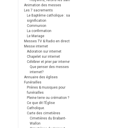
HolyWins, fêtons les saints !
Animation des messes
Les 7 sacrements
Le Baptême catholique : sa
signification
Communion
La confirmation
Le Mariage
Messes TV & Radio en direct
Messe internet
Adoration sur internet
Chapelet sur internet
Célébrer et prier par internet
Que penser des messes
internet?
Annuaire des églises
Funérailles
Prières & musiques pour
funérailles
Pleine terre ou crémation ?
Ce que dit l’Église
Catholique.
Carte des cimetières
Cimetières du Brabant-
Wallon