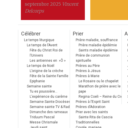
septembre 2025
Vincent
Delcorps
Célébrer
Prier
A
Le temps liturgique
Prière maladie, souffrance
Le temps de l’Avent
Prière maladie épidémie
Fête du Christ Roi de
Saints maladie épidémie
l’Univers
Prière de communion
Les antiennes en »Ô »
spirituelle
Le temps de Noël
Prières au Père
L’origine de la crèche
Prières à Jésus
Fête de la Sainte Famille
Prières à Marie
Epiphanie
Le Rosaire ou le chapelet
Semaine sainte
Marathon de prière avec le
Tu es poussière…
pape
L’expérience du carême
Regina Coeli – Reine du Ciel
Semaine Sainte Diocèses
Prières à l’Esprit Saint
Semaine sainte TV & Radio
Prières d’Adoration
Dimanche des rameaux
Prier avec les saints
Triduum Pascal
Sainte Rita de Cascia
Messe Chrismale
Traditionnelles
Jeudi saint
Couple, mariage