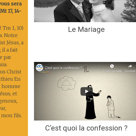
 vous sera
t 17, 14-
2 Tm 1, 10)
Le Mariage
ia. Notre
st Jésus, a
il a fait
ie par
uia.
us Christ
tthieu En
un homme
ésus, et
 genoux,
ur,
 mon fils.
C’est quoi la confession ?