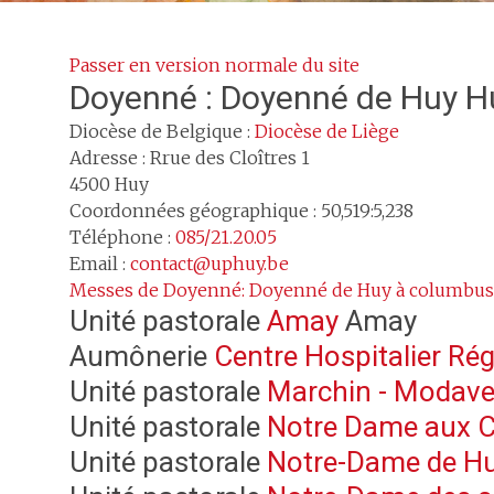
Passer en version normale du site
Doyenné :
Doyenné de Huy H
Diocèse de Belgique :
Diocèse de Liège
Adresse :
Rrue des Cloîtres 1
4500
Huy
Coordonnées géographique : 50,519:5,238
Téléphone :
085/21.20.05
Email :
contact@uphuy.be
Messes de Doyenné: Doyenné de Huy à columbus
Unité pastorale
Amay
Amay
Aumônerie
Centre Hospitalier Ré
Unité pastorale
Marchin - Modav
Unité pastorale
Notre Dame aux 
Unité pastorale
Notre-Dame de H