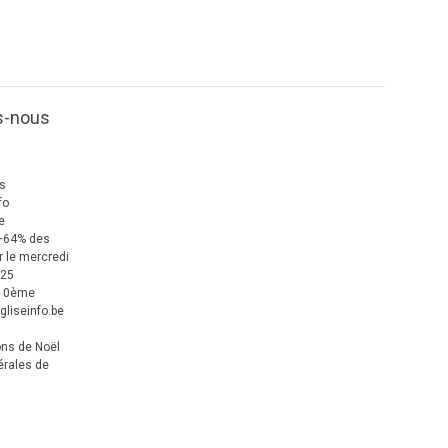
s-nous
us
fo
e
+64% des
 le mercredi
025
 10ème
gliseinfo.be
ons de Noël
érales de