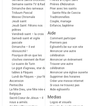
Semaine Sainte Diocèses
Prières à l’Esprit Saint
Semaine sainte TV & Radio
Prières d’Adoration
Dimanche des rameaux
Prier avec les saints
Triduum Pascal
Sainte Rita de Cascia
Messe Chrismale
Traditionnelles
Jeudi saint
Couple, mariage
Jeudi Saint: Fêtons nos
Enfance, baptême
prêtres
Aide
Vendredi saint – la croix
Samedi saint et vigile
Comment participer
pascale
Premiers pas
Dimanche – Il est
EgliseInfo.be sur son site
réssuscité !
Annoncer une autre
Pourquoi dit-on que les
célébration
cloches viennent de Rome ?
Annoncer un évènement
Le suaire de Turin
Trouver une autre
Le gigot d’agneau, star des
célébration
tables à Pâques
Annoncer une église ouverte
Lundi de Pâques – jour férié
Supprimer des horaires
Ascension
Créer une messe internet
Pentecôte
Si vous ne trouvez pas
La fête Dieu, une fête née en
Aide egliseinfo
Belgique
Medias
Sacré-Coeur de Jésus – Il
nous a aimés.
Logos et visuels