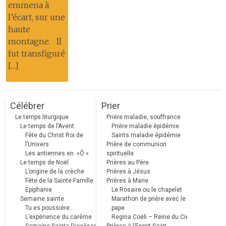
emmena à
l’écart, sur une
haute
montagne. Il
fut transfiguré
[…]
Célébrer
Prier
Le temps liturgique
Prière maladie, souffrance
Le temps de l’Avent
Prière maladie épidémie
Fête du Christ Roi de
Saints maladie épidémie
l’Univers
Prière de communion
Les antiennes en »Ô »
spirituelle
Le temps de Noël
Prières au Père
L’origine de la crèche
Prières à Jésus
Fête de la Sainte Famille
Prières à Marie
Epiphanie
Le Rosaire ou le chapelet
Semaine sainte
Marathon de prière avec le
Tu es poussière…
pape
L’expérience du carême
Regina Coeli – Reine du Ciel