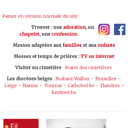
Passer en version normale du site
Trouver : une
adoration
, un
chapelet
, une
confession
Messes adaptées aux
familles
et aux
enfants
Messes et temps de prières
:
TV ou internet
Visiter un cimetière
:
#carte des cimetières
Les
diocèses belges
:
Brabant Wallon
–
Bruxelles
–
Liège
–
Namur
–
Tournai
–
Cathobel.be
–
Flandres
–
Kerknet.be
Fil