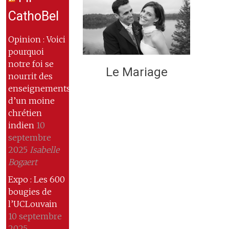
CathoBel
Opinion : Voici
pourquoi
notre foi se
Le Mariage
nourrit des
enseignements
d’un moine
chrétien
indien
10
septembre
2025
Isabelle
Bogaert
Expo : Les 600
bougies de
l’UCLouvain
10 septembre
2025