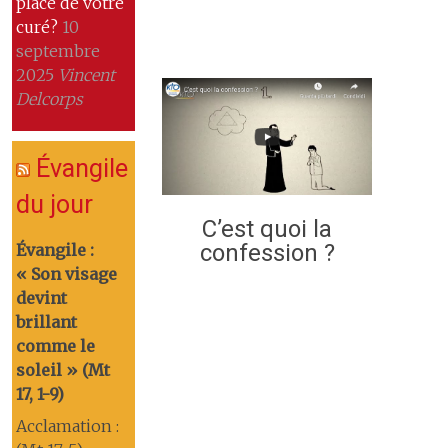
place de votre
curé?
10
septembre
2025
Vincent
Delcorps
Évangile
du jour
C’est quoi la
confession ?
Évangile :
« Son visage
devint
brillant
comme le
soleil » (Mt
17, 1-9)
Acclamation :