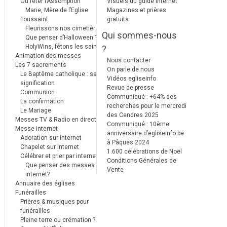
Où fêter l’Assomption
Visuels du guide internet
Marie, Mère de l’Eglise
Magazines et prières
Toussaint
gratuits
Fleurissons nos cimetières
Qui sommes-nous
Que penser d’Halloween ?
HolyWins, fêtons les saints !
?
Animation des messes
Nous contacter
Les 7 sacrements
On parle de nous
Le Baptême catholique : sa
Vidéos egliseinfo
signification
Revue de presse
Communion
Communiqué : +64% des
La confirmation
recherches pour le mercredi
Le Mariage
des Cendres 2025
Messes TV & Radio en direct
Communiqué : 10ème
Messe internet
anniversaire d’egliseinfo.be
Adoration sur internet
à Pâques 2024
Chapelet sur internet
1.600 célébrations de Noël
Célébrer et prier par internet
Conditions Générales de
Que penser des messes
Vente
internet?
Annuaire des églises
Funérailles
Prières & musiques pour
funérailles
Pleine terre ou crémation ?