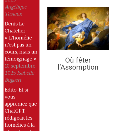
Angélique
Tasiaux
Denis Le
Chatelier :
« L’homélie
n’est pas un
cours, mais un
témoignage »
Où fêter
10 septembre
l’Assomption
2025
Isabelle
Bogaert
Edito: Et si
vous
appreniez que
ChatGPT
rédigeait les
homélies à la