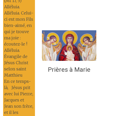
(Mt 17, 5)
Alléluia.
Alléluia. Celui-
ci est mon Fils
bien-aimé, en
qui je trouve
ma joie :
écoutez-le !
Alléluia.
Évangile de
Jésus Christ
Prières à Marie
selon saint
Matthieu
En ce temps-
là, Jésus prit
avec lui Pierre,
Jacques et
Jean son frère,
et il les