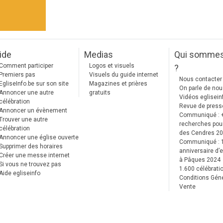
ide
Medias
Qui somme
Comment participer
Logos et visuels
?
Premiers pas
Visuels du guide internet
Nous contacter
EgliseInfo.be sur son site
Magazines et prières
On parle de no
Annoncer une autre
gratuits
Vidéos eglisein
célébration
Revue de press
Annoncer un évènement
Communiqué : 
Trouver une autre
recherches pour
célébration
des Cendres 2
Annoncer une église ouverte
Communiqué :
Supprimer des horaires
anniversaire d’e
Créer une messe internet
à Pâques 2024
Si vous ne trouvez pas
1.600 célébrati
Aide egliseinfo
Conditions Gén
Vente