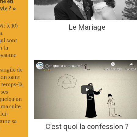
me en
vie ? »
t 5, 10)
Le Mariage
a.
ui sont
r la
 royaume
Évangile de
lon saint
 temps-là,
 ses
 quelqu’un
 ma suite,
lui-
enne sa
C’est quoi la confession ?
]