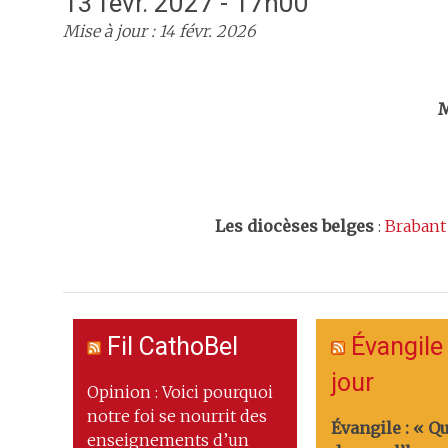
13 févr. 2027 - 17h00
Mise à jour : 14 févr. 2026
Trouv
M
Les
diocèses belges
:
Brabant
Fil CathoBel
Évangile
jour
Opinion : Voici pourquoi
notre foi se nourrit des
Évangile : « Q
enseignements d’un