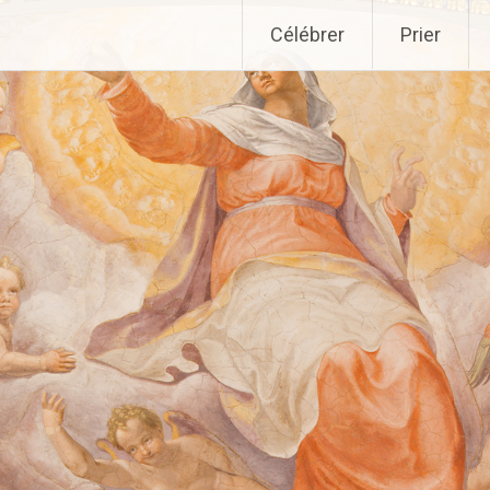
Aller
Célébrer
Prier
au
contenu
principal