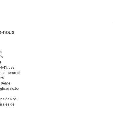
s-nous
us
fo
e
+64% des
 le mercredi
025
 10ème
gliseinfo.be
ons de Noël
érales de