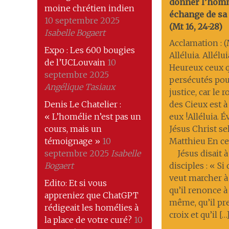
donner l’hom
moine chrétien indien
échange de sa 
10 septembre 2025
(Mt 16, 24-28)
Isabelle Bogaert
Acclamation : (M
Expo : Les 600 bougies
Alléluia. Allélui
de l’UCLouvain
10
Heureux ceux q
septembre 2025
persécutés pou
Angélique Tasiaux
justice, car le
Denis Le Chatelier :
des Cieux est à
« L’homélie n’est pas un
eux !Alléluia. 
cours, mais un
Jésus Christ se
témoignage »
10
Matthieu En ce
septembre 2025
Isabelle
Jésus disait à
Bogaert
disciples : « Si
veut marcher à
Edito: Et si vous
qu’il renonce à 
appreniez que ChatGPT
même, qu’il pr
rédigeait les homélies à
croix et qu’il […
la place de votre curé?
10