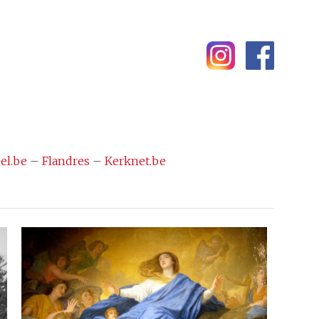
el.be
–
Flandres
–
Kerknet.be