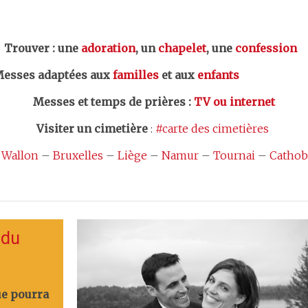
er : une
adoration
, un
chapelet
, une
confession
esses adaptées aux
familles
et aux
enfants
Messes et temps de prières
:
TV ou internet
Visiter un cimetière
:
#carte des cimetières
 Wallon
–
Bruxelles
–
Liège
–
Namur
–
Tournai
–
Cathob
 du
ue pourra