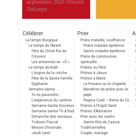
septembre 2025
Vincent
Delcorps
Célébrer
Prier
A
Le temps liturgique
Prière maladie, souffrance
Le temps de l’Avent
Prière maladie épidémie
Fête du Christ Roi de
Saints maladie épidémie
l’Univers
Prière de communion
Les antiennes en »Ô »
spirituelle
Le temps de Noël
Prières au Père
L’origine de la crèche
Prières à Jésus
Fête de la Sainte Famille
Prières à Marie
Epiphanie
Le Rosaire ou le chapelet
Semaine sainte
Marathon de prière avec le
Tu es poussière…
pape
L’expérience du carême
Regina Coeli – Reine du Ciel
Semaine Sainte Diocèses
Prières à l’Esprit Saint
Semaine sainte TV & Radio
Prières d’Adoration
Dimanche des rameaux
Prier avec les saints
Triduum Pascal
Sainte Rita de Cascia
Messe Chrismale
Traditionnelles
Jeudi saint
Couple, mariage