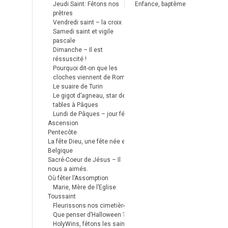
Jeudi Saint: Fêtons nos
Enfance, baptême
prêtres
Vendredi saint – la croix
Samedi saint et vigile
pascale
Dimanche – Il est
réssuscité !
Pourquoi dit-on que les
cloches viennent de Rome ?
Le suaire de Turin
Le gigot d’agneau, star des
tables à Pâques
Lundi de Pâques – jour férié
Ascension
Pentecôte
La fête Dieu, une fête née en
Belgique
Sacré-Coeur de Jésus – Il
nous a aimés.
Où fêter l’Assomption
Marie, Mère de l’Eglise
Toussaint
Fleurissons nos cimetières
Que penser d’Halloween ?
HolyWins, fêtons les saints !