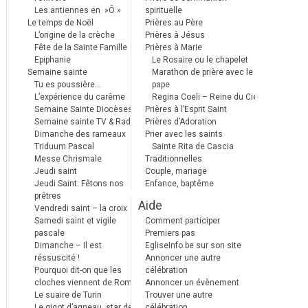
Les antiennes en »Ô »
spirituelle
Le temps de Noël
Prières au Père
L’origine de la crèche
Prières à Jésus
Fête de la Sainte Famille
Prières à Marie
Epiphanie
Le Rosaire ou le chapelet
Semaine sainte
Marathon de prière avec le
Tu es poussière…
pape
L’expérience du carême
Regina Coeli – Reine du Ciel
Semaine Sainte Diocèses
Prières à l’Esprit Saint
Semaine sainte TV & Radio
Prières d’Adoration
Dimanche des rameaux
Prier avec les saints
Triduum Pascal
Sainte Rita de Cascia
Messe Chrismale
Traditionnelles
Jeudi saint
Couple, mariage
Jeudi Saint: Fêtons nos
Enfance, baptême
prêtres
Aide
Vendredi saint – la croix
Samedi saint et vigile
Comment participer
pascale
Premiers pas
Dimanche – Il est
EgliseInfo.be sur son site
réssuscité !
Annoncer une autre
Pourquoi dit-on que les
célébration
cloches viennent de Rome ?
Annoncer un évènement
Le suaire de Turin
Trouver une autre
Le gigot d’agneau, star des
célébration