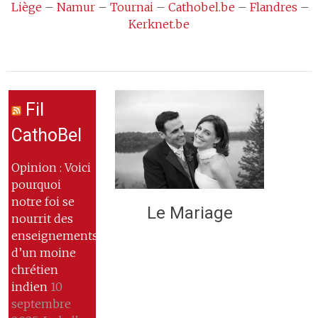
Liège
–
Namur
–
Tournai
–
Cathobel.be
–
Flandres
–
Kerknet.be
Fil
CathoBel
Opinion : Voici
pourquoi
notre foi se
Le Mariage
nourrit des
enseignements
d’un moine
chrétien
indien
10
septembre