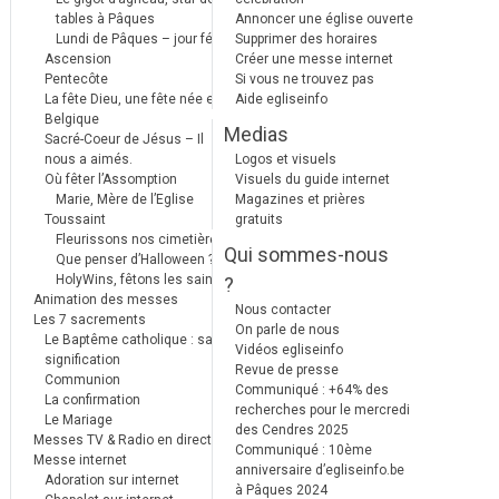
tables à Pâques
Annoncer une église ouverte
Lundi de Pâques – jour férié
Supprimer des horaires
Ascension
Créer une messe internet
Pentecôte
Si vous ne trouvez pas
La fête Dieu, une fête née en
Aide egliseinfo
Belgique
Medias
Sacré-Coeur de Jésus – Il
nous a aimés.
Logos et visuels
Où fêter l’Assomption
Visuels du guide internet
Marie, Mère de l’Eglise
Magazines et prières
Toussaint
gratuits
Fleurissons nos cimetières
Qui sommes-nous
Que penser d’Halloween ?
HolyWins, fêtons les saints !
?
Animation des messes
Nous contacter
Les 7 sacrements
On parle de nous
Le Baptême catholique : sa
Vidéos egliseinfo
signification
Revue de presse
Communion
Communiqué : +64% des
La confirmation
recherches pour le mercredi
Le Mariage
des Cendres 2025
Messes TV & Radio en direct
Communiqué : 10ème
Messe internet
anniversaire d’egliseinfo.be
Adoration sur internet
à Pâques 2024