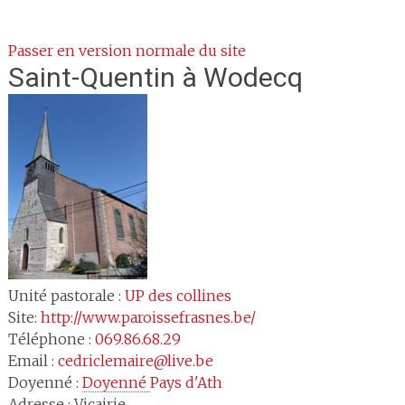
Passer en version normale du site
Saint-Quentin
à Wodecq
Unité pastorale :
UP des collines
Site:
http://www.paroissefrasnes.be/
Téléphone :
069.86.68.29
Email :
cedriclemaire@live.be
Doyenné :
Doyenné 
Pays d'Ath
Adresse :
Vicairie