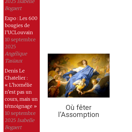
2025
Isabelle
Bogaert
Expo : Les 600
bougies de
l’UCLouvain
10 septembre
2025
Angélique
Tasiaux
Denis Le
Chatelier :
« L’homélie
n’est pas un
cours, mais un
témoignage »
Où fêter
10 septembre
l’Assomption
2025
Isabelle
Bogaert