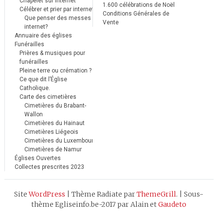
Chapelet sur internet
1.600 célébrations de Noël
Célébrer et prier par internet
Conditions Générales de
Que penser des messes
Vente
internet?
Annuaire des églises
Funérailles
Prières & musiques pour
funérailles
Pleine terre ou crémation ?
Ce que dit l’Église
Catholique.
Carte des cimetières
Cimetières du Brabant-
Wallon
Cimetières du Hainaut
Cimetières Liégeois
Cimetières du Luxembourg
Cimetières de Namur
Églises Ouvertes
Collectes prescrites 2023
Site
WordPress
|
Thème Radiate par
ThemeGrill
.
|
Sous-
thème Egliseinfo.be-2017 par Alain et
Gaudeto