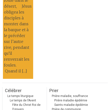
foule dans le
désert, Jésus
obligea les
disciples à
monter dans
la barque et à
le précéder
sur l’autre
rive, pendant
qu’il
renverrait les
foules.
Quand il […]
Célébrer
Prier
Le temps liturgique
Prière maladie, souffrance
Le temps de l’Avent
Prière maladie épidémie
Fête du Christ Roi de
Saints maladie épidémie
l’Univers
Prière de communion