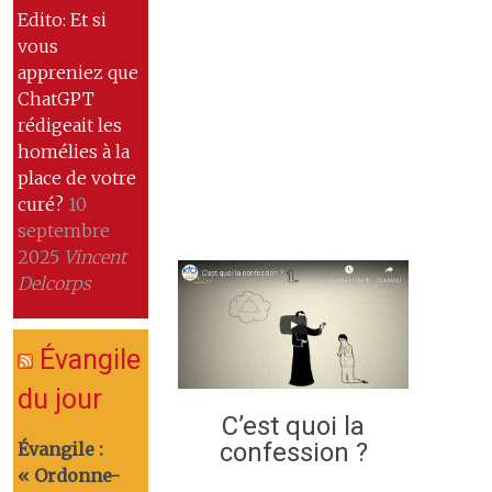
Edito: Et si
vous
appreniez que
ChatGPT
rédigeait les
homélies à la
place de votre
curé?
10
septembre
2025
Vincent
Delcorps
Évangile
du jour
C’est quoi la
confession ?
Évangile :
« Ordonne-