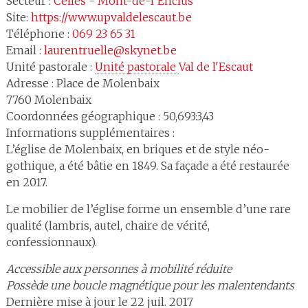
Secteur :
Celles - Mont-de-l’Enclus
Site:
https://www.upvaldelescaut.be
Téléphone :
069 23 65 31
Email :
laurentruelle@skynet.be
Unité pastorale :
Unité pastorale 
Val de l'Escaut
Adresse :
Place de Molenbaix
7760
Molenbaix
Coordonnées géographique : 50,693:3,43
Informations supplémentaires :
L’église de Molenbaix, en briques et de style néo-
gothique, a été bâtie en 1849. Sa façade a été restaurée
en 2017.
Le mobilier de l’église forme un ensemble d’une rare
qualité (lambris, autel, chaire de vérité,
confessionnaux).
Accessible aux personnes à mobilité réduite
Possède une boucle magnétique pour les malentendants
Dernière mise à jour le 22 juil. 2017