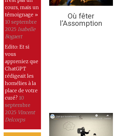
cours, mais un
témoignage »
Où fêter
10 septembre
l’Assomption
2025
Isabelle
Bogaert
Edito: Et si
vous
appreniez que
ChatGPT
rédigeait les
homélies à la
place de votre
curé?
10
septembre
2025
Vincent
Delcorps