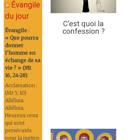
Évangile
du jour
C’est quoi la
confession ?
Évangile :
« Que pourra
donner
l’homme en
échange de sa
vie ? » (Mt
16, 24-28)
Acclamation :
(Mt 5, 10)
Alléluia.
Alléluia.
Heureux ceux
qui sont
persécutés
pour la justice,