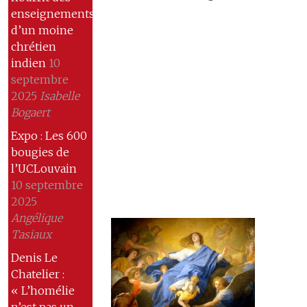
enseignements
d’un moine
chrétien
indien
10
septembre
2025
Isabelle
Bogaert
Expo : Les 600
bougies de
l’UCLouvain
10 septembre
2025
Angélique
Tasiaux
Denis Le
Chatelier :
« L’homélie
n’est pas un