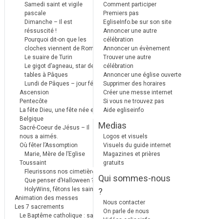
Samedi saint et vigile
Comment participer
pascale
Premiers pas
Dimanche – Il est
EgliseInfo.be sur son site
réssuscité !
Annoncer une autre
Pourquoi dit-on que les
célébration
cloches viennent de Rome ?
Annoncer un évènement
Le suaire de Turin
Trouver une autre
Le gigot d’agneau, star des
célébration
tables à Pâques
Annoncer une église ouverte
Lundi de Pâques – jour férié
Supprimer des horaires
Ascension
Créer une messe internet
Pentecôte
Si vous ne trouvez pas
La fête Dieu, une fête née en
Aide egliseinfo
Belgique
Medias
Sacré-Coeur de Jésus – Il
nous a aimés.
Logos et visuels
Où fêter l’Assomption
Visuels du guide internet
Marie, Mère de l’Eglise
Magazines et prières
Toussaint
gratuits
Fleurissons nos cimetières
Qui sommes-nous
Que penser d’Halloween ?
HolyWins, fêtons les saints !
?
Animation des messes
Nous contacter
Les 7 sacrements
On parle de nous
Le Baptême catholique : sa