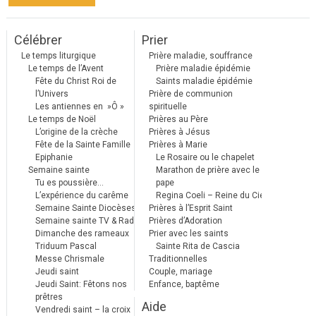
Célébrer
Prier
Le temps liturgique
Prière maladie, souffrance
Le temps de l’Avent
Prière maladie épidémie
Fête du Christ Roi de
Saints maladie épidémie
l’Univers
Prière de communion
Les antiennes en »Ô »
spirituelle
Le temps de Noël
Prières au Père
L’origine de la crèche
Prières à Jésus
Fête de la Sainte Famille
Prières à Marie
Epiphanie
Le Rosaire ou le chapelet
Semaine sainte
Marathon de prière avec le
Tu es poussière…
pape
L’expérience du carême
Regina Coeli – Reine du Ciel
Semaine Sainte Diocèses
Prières à l’Esprit Saint
Semaine sainte TV & Radio
Prières d’Adoration
Dimanche des rameaux
Prier avec les saints
Triduum Pascal
Sainte Rita de Cascia
Messe Chrismale
Traditionnelles
Jeudi saint
Couple, mariage
Jeudi Saint: Fêtons nos
Enfance, baptême
prêtres
Aide
Vendredi saint – la croix