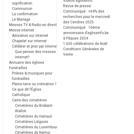
Vidéos egliseinfo
signification
Revue de presse
Communion
Communiqué : +64% des
La confirmation
recherches pour le mercredi
Le Mariage
des Cendres 2025
Messes TV & Radio en direct
Communiqué : 10ème
Messe internet
anniversaire d’egliseinfo.be
Adoration sur internet
à Pâques 2024
Chapelet sur internet
1.600 célébrations de Noël
Célébrer et prier par internet
Conditions Générales de
Que penser des messes
Vente
internet?
Annuaire des églises
Funérailles
Prières & musiques pour
funérailles
Pleine terre ou crémation ?
Ce que dit l’Église
Catholique.
Carte des cimetières
Cimetières du Brabant-
Wallon
Cimetières du Hainaut
Cimetières Liégeois
Cimetières du Luxembourg
Cimetières de Namur