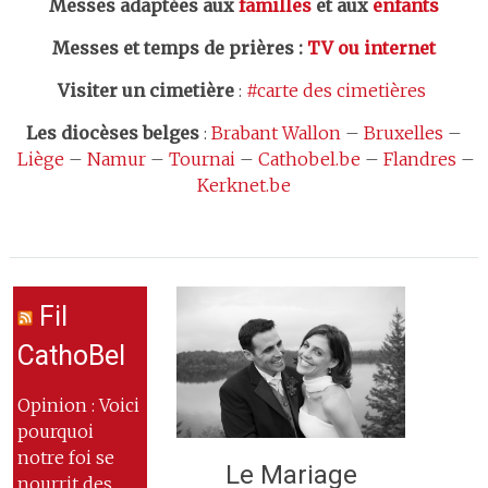
Messes adaptées aux
familles
et aux
enfants
Messes et temps de prières
:
TV ou internet
Visiter un cimetière
:
#carte des cimetières
Les
diocèses belges
:
Brabant Wallon
–
Bruxelles
–
Liège
–
Namur
–
Tournai
–
Cathobel.be
–
Flandres
–
Kerknet.be
Fil
CathoBel
Opinion : Voici
pourquoi
notre foi se
Le Mariage
nourrit des