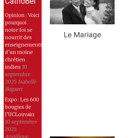
CathoBel
Opinion : Voici
pourquoi
notre foi se
Le Mariage
nourrit des
enseignements
d’un moine
chrétien
indien
10
septembre
2025
Isabelle
Bogaert
Expo : Les 600
bougies de
l’UCLouvain
10 septembre
2025
Angélique