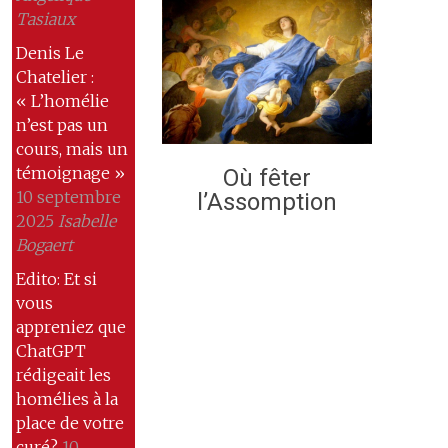
Tasiaux
Denis Le
Chatelier :
« L’homélie
n’est pas un
cours, mais un
témoignage »
Où fêter
10 septembre
l’Assomption
2025
Isabelle
Bogaert
Edito: Et si
vous
appreniez que
ChatGPT
rédigeait les
homélies à la
place de votre
curé?
10