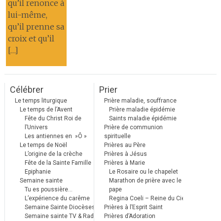
qu’il renonce à
lui-même,
qu’il prenne sa
croix et qu’il
[…]
Célébrer
Prier
Le temps liturgique
Prière maladie, souffrance
Le temps de l’Avent
Prière maladie épidémie
Fête du Christ Roi de
Saints maladie épidémie
l’Univers
Prière de communion
Les antiennes en »Ô »
spirituelle
Le temps de Noël
Prières au Père
L’origine de la crèche
Prières à Jésus
Fête de la Sainte Famille
Prières à Marie
Epiphanie
Le Rosaire ou le chapelet
Semaine sainte
Marathon de prière avec le
Tu es poussière…
pape
L’expérience du carême
Regina Coeli – Reine du Ciel
Semaine Sainte Diocèses
Prières à l’Esprit Saint
Semaine sainte TV & Radio
Prières d’Adoration