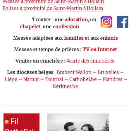
Messes à proximité
 de Saint-Martin à Hollain
Eglises à proximité
 de Saint-Martin à Hollain
Trouver : une
adoration
, un
chapelet
, une
confession
Messes adaptées aux
familles
et aux
enfants
Messes et temps de prières
:
TV ou internet
Visiter un cimetière
:
#carte des cimetières
Les
diocèses belges
:
Brabant Wallon
–
Bruxelles
–
Liège
–
Namur
–
Tournai
–
Cathobel.be
–
Flandres
–
Kerknet.be
Fil