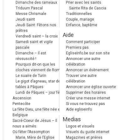
Dimanche des rameaux
Prier avec les saints
Triduum Pascal
Sainte Rita de Cascia
Messe Chrismale
Traditionnelles
Jeudi saint
Couple, mariage
Jeudi Saint: Fêtons nos
Enfance, baptême
prêtres
Aide
Vendredi saint – la croix
Samedi saint et vigile
Comment participer
pascale
Premiers pas
Dimanche – Il est
EgliseInfo.be sur son site
réssuscité !
Annoncer une autre
Pourquoi dit-on que les
célébration
cloches viennent de Rome ?
Annoncer un évènement
Le suaire de Turin
Trouver une autre
Le gigot d’agneau, star des
célébration
tables à Pâques
Annoncer une église ouverte
Lundi de Pâques – jour férié
Supprimer des horaires
Ascension
Créer une messe internet
Pentecôte
Si vous ne trouvez pas
La fête Dieu, une fête née en
Aide egliseinfo
Belgique
Medias
Sacré-Coeur de Jésus – Il
nous a aimés.
Logos et visuels
Où fêter l’Assomption
Visuels du guide internet
Marie, Mère de l’Eglise
Magazines et prières