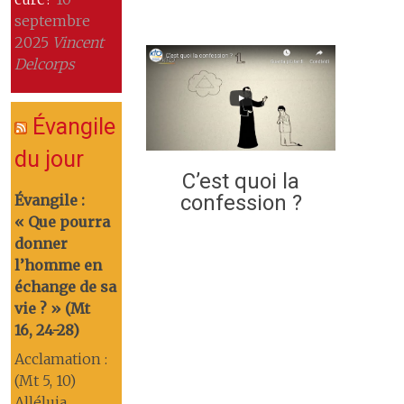
septembre
2025
Vincent
Delcorps
Évangile
du jour
C’est quoi la
confession ?
Évangile :
« Que pourra
donner
l’homme en
échange de sa
vie ? » (Mt
16, 24-28)
Acclamation :
(Mt 5, 10)
Alléluia.