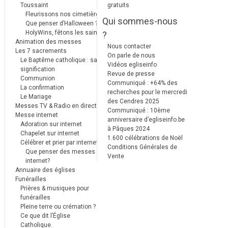
Toussaint
gratuits
Fleurissons nos cimetières
Qui sommes-nous
Que penser d’Halloween ?
HolyWins, fêtons les saints !
?
Animation des messes
Nous contacter
Les 7 sacrements
On parle de nous
Le Baptême catholique : sa
Vidéos egliseinfo
signification
Revue de presse
Communion
Communiqué : +64% des
La confirmation
recherches pour le mercredi
Le Mariage
des Cendres 2025
Messes TV & Radio en direct
Communiqué : 10ème
Messe internet
anniversaire d’egliseinfo.be
Adoration sur internet
à Pâques 2024
Chapelet sur internet
1.600 célébrations de Noël
Célébrer et prier par internet
Conditions Générales de
Que penser des messes
Vente
internet?
Annuaire des églises
Funérailles
Prières & musiques pour
funérailles
Pleine terre ou crémation ?
Ce que dit l’Église
Catholique.