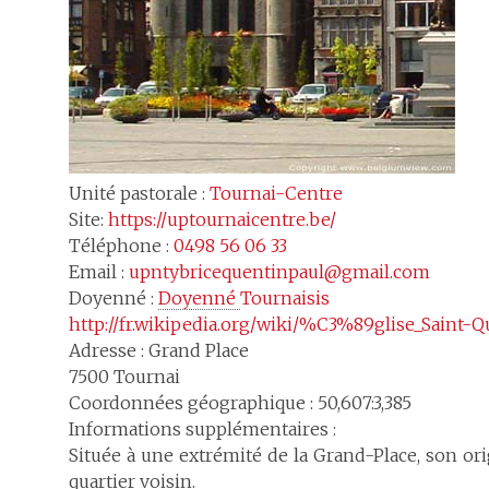
Unité pastorale :
Tournai-Centre
Site:
https://uptournaicentre.be/
Téléphone :
0498 56 06 33
Email :
upntybricequentinpaul@gmail.com
Doyenné :
Doyenné 
Tournaisis
http://fr.wikipedia.org/wiki/%C3%89glise_Saint-
Adresse :
Grand Place
7500
Tournai
Coordonnées géographique : 50,607:3,385
Informations supplémentaires :
Située à une extrémité de la Grand-Place, son ori
quartier voisin.