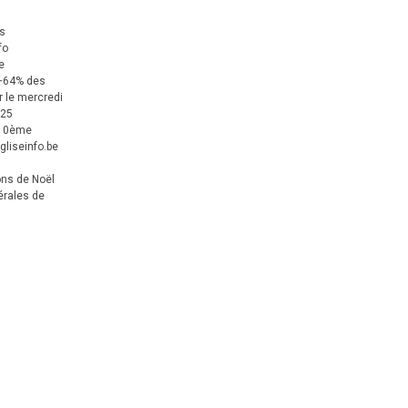
us
fo
e
+64% des
 le mercredi
025
 10ème
gliseinfo.be
ons de Noël
érales de