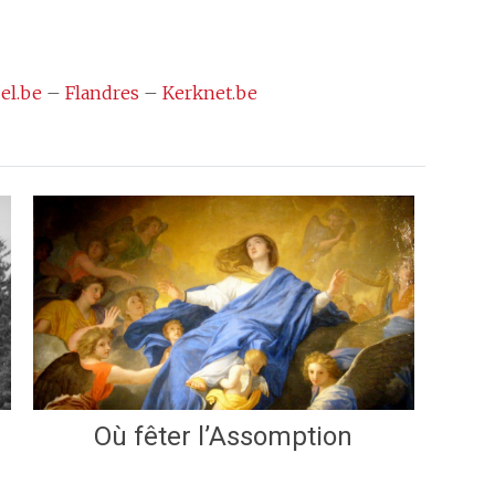
el.be
–
Flandres
–
Kerknet.be
Où fêter l’Assomption