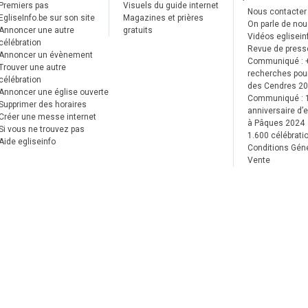
Premiers pas
Visuels du guide internet
Nous contacter
EgliseInfo.be sur son site
Magazines et prières
On parle de no
Annoncer une autre
gratuits
Vidéos eglisein
célébration
Revue de press
Annoncer un évènement
Communiqué : 
Trouver une autre
recherches pour
célébration
des Cendres 2
Annoncer une église ouverte
Communiqué :
Supprimer des horaires
anniversaire d’e
Créer une messe internet
à Pâques 2024
Si vous ne trouvez pas
1.600 célébrati
Aide egliseinfo
Conditions Gén
Vente