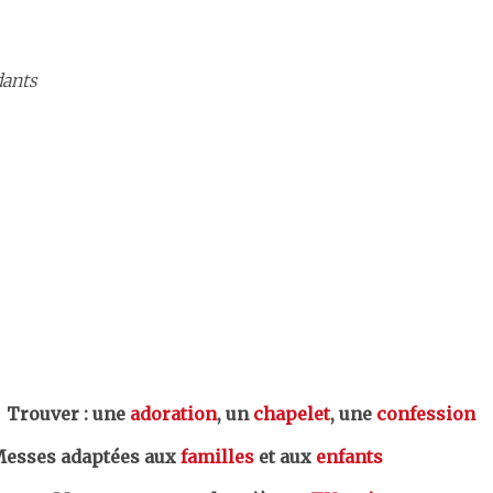
dants
er : une
adoration
, un
chapelet
, une
confession
esses adaptées aux
familles
et aux
enfants