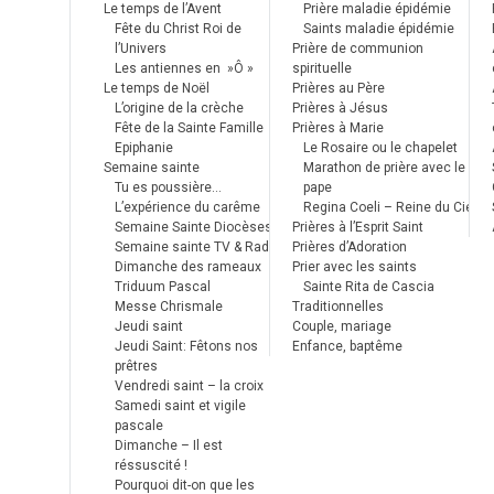
Le temps de l’Avent
Prière maladie épidémie
Fête du Christ Roi de
Saints maladie épidémie
l’Univers
Prière de communion
Les antiennes en »Ô »
spirituelle
Le temps de Noël
Prières au Père
L’origine de la crèche
Prières à Jésus
Fête de la Sainte Famille
Prières à Marie
Epiphanie
Le Rosaire ou le chapelet
Semaine sainte
Marathon de prière avec le
Tu es poussière…
pape
L’expérience du carême
Regina Coeli – Reine du Ciel
Semaine Sainte Diocèses
Prières à l’Esprit Saint
Semaine sainte TV & Radio
Prières d’Adoration
Dimanche des rameaux
Prier avec les saints
Triduum Pascal
Sainte Rita de Cascia
Messe Chrismale
Traditionnelles
Jeudi saint
Couple, mariage
Jeudi Saint: Fêtons nos
Enfance, baptême
prêtres
Vendredi saint – la croix
Samedi saint et vigile
pascale
Dimanche – Il est
réssuscité !
Pourquoi dit-on que les