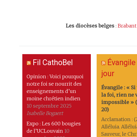
Les
diocèses belges
:
Brabant
Fil CathoBel
Évangile
jour
Opinion : Voici pourquoi
notre foi se nourrit des
Évangile : « Si
enseignements d’un
la foi, rien ne
moine chrétien indien
impossible » (M
10 septembre 2025
20)
Isabelle Bogaert
Acclamation : (
Expo : Les 600 bougies
Alléluia. Allélu
de l’UCLouvain
10
Sauveur, le Chri