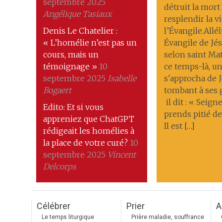
septembre 2025
détruit la mort ; 
Angélique Tasiaux
resplendir la v
Denis Le Chatelier :
l’Évangile.Allél
« L’homélie n’est pas un
Évangile de Jés
cours, mais un
selon saint Ma
témoignage »
10
ce temps-là, 
septembre 2025
Isabelle
s'approcha de J
Bogaert
tombant à ses
il dit : « Seigne
Edito: Et si vous
prends pitié de
appreniez que ChatGPT
Il est […]
rédigeait les homélies à
la place de votre curé?
10
septembre 2025
Vincent
Delcorps
Célébrer
Prier
A
Le temps liturgique
Prière maladie, souffrance