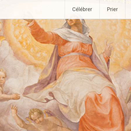
Aller
Célébrer
Prier
au
contenu
principal