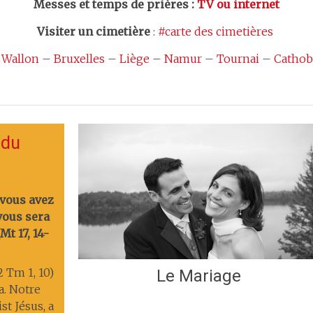
Messes et temps de prières
:
TV ou internet
Visiter un cimetière
:
#carte des cimetières
 Wallon
–
Bruxelles
–
Liège
–
Namur
–
Tournai
–
Cathob
 du
 vous avez
 vous sera
t 17, 14-
2 Tm 1, 10)
Le Mariage
ia. Notre
st Jésus, a