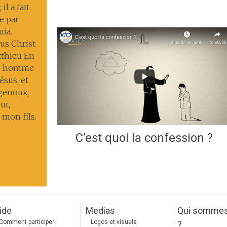
il a fait
ie par
uia.
us Christ
tthieu En
un homme
ésus, et
 genoux,
ur,
 mon fils.
C’est quoi la confession ?
ide
Medias
Qui somme
Comment participer
Logos et visuels
?