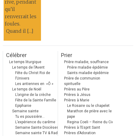
rive, pendant
qu’il
renverrait les
foules.
Quand il […]
Célébrer
Prier
Le temps liturgique
Prière maladie, souffrance
Le temps de l’Avent
Prière maladie épidémie
Fête du Christ Roi de
Saints maladie épidémie
l’Univers
Prière de communion
Les antiennes en »Ô »
spirituelle
Le temps de Noël
Prières au Père
L’origine de la crèche
Prières à Jésus
Fête de la Sainte Famille
Prières à Marie
Epiphanie
Le Rosaire ou le chapelet
Semaine sainte
Marathon de prière avec le
Tu es poussière…
pape
L’expérience du carême
Regina Coeli – Reine du Ciel
Semaine Sainte Diocèses
Prières à l’Esprit Saint
Semaine sainte TV & Radio
Prières d’Adoration