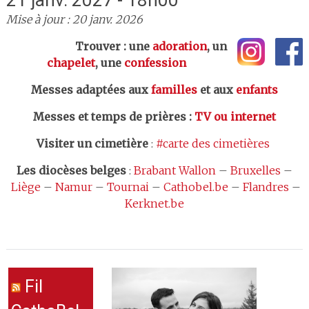
21 janv. 2027 - 18h00
Mise à jour : 20 janv. 2026
Trouver : une
adoration
, un
chapelet
, une
confession
Messes adaptées aux
familles
et aux
enfants
Messes et temps de prières
:
TV ou internet
Visiter un cimetière
:
#carte des cimetières
Les
diocèses belges
:
Brabant Wallon
–
Bruxelles
–
Liège
–
Namur
–
Tournai
–
Cathobel.be
–
Flandres
–
Kerknet.be
Fil