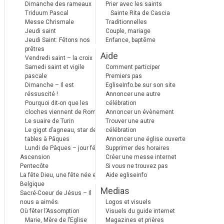
Dimanche des rameaux
Prier avec les saints
Triduum Pascal
Sainte Rita de Cascia
Messe Chrismale
Traditionnelles
Jeudi saint
Couple, mariage
Jeudi Saint: Fêtons nos
Enfance, baptême
prêtres
Aide
Vendredi saint – la croix
Samedi saint et vigile
Comment participer
pascale
Premiers pas
Dimanche – Il est
EgliseInfo.be sur son site
réssuscité !
Annoncer une autre
Pourquoi dit-on que les
célébration
cloches viennent de Rome ?
Annoncer un évènement
Le suaire de Turin
Trouver une autre
Le gigot d’agneau, star des
célébration
tables à Pâques
Annoncer une église ouverte
Lundi de Pâques – jour férié
Supprimer des horaires
Ascension
Créer une messe internet
Pentecôte
Si vous ne trouvez pas
La fête Dieu, une fête née en
Aide egliseinfo
Belgique
Medias
Sacré-Coeur de Jésus – Il
nous a aimés.
Logos et visuels
Où fêter l’Assomption
Visuels du guide internet
Marie, Mère de l’Eglise
Magazines et prières