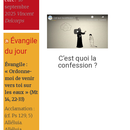
septembre
2025
Vincent
Delcorps
Évangile
du jour
C’est quoi la
confession ?
Évangile :
« Ordonne-
moi de venir
vers toi sur
les eaux » (Mt
14, 22-33)
Acclamation :
(cf. Ps 129, 5)
Alléluia.
Alléluia.