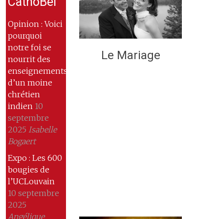
CathoBel
Opinion : Voici
pourquoi
notre foi se
Le Mariage
nourrit des
enseignements
d’un moine
chrétien
indien
10
septembre
2025
Isabelle
Bogaert
Expo : Les 600
bougies de
l’UCLouvain
10 septembre
2025
Angélique