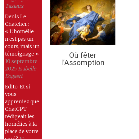
Tasiaux
Denis Le
Chatelier :
« L’homélie
n’est pas un
cours, mais un
témoignage »
Où fêter
10 septembre
l’Assomption
2025
Isabelle
Bogaert
Edito: Et si
vous
appreniez que
ChatGPT
rédigeait les
homélies à la
place de votre
curé?
10