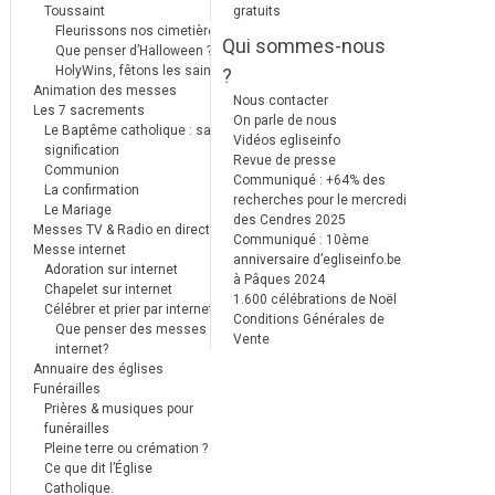
Toussaint
gratuits
Fleurissons nos cimetières
Qui sommes-nous
Que penser d’Halloween ?
HolyWins, fêtons les saints !
?
Animation des messes
Nous contacter
Les 7 sacrements
On parle de nous
Le Baptême catholique : sa
Vidéos egliseinfo
signification
Revue de presse
Communion
Communiqué : +64% des
La confirmation
recherches pour le mercredi
Le Mariage
des Cendres 2025
Messes TV & Radio en direct
Communiqué : 10ème
Messe internet
anniversaire d’egliseinfo.be
Adoration sur internet
à Pâques 2024
Chapelet sur internet
1.600 célébrations de Noël
Célébrer et prier par internet
Conditions Générales de
Que penser des messes
Vente
internet?
Annuaire des églises
Funérailles
Prières & musiques pour
funérailles
Pleine terre ou crémation ?
Ce que dit l’Église
Catholique.