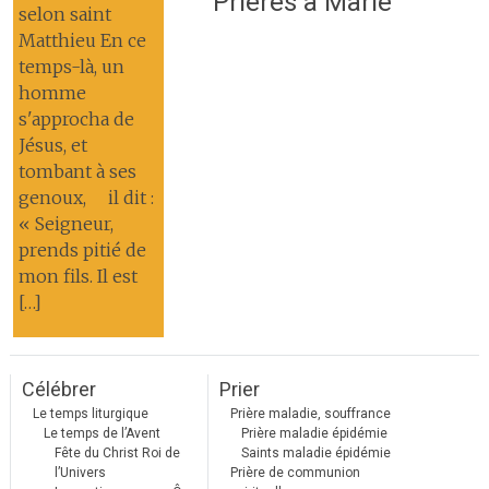
Prières à Marie
selon saint
Matthieu En ce
temps-là, un
homme
s'approcha de
Jésus, et
tombant à ses
genoux, il dit :
« Seigneur,
prends pitié de
mon fils. Il est
[…]
Célébrer
Prier
Le temps liturgique
Prière maladie, souffrance
Le temps de l’Avent
Prière maladie épidémie
Fête du Christ Roi de
Saints maladie épidémie
l’Univers
Prière de communion