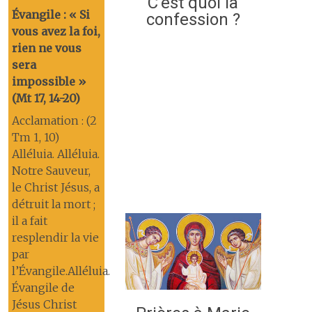
C’est quoi la
Évangile : « Si
confession ?
vous avez la foi,
rien ne vous
sera
impossible »
(Mt 17, 14-20)
Acclamation : (2
Tm 1, 10)
Alléluia. Alléluia.
Notre Sauveur,
le Christ Jésus, a
détruit la mort ;
il a fait
resplendir la vie
par
l’Évangile.Alléluia.
Évangile de
Jésus Christ