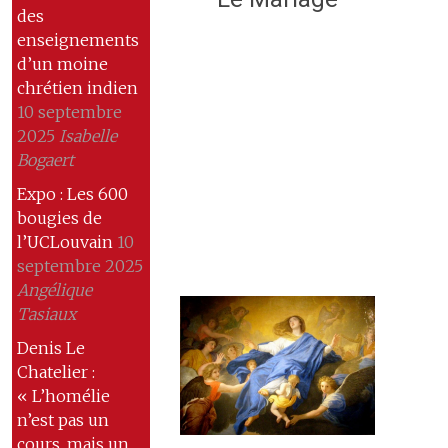
des
enseignements
d’un moine
chrétien indien
10 septembre
2025
Isabelle
Bogaert
Expo : Les 600
bougies de
l’UCLouvain
10
septembre 2025
Angélique
Tasiaux
Denis Le
Chatelier :
« L’homélie
n’est pas un
cours, mais un