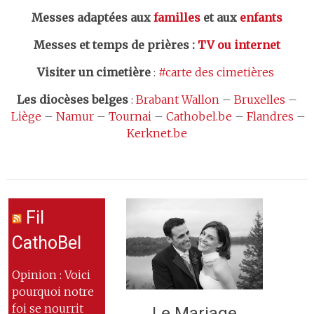
Messes adaptées aux
familles
et aux
enfants
Messes et temps de prières
:
TV ou internet
Visiter un cimetière
:
#carte des cimetières
Les
diocèses belges
:
Brabant Wallon
–
Bruxelles
–
Liège
–
Namur
–
Tournai
–
Cathobel.be
–
Flandres
–
Kerknet.be
Fil
CathoBel
Opinion : Voici
pourquoi notre
foi se nourrit
Le Mariage