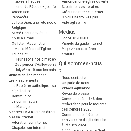
tables à Pâques
Annoncer une église ouverte
Lundi de Pâques – jour férié
Supprimer des horaires
Ascension
Créer une messe internet
Pentecôte
Si vous ne trouvez pas
La fête Dieu, une fête née en
Aide egliseinfo
Belgique
Medias
Sacré-Coeur de Jésus – Il
nous a aimés.
Logos et visuels
Où fêter l’Assomption
Visuels du guide internet
Marie, Mère de l’Eglise
Magazines et prières
Toussaint
gratuits
Fleurissons nos cimetières
Qui sommes-nous
Que penser d’Halloween ?
HolyWins, fêtons les saints !
?
Animation des messes
Nous contacter
Les 7 sacrements
On parle de nous
Le Baptême catholique : sa
Vidéos egliseinfo
signification
Revue de presse
Communion
Communiqué : +64% des
La confirmation
recherches pour le mercredi
Le Mariage
des Cendres 2025
Messes TV & Radio en direct
Communiqué : 10ème
Messe internet
anniversaire d’egliseinfo.be
Adoration sur internet
à Pâques 2024
Chapelet sur internet
1.600 célébrations de Noël