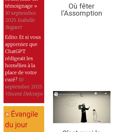
Où fêter
témoignage »
l’Assomption
10 septembre
2025
Isabelle
Bogaert
Edito: Et si vous
appreniez que
ChatGPT
rédigeait les
homélies à la
place de votre
curé?
10
septembre 2025
Vincent Delcorps
Évangile
du jour