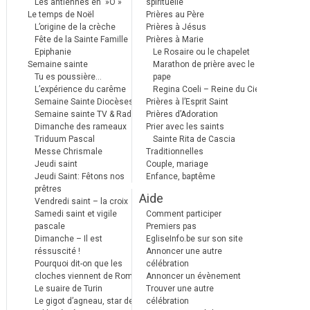
Les antiennes en »Ô »
spirituelle
Le temps de Noël
Prières au Père
L’origine de la crèche
Prières à Jésus
Fête de la Sainte Famille
Prières à Marie
Epiphanie
Le Rosaire ou le chapelet
Semaine sainte
Marathon de prière avec le
Tu es poussière…
pape
L’expérience du carême
Regina Coeli – Reine du Ciel
Semaine Sainte Diocèses
Prières à l’Esprit Saint
Semaine sainte TV & Radio
Prières d’Adoration
Dimanche des rameaux
Prier avec les saints
Triduum Pascal
Sainte Rita de Cascia
Messe Chrismale
Traditionnelles
Jeudi saint
Couple, mariage
Jeudi Saint: Fêtons nos
Enfance, baptême
prêtres
Aide
Vendredi saint – la croix
Samedi saint et vigile
Comment participer
pascale
Premiers pas
Dimanche – Il est
EgliseInfo.be sur son site
réssuscité !
Annoncer une autre
Pourquoi dit-on que les
célébration
cloches viennent de Rome ?
Annoncer un évènement
Le suaire de Turin
Trouver une autre
Le gigot d’agneau, star des
célébration