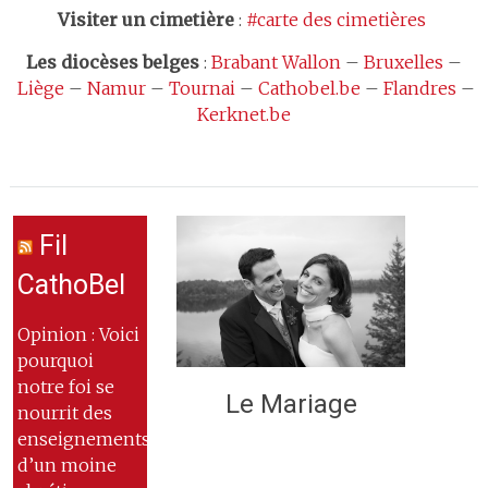
Visiter un cimetière
:
#carte des cimetières
Les
diocèses belges
:
Brabant Wallon
–
Bruxelles
–
Liège
–
Namur
–
Tournai
–
Cathobel.be
–
Flandres
–
Kerknet.be
Fil
CathoBel
Opinion : Voici
pourquoi
notre foi se
Le Mariage
nourrit des
enseignements
d’un moine