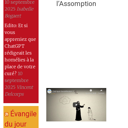
10 septembre
l’Assomption
2025
Isabelle
Bogaert
Edito: Et si
vous
appreniez que
ChatGPT
rédigeait les
homélies à la
place de votre
curé?
10
septembre
2025
Vincent
Delcorps
Évangile
du jour