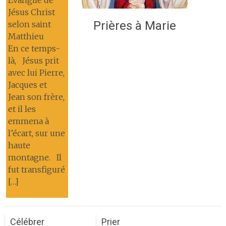
Évangile de
Jésus Christ
Prières à Marie
selon saint
Matthieu
En ce temps-
là, Jésus prit
avec lui Pierre,
Jacques et
Jean son frère,
et il les
emmena à
l’écart, sur une
haute
montagne. Il
fut transfiguré
[…]
Célébrer
Prier