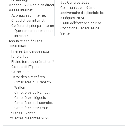
Le Mariage
des Cendres 2025
Messes TV & Radio en direct
Communiqué : 10ème
Messe internet
anniversaire d’egliseinfo.be
Adoration sur internet
à Pâques 2024
Chapelet sur internet
1.600 célébrations de Noël
Célébrer et prier par internet
Conditions Générales de
Que penser des messes
Vente
internet?
Annuaire des églises
Funérailles
Prières & musiques pour
funérailles
Pleine terre ou crémation ?
Ce que dit l’Église
Catholique.
Carte des cimetières
Cimetières du Brabant-
Wallon
Cimetières du Hainaut
Cimetières Liégeois
Cimetières du Luxembourg
Cimetières de Namur
Églises Ouvertes
Collectes prescrites 2023