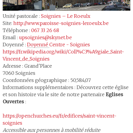
Unité pastorale :
Soignies – Le Roeulx
Site:
http://www.paroisse-soignies-leroeulx.be
Téléphone :
067 33 26 68
Email :
upsoignies@skynet.be
Doyenné :
Doyenné 
Centre - Soignies
https://fr.wikipedia.org/wiki/Coll%C3%A9giale_Saint-
Vincent_de_Soignies
Adresse :
Grand'Place
7060
Soignies
Coordonnées géographique : 50,58:4,07
Informations supplémentaires : Découvrez cette église
et son histoire via le site de notre partenaire
Eglises
Ouvertes
:
https://openchurches.eu/fr/edifices/saint-vincent-
soignies
Accessible aux personnes à mobilité réduite