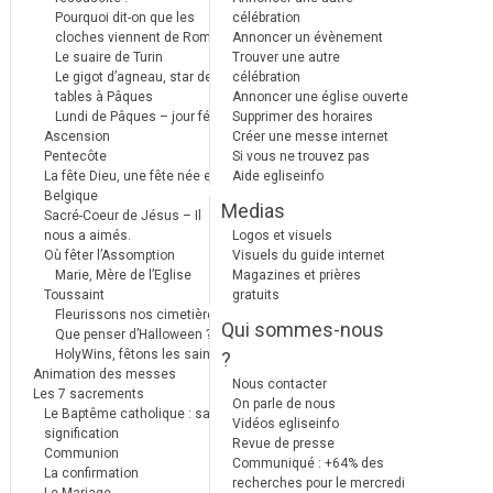
Pourquoi dit-on que les
célébration
cloches viennent de Rome ?
Annoncer un évènement
Le suaire de Turin
Trouver une autre
Le gigot d’agneau, star des
célébration
tables à Pâques
Annoncer une église ouverte
Lundi de Pâques – jour férié
Supprimer des horaires
Ascension
Créer une messe internet
Pentecôte
Si vous ne trouvez pas
La fête Dieu, une fête née en
Aide egliseinfo
Belgique
Medias
Sacré-Coeur de Jésus – Il
nous a aimés.
Logos et visuels
Où fêter l’Assomption
Visuels du guide internet
Marie, Mère de l’Eglise
Magazines et prières
Toussaint
gratuits
Fleurissons nos cimetières
Qui sommes-nous
Que penser d’Halloween ?
HolyWins, fêtons les saints !
?
Animation des messes
Nous contacter
Les 7 sacrements
On parle de nous
Le Baptême catholique : sa
Vidéos egliseinfo
signification
Revue de presse
Communion
Communiqué : +64% des
La confirmation
recherches pour le mercredi