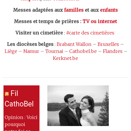
Messes adaptées aux
familles
et aux
enfants
Messes et temps de prières
:
TV ou internet
Visiter un cimetière
:
#carte des cimetières
Les
diocèses belges
:
Brabant Wallon
–
Bruxelles
–
Liège
–
Namur
–
Tournai
–
Cathobel.be
–
Flandres
–
Kerknet.be
Fil
CathoBel
Opinion : Voici
pourquoi