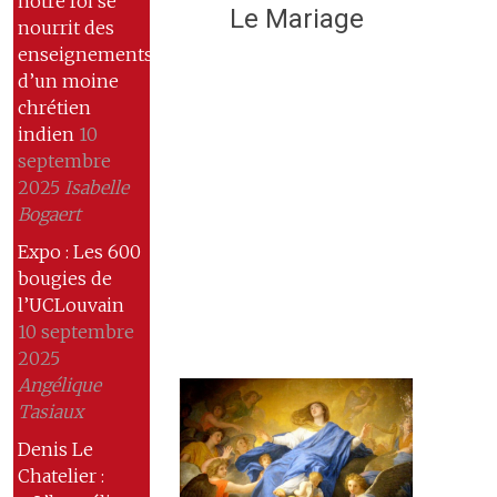
notre foi se
Le Mariage
nourrit des
enseignements
d’un moine
chrétien
indien
10
septembre
2025
Isabelle
Bogaert
Expo : Les 600
bougies de
l’UCLouvain
10 septembre
2025
Angélique
Tasiaux
Denis Le
Chatelier :