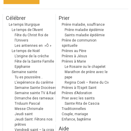
Célébrer
Prier
Le temps liturgique
Prière maladie, souffrance
Le temps de l’Avent
Prière maladie épidémie
Fête du Christ Roi de
Saints maladie épidémie
l’Univers
Prière de communion
Les antiennes en »Ô »
spirituelle
Le temps de Noël
Prières au Père
L’origine de la crèche
Prières à Jésus
Fête de la Sainte Famille
Prières à Marie
Epiphanie
Le Rosaire ou le chapelet
Semaine sainte
Marathon de prière avec le
Tu es poussière…
pape
L’expérience du carême
Regina Coeli – Reine du Ciel
Semaine Sainte Diocèses
Prières à l’Esprit Saint
Semaine sainte TV & Radio
Prières d’Adoration
Dimanche des rameaux
Prier avec les saints
Triduum Pascal
Sainte Rita de Cascia
Messe Chrismale
Traditionnelles
Jeudi saint
Couple, mariage
Jeudi Saint: Fêtons nos
Enfance, baptême
prêtres
Aide
Vendredi saint – la croix