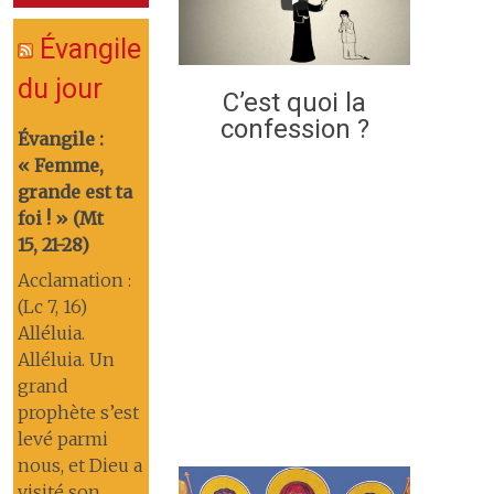
Évangile
du jour
C’est quoi la
confession ?
Évangile :
« Femme,
grande est ta
foi ! » (Mt
15, 21-28)
Acclamation :
(Lc 7, 16)
Alléluia.
Alléluia. Un
grand
prophète s’est
levé parmi
nous, et Dieu a
visité son