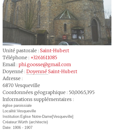
Unité pastorale :
Saint-Hubert
Téléphone :
+3261611085
Email :
phi.goosse@gmail.com
Doyenné :
Doyenné 
Saint-Hubert
Adresse :
6870
Vesqueville
Coordonnées géographique : 50,006:5,395
Informations supplémentaires :
église paroissiale
Localité:Vesqueville
Institution:Eglise Notre-Dame[Vesqueville]
Créateur:Würth (architecte)
Date: 1906 - 1907