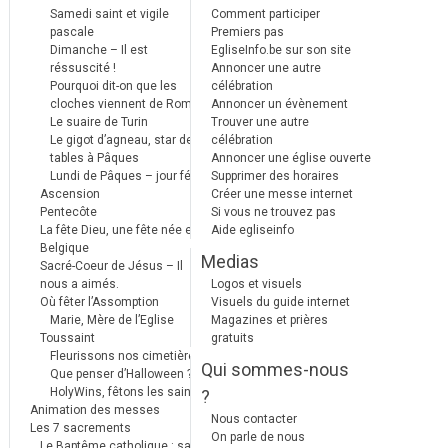
Samedi saint et vigile
Comment participer
pascale
Premiers pas
Dimanche – Il est
EgliseInfo.be sur son site
réssuscité !
Annoncer une autre
Pourquoi dit-on que les
célébration
cloches viennent de Rome ?
Annoncer un évènement
Le suaire de Turin
Trouver une autre
Le gigot d’agneau, star des
célébration
tables à Pâques
Annoncer une église ouverte
Lundi de Pâques – jour férié
Supprimer des horaires
Ascension
Créer une messe internet
Pentecôte
Si vous ne trouvez pas
La fête Dieu, une fête née en
Aide egliseinfo
Belgique
Medias
Sacré-Coeur de Jésus – Il
nous a aimés.
Logos et visuels
Où fêter l’Assomption
Visuels du guide internet
Marie, Mère de l’Eglise
Magazines et prières
Toussaint
gratuits
Fleurissons nos cimetières
Qui sommes-nous
Que penser d’Halloween ?
HolyWins, fêtons les saints !
?
Animation des messes
Nous contacter
Les 7 sacrements
On parle de nous
Le Baptême catholique : sa