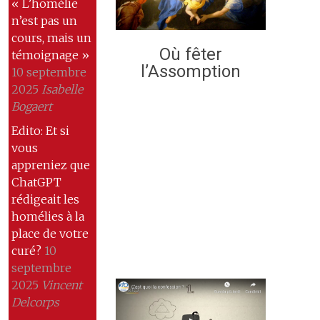
« L’homélie
n’est pas un
cours, mais un
Où fêter
témoignage »
l’Assomption
10 septembre
2025
Isabelle
Bogaert
Edito: Et si
vous
appreniez que
ChatGPT
rédigeait les
homélies à la
place de votre
curé?
10
septembre
2025
Vincent
Delcorps