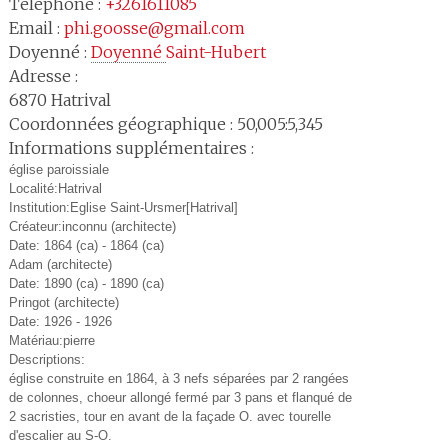
Téléphone :
+3261611085
Email :
phi.goosse@gmail.com
Doyenné :
Doyenné 
Saint-Hubert
Adresse :
6870
Hatrival
Coordonnées géographique : 50,005:5,345
Informations supplémentaires :
église paroissiale
Localité:Hatrival
Institution:Eglise Saint-Ursmer[Hatrival]
Créateur:inconnu (architecte)
Date: 1864 (ca) - 1864 (ca)
Adam (architecte)
Date: 1890 (ca) - 1890 (ca)
Pringot (architecte)
Date: 1926 - 1926
Matériau:pierre
Descriptions:
église construite en 1864, à 3 nefs séparées par 2 rangées
de colonnes, choeur allongé fermé par 3 pans et flanqué de
2 sacristies, tour en avant de la façade O. avec tourelle
d'escalier au S-O.