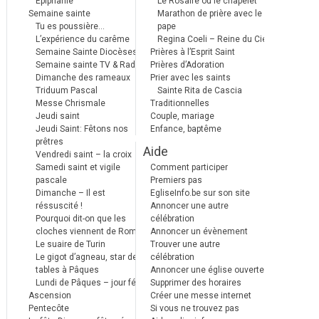
Epiphanie
Le Rosaire ou le chapelet
Semaine sainte
Marathon de prière avec le
Tu es poussière…
pape
L’expérience du carême
Regina Coeli – Reine du Ciel
Semaine Sainte Diocèses
Prières à l’Esprit Saint
Semaine sainte TV & Radio
Prières d’Adoration
Dimanche des rameaux
Prier avec les saints
Triduum Pascal
Sainte Rita de Cascia
Messe Chrismale
Traditionnelles
Jeudi saint
Couple, mariage
Jeudi Saint: Fêtons nos
Enfance, baptême
prêtres
Aide
Vendredi saint – la croix
Samedi saint et vigile
Comment participer
pascale
Premiers pas
Dimanche – Il est
EgliseInfo.be sur son site
réssuscité !
Annoncer une autre
Pourquoi dit-on que les
célébration
cloches viennent de Rome ?
Annoncer un évènement
Le suaire de Turin
Trouver une autre
Le gigot d’agneau, star des
célébration
tables à Pâques
Annoncer une église ouverte
Lundi de Pâques – jour férié
Supprimer des horaires
Ascension
Créer une messe internet
Pentecôte
Si vous ne trouvez pas