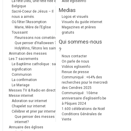
La fête Dieu, une fête née en
Aide egliseinfo
Belgique
Medias
Sacré-Coeur de Jésus – Il
nous a aimés.
Logos et visuels
Où fêter l’Assomption
Visuels du guide internet
Marie, Mère de l’Eglise
Magazines et prières
Toussaint
gratuits
Fleurissons nos cimetières
Qui sommes-nous
Que penser d’Halloween ?
HolyWins, fêtons les saints !
?
Animation des messes
Nous contacter
Les 7 sacrements
On parle de nous
Le Baptême catholique : sa
Vidéos egliseinfo
signification
Revue de presse
Communion
Communiqué : +64% des
La confirmation
recherches pour le mercredi
Le Mariage
des Cendres 2025
Messes TV & Radio en direct
Communiqué : 10ème
Messe internet
anniversaire d’egliseinfo.be
Adoration sur internet
à Pâques 2024
Chapelet sur internet
1.600 célébrations de Noël
Célébrer et prier par internet
Conditions Générales de
Que penser des messes
Vente
internet?
Annuaire des églises