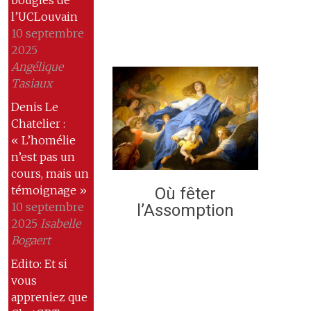
l’UCLouvain
10 septembre
2025
Angélique
Tasiaux
Denis Le
Chatelier :
« L’homélie
n’est pas un
cours, mais un
témoignage »
Où fêter
10 septembre
l’Assomption
2025
Isabelle
Bogaert
Edito: Et si
vous
appreniez que