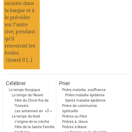
monter dans
la barque et à
le précéder
sur l’autre
rive, pendant
qu’il
renverrait les
foules.
Quand il […]
Célébrer
Prier
Le temps liturgique
Prière maladie, souffrance
Le temps de l’Avent
Prière maladie épidémie
Fête du Christ Roi de
Saints maladie épidémie
l’Univers
Prière de communion
Les antiennes en »Ô »
spirituelle
Le temps de Noël
Prières au Père
L’origine de la crèche
Prières à Jésus
Fête de la Sainte Famille
Prières à Marie