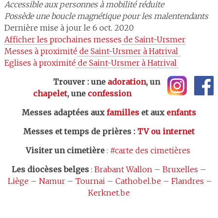
Accessible aux personnes à mobilité réduite
Possède une boucle magnétique pour les malentendants
Dernière mise à jour le 6 oct. 2020
Afficher les 
prochaines messes
 de Saint-Ursmer
Messes à proximité
 de Saint-Ursmer à Hatrival 
Eglises à proximité
 de Saint-Ursmer à Hatrival 
Trouver : une
adoration
, un
chapelet
, une
confession
Messes adaptées aux
familles
et aux
enfants
Messes et temps de prières
:
TV ou internet
Visiter un cimetière
:
#carte des cimetières
Les
diocèses belges
:
Brabant Wallon
–
Bruxelles
–
Liège
–
Namur
–
Tournai
–
Cathobel.be
–
Flandres
–
Kerknet.be