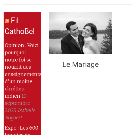
Fil
CathoBel
Opinion : Voici
pourquoi
notre foi se
Le Mariage
nourrit des
enseignements
d’un moine
chrétien
indien
10
septembre
2025
Isabelle
Bogaert
Expo : Les 600
bougies de