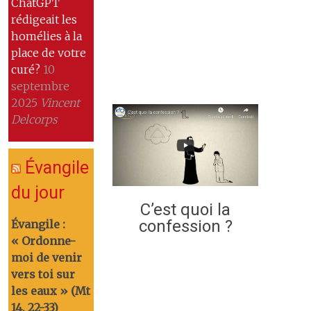
ChatGPT
rédigeait les
homélies à la
place de votre
curé?
10
septembre
2025
Vincent
Delcorps
Évangile
du jour
C’est quoi la
confession ?
Évangile :
« Ordonne-
moi de venir
vers toi sur
les eaux » (Mt
14, 22-33)