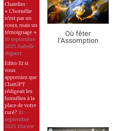
Chatelier :
« L’homélie
n’est pas un
cours, mais un
témoignage »
Où fêter
10 septembre
l’Assomption
2025
Isabelle
Bogaert
Edito: Et si
vous
appreniez que
ChatGPT
rédigeait les
homélies à la
place de votre
curé?
10
septembre
2025
Vincent