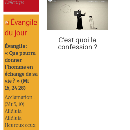
Delcorps
Évangile
du jour
C’est quoi la
confession ?
Évangile :
« Que pourra
donner
l’homme en
échange de sa
vie ? » (Mt
16, 24-28)
Acclamation :
(Mt 5, 10)
Alléluia.
Alléluia.
Heureux ceux