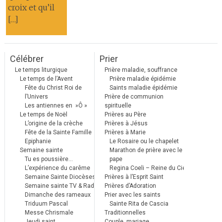
croix et qu’il
[…]
Célébrer
Prier
Le temps liturgique
Prière maladie, souffrance
Le temps de l’Avent
Prière maladie épidémie
Fête du Christ Roi de
Saints maladie épidémie
l’Univers
Prière de communion
Les antiennes en »Ô »
spirituelle
Le temps de Noël
Prières au Père
L’origine de la crèche
Prières à Jésus
Fête de la Sainte Famille
Prières à Marie
Epiphanie
Le Rosaire ou le chapelet
Semaine sainte
Marathon de prière avec le
Tu es poussière…
pape
L’expérience du carême
Regina Coeli – Reine du Ciel
Semaine Sainte Diocèses
Prières à l’Esprit Saint
Semaine sainte TV & Radio
Prières d’Adoration
Dimanche des rameaux
Prier avec les saints
Triduum Pascal
Sainte Rita de Cascia
Messe Chrismale
Traditionnelles
Jeudi saint
Couple, mariage