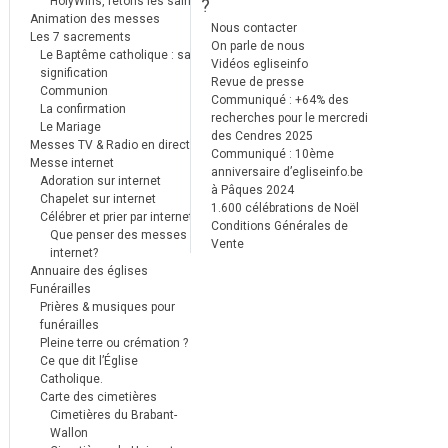
HolyWins, fêtons les saints !
?
Animation des messes
Nous contacter
Les 7 sacrements
On parle de nous
Le Baptême catholique : sa
Vidéos egliseinfo
signification
Revue de presse
Communion
Communiqué : +64% des
La confirmation
recherches pour le mercredi
Le Mariage
des Cendres 2025
Messes TV & Radio en direct
Communiqué : 10ème
Messe internet
anniversaire d’egliseinfo.be
Adoration sur internet
à Pâques 2024
Chapelet sur internet
1.600 célébrations de Noël
Célébrer et prier par internet
Conditions Générales de
Que penser des messes
Vente
internet?
Annuaire des églises
Funérailles
Prières & musiques pour
funérailles
Pleine terre ou crémation ?
Ce que dit l’Église
Catholique.
Carte des cimetières
Cimetières du Brabant-
Wallon