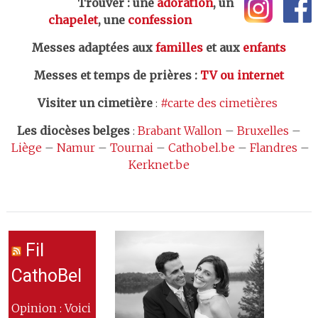
Trouver : une
adoration
, un
chapelet
, une
confession
Messes adaptées aux
familles
et aux
enfants
Messes et temps de prières
:
TV ou internet
Visiter un cimetière
:
#carte des cimetières
Les
diocèses belges
:
Brabant Wallon
–
Bruxelles
–
Liège
–
Namur
–
Tournai
–
Cathobel.be
–
Flandres
–
Kerknet.be
Fil
CathoBel
Opinion : Voici