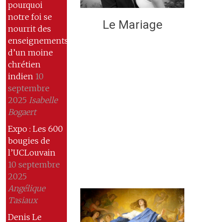
pourquoi
notre foi se
Le Mariage
nourrit des
enseignements
d’un moine
chrétien
indien
10
septembre
2025
Isabelle
Bogaert
Expo : Les 600
bougies de
l’UCLouvain
10 septembre
2025
Angélique
Tasiaux
Denis Le