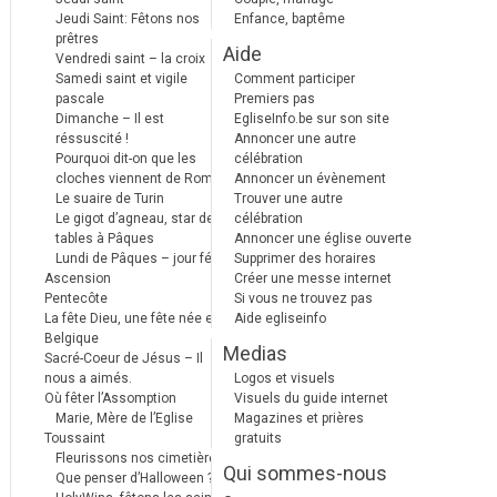
Jeudi Saint: Fêtons nos
Enfance, baptême
prêtres
Aide
Vendredi saint – la croix
Samedi saint et vigile
Comment participer
pascale
Premiers pas
Dimanche – Il est
EgliseInfo.be sur son site
réssuscité !
Annoncer une autre
Pourquoi dit-on que les
célébration
cloches viennent de Rome ?
Annoncer un évènement
Le suaire de Turin
Trouver une autre
Le gigot d’agneau, star des
célébration
tables à Pâques
Annoncer une église ouverte
Lundi de Pâques – jour férié
Supprimer des horaires
Ascension
Créer une messe internet
Pentecôte
Si vous ne trouvez pas
La fête Dieu, une fête née en
Aide egliseinfo
Belgique
Medias
Sacré-Coeur de Jésus – Il
nous a aimés.
Logos et visuels
Où fêter l’Assomption
Visuels du guide internet
Marie, Mère de l’Eglise
Magazines et prières
Toussaint
gratuits
Fleurissons nos cimetières
Qui sommes-nous
Que penser d’Halloween ?