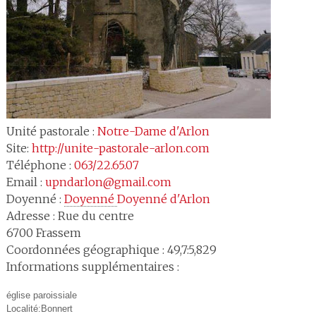
Unité pastorale :
Notre-Dame d'Arlon
Site:
http://unite-pastorale-arlon.com
Téléphone :
063/22.65.07
Email :
upndarlon@gmail.com
Doyenné :
Doyenné 
Doyenné d'Arlon
Adresse :
Rue du centre
6700
Frassem
Coordonnées géographique : 49,7:5,829
Informations supplémentaires :
église paroissiale
Localité:Bonnert