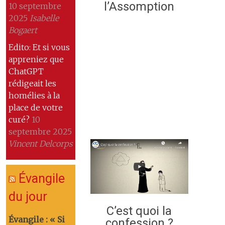
l’Assomption
10 septembre
2025
Isabelle
Bogaert
Edito: Et si vous
appreniez que
ChatGPT
rédigeait les
homélies à la
place de votre
curé?
10
septembre 2025
Vincent Delcorps
Évangile
du jour
C’est quoi la
Évangile : « Si
confession ?