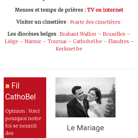
Messes et temps de prières
:
TV ou internet
Visiter un cimetière
:
#carte des cimetières
Les
diocèses belges
:
Brabant Wallon
–
Bruxelles
–
Liège
–
Namur
–
Tournai
–
Cathobel.be
–
Flandres
–
Kerknet.be
Fil
CathoBel
Opinion : Voici
pourquoi notre
foi se nourrit
Le Mariage
des