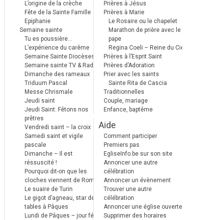
L’origine de la crèche
Prières à Jésus
Fête de la Sainte Famille
Prières à Marie
Epiphanie
Le Rosaire ou le chapelet
Semaine sainte
Marathon de prière avec le
Tu es poussière…
pape
L’expérience du carême
Regina Coeli – Reine du Ciel
Semaine Sainte Diocèses
Prières à l’Esprit Saint
Semaine sainte TV & Radio
Prières d’Adoration
Dimanche des rameaux
Prier avec les saints
Triduum Pascal
Sainte Rita de Cascia
Messe Chrismale
Traditionnelles
Jeudi saint
Couple, mariage
Jeudi Saint: Fêtons nos
Enfance, baptême
prêtres
Aide
Vendredi saint – la croix
Samedi saint et vigile
Comment participer
pascale
Premiers pas
Dimanche – Il est
EgliseInfo.be sur son site
réssuscité !
Annoncer une autre
Pourquoi dit-on que les
célébration
cloches viennent de Rome ?
Annoncer un évènement
Le suaire de Turin
Trouver une autre
Le gigot d’agneau, star des
célébration
tables à Pâques
Annoncer une église ouverte
Lundi de Pâques – jour férié
Supprimer des horaires