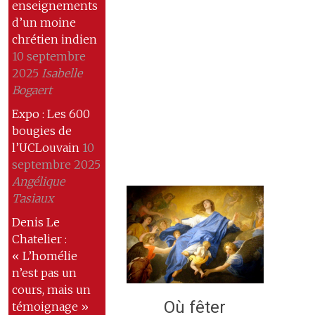
enseignements
d’un moine
chrétien indien
10 septembre
2025
Isabelle
Bogaert
Expo : Les 600
bougies de
l’UCLouvain
10
septembre 2025
Angélique
Tasiaux
Denis Le
Chatelier :
« L’homélie
n’est pas un
cours, mais un
Où fêter
témoignage »