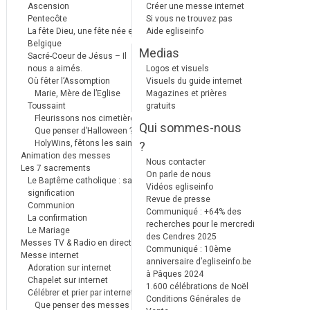
Ascension
Créer une messe internet
Pentecôte
Si vous ne trouvez pas
La fête Dieu, une fête née en
Aide egliseinfo
Belgique
Medias
Sacré-Coeur de Jésus – Il
nous a aimés.
Logos et visuels
Où fêter l’Assomption
Visuels du guide internet
Marie, Mère de l’Eglise
Magazines et prières
Toussaint
gratuits
Fleurissons nos cimetières
Qui sommes-nous
Que penser d’Halloween ?
HolyWins, fêtons les saints !
?
Animation des messes
Nous contacter
Les 7 sacrements
On parle de nous
Le Baptême catholique : sa
Vidéos egliseinfo
signification
Revue de presse
Communion
Communiqué : +64% des
La confirmation
recherches pour le mercredi
Le Mariage
des Cendres 2025
Messes TV & Radio en direct
Communiqué : 10ème
Messe internet
anniversaire d’egliseinfo.be
Adoration sur internet
à Pâques 2024
Chapelet sur internet
1.600 célébrations de Noël
Célébrer et prier par internet
Conditions Générales de
Que penser des messes