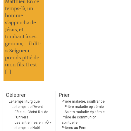
Matthieu En ce
temps-là, un
homme
s'approcha de
Jésus, et
tombant à ses
genoux, il dit :
« Seigneur,
prends pitié de
mon fils. Il est
[…]
Célébrer
Prier
Le temps liturgique
Prière maladie, souffrance
Le temps de l’Avent
Prière maladie épidémie
Fête du Christ Roi de
Saints maladie épidémie
l’Univers
Prière de communion
Les antiennes en »Ô »
spirituelle
Le temps de Noël
Prières au Père