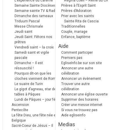
L’expérience du carême
Regina Coeli – Reine du Ciel
Semaine Sainte Diocèses
Prières à l’Esprit Saint
Semaine sainte TV & Radio
Prières d’Adoration
Dimanche des rameaux
Prier avec les saints
Triduum Pascal
Sainte Rita de Cascia
Messe Chrismale
Traditionnelles
Jeudi saint
Couple, mariage
Jeudi Saint: Fêtons nos
Enfance, baptême
prêtres
Aide
Vendredi saint – la croix
Samedi saint et vigile
Comment participer
pascale
Premiers pas
Dimanche – Il est
EgliseInfo.be sur son site
réssuscité !
Annoncer une autre
Pourquoi dit-on que les
célébration
cloches viennent de Rome ?
Annoncer un évènement
Le suaire de Turin
Trouver une autre
Le gigot d’agneau, star des
célébration
tables à Pâques
Annoncer une église ouverte
Lundi de Pâques – jour férié
Supprimer des horaires
Ascension
Créer une messe internet
Pentecôte
Si vous ne trouvez pas
La fête Dieu, une fête née en
Aide egliseinfo
Belgique
Medias
Sacré-Coeur de Jésus – Il