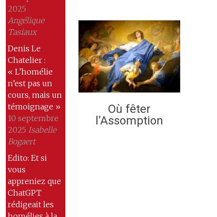
2025
Angélique
Tasiaux
Denis Le
Chatelier :
« L’homélie
n’est pas un
cours, mais un
témoignage »
Où fêter
10 septembre
l’Assomption
2025
Isabelle
Bogaert
Edito: Et si
vous
appreniez que
ChatGPT
rédigeait les
homélies à la