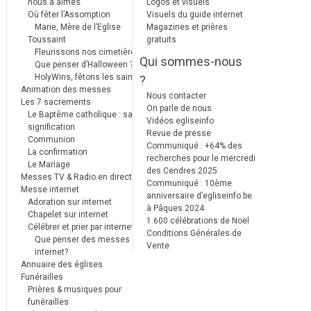
nous a aimés.
Logos et visuels
Où fêter l’Assomption
Visuels du guide internet
Marie, Mère de l’Eglise
Magazines et prières
Toussaint
gratuits
Fleurissons nos cimetières
Qui sommes-nous
Que penser d’Halloween ?
HolyWins, fêtons les saints !
?
Animation des messes
Nous contacter
Les 7 sacrements
On parle de nous
Le Baptême catholique : sa
Vidéos egliseinfo
signification
Revue de presse
Communion
Communiqué : +64% des
La confirmation
recherches pour le mercredi
Le Mariage
des Cendres 2025
Messes TV & Radio en direct
Communiqué : 10ème
Messe internet
anniversaire d’egliseinfo.be
Adoration sur internet
à Pâques 2024
Chapelet sur internet
1.600 célébrations de Noël
Célébrer et prier par internet
Conditions Générales de
Que penser des messes
Vente
internet?
Annuaire des églises
Funérailles
Prières & musiques pour
funérailles