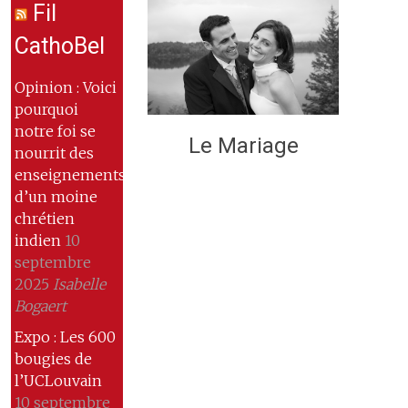
Fil
CathoBel
Opinion : Voici
pourquoi
notre foi se
Le Mariage
nourrit des
enseignements
d’un moine
chrétien
indien
10
septembre
2025
Isabelle
Bogaert
Expo : Les 600
bougies de
l’UCLouvain
10 septembre