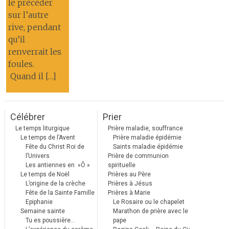
le précéder
sur l’autre
rive, pendant
qu’il
renverrait les
foules.
Quand il […]
Célébrer
Prier
Le temps liturgique
Prière maladie, souffrance
Le temps de l’Avent
Prière maladie épidémie
Fête du Christ Roi de
Saints maladie épidémie
l’Univers
Prière de communion
Les antiennes en »Ô »
spirituelle
Le temps de Noël
Prières au Père
L’origine de la crèche
Prières à Jésus
Fête de la Sainte Famille
Prières à Marie
Epiphanie
Le Rosaire ou le chapelet
Semaine sainte
Marathon de prière avec le
Tu es poussière…
pape