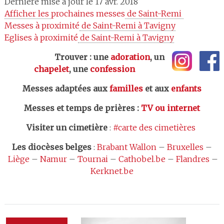
Dernière mise à jour le 17 avr. 2018
Afficher les 
prochaines messes
 de Saint-Remi 
Messes à proximité
 de Saint-Remi à Tavigny
Eglises à proximité
 de Saint-Remi à Tavigny
Trouver : une
adoration
, un
chapelet
, une
confession
Messes adaptées aux
familles
et aux
enfants
Messes et temps de prières
:
TV ou internet
Visiter un cimetière
:
#carte des cimetières
Les
diocèses belges
:
Brabant Wallon
–
Bruxelles
–
Liège
–
Namur
–
Tournai
–
Cathobel.be
–
Flandres
–
Kerknet.be