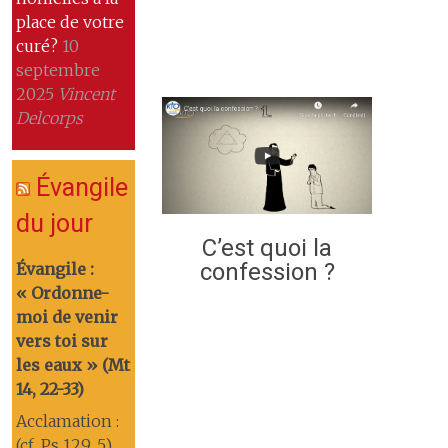
place de votre
curé?
10
septembre
2025
Vincent
Delcorps
Évangile
du jour
C’est quoi la
confession ?
Évangile :
« Ordonne-
moi de venir
vers toi sur
les eaux » (Mt
14, 22-33)
Acclamation :
(cf. Ps 129, 5)