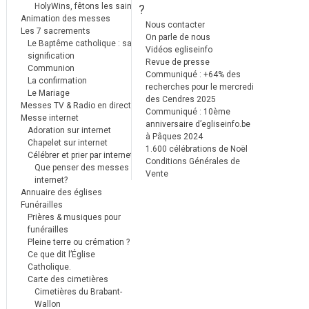
HolyWins, fêtons les saints !
?
Animation des messes
Nous contacter
Les 7 sacrements
On parle de nous
Le Baptême catholique : sa
Vidéos egliseinfo
signification
Revue de presse
Communion
Communiqué : +64% des
La confirmation
recherches pour le mercredi
Le Mariage
des Cendres 2025
Messes TV & Radio en direct
Communiqué : 10ème
Messe internet
anniversaire d’egliseinfo.be
Adoration sur internet
à Pâques 2024
Chapelet sur internet
1.600 célébrations de Noël
Célébrer et prier par internet
Conditions Générales de
Que penser des messes
Vente
internet?
Annuaire des églises
Funérailles
Prières & musiques pour
funérailles
Pleine terre ou crémation ?
Ce que dit l’Église
Catholique.
Carte des cimetières
Cimetières du Brabant-
Wallon