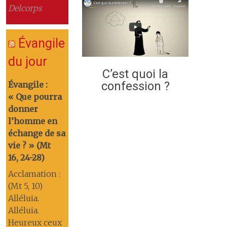
Delcorps
Évangile
du jour
C’est quoi la
confession ?
Évangile :
« Que pourra
donner
l’homme en
échange de sa
vie ? » (Mt
16, 24-28)
Acclamation :
(Mt 5, 10)
Alléluia.
Alléluia.
Heureux ceux