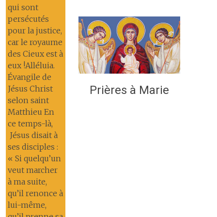
qui sont
persécutés
pour la justice,
car le royaume
des Cieux est à
eux !Alléluia.
Évangile de
Prières à Marie
Jésus Christ
selon saint
Matthieu En
ce temps-là,
Jésus disait à
ses disciples :
« Si quelqu’un
veut marcher
à ma suite,
qu’il renonce à
lui-même,
qu’il prenne sa