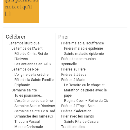
croix et qu’il
[…]
Célébrer
Prier
Le temps liturgique
Prière maladie, souffrance
Le temps de l’Avent
Prière maladie épidémie
Fête du Christ Roi de
Saints maladie épidémie
l’Univers
Prière de communion
Les antiennes en »Ô »
spirituelle
Le temps de Noël
Prières au Père
L’origine de la crèche
Prières à Jésus
Fête de la Sainte Famille
Prières à Marie
Epiphanie
Le Rosaire ou le chapelet
Semaine sainte
Marathon de prière avec le
Tu es poussière…
pape
L’expérience du carême
Regina Coeli – Reine du Ciel
Semaine Sainte Diocèses
Prières à l’Esprit Saint
Semaine sainte TV & Radio
Prières d’Adoration
Dimanche des rameaux
Prier avec les saints
Triduum Pascal
Sainte Rita de Cascia
Messe Chrismale
Traditionnelles