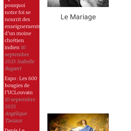
pourquoi
notre foi se
Le Mariage
nourrit des
enseignements
d’un moine
chrétien
indien
10
septembre
2025
Isabelle
Bogaert
Expo : Les 600
bougies de
l’UCLouvain
10 septembre
2025
Angélique
Tasiaux
Denis Le