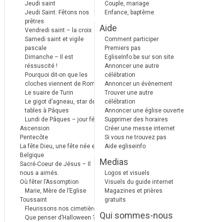
Jeudi saint
Couple, mariage
Jeudi Saint: Fêtons nos
Enfance, baptême
prêtres
Aide
Vendredi saint – la croix
Samedi saint et vigile
Comment participer
pascale
Premiers pas
Dimanche – Il est
EgliseInfo.be sur son site
réssuscité !
Annoncer une autre
Pourquoi dit-on que les
célébration
cloches viennent de Rome ?
Annoncer un évènement
Le suaire de Turin
Trouver une autre
Le gigot d’agneau, star des
célébration
tables à Pâques
Annoncer une église ouverte
Lundi de Pâques – jour férié
Supprimer des horaires
Ascension
Créer une messe internet
Pentecôte
Si vous ne trouvez pas
La fête Dieu, une fête née en
Aide egliseinfo
Belgique
Medias
Sacré-Coeur de Jésus – Il
nous a aimés.
Logos et visuels
Où fêter l’Assomption
Visuels du guide internet
Marie, Mère de l’Eglise
Magazines et prières
Toussaint
gratuits
Fleurissons nos cimetières
Qui sommes-nous
Que penser d’Halloween ?