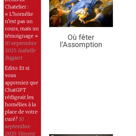
Chatelier :
« L’homélie
n’est pas un
cours, mais un
témoignage »
Où fêter
10 septembre
l’Assomption
2025
Isabelle
Bogaert
Edito: Et si
vous
appreniez que
ChatGPT
rédigeait les
homélies à la
place de votre
curé?
10
septembre
2025
Vincent