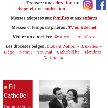
Trouver : une
adoration
, un
chapelet
, une
confession
Messes adaptées aux
familles
et aux
enfants
Messes et temps de prières
:
TV ou internet
Visiter un cimetière
:
#carte des cimetières
Les
diocèses belges
:
Brabant Wallon
–
Bruxelles
–
Liège
–
Namur
–
Tournai
–
Cathobel.be
–
Flandres
–
Kerknet.be
Fil
CathoBel
Opinion : Voici