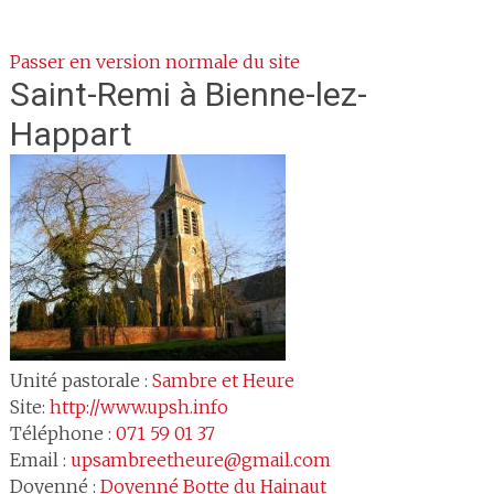
Passer en version normale du site
Saint-Remi
à Bienne-lez-
Happart
Unité pastorale :
Sambre et Heure
Site:
http://www.upsh.info
Téléphone :
071 59 01 37
Email :
upsambreetheure@gmail.com
Doyenné :
Doyenné 
Botte du Hainaut