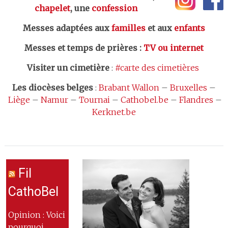
chapelet
, une
confession
Messes adaptées aux
familles
et aux
enfants
Messes et temps de prières
:
TV ou internet
Visiter un cimetière
:
#carte des cimetières
Les
diocèses belges
:
Brabant Wallon
–
Bruxelles
–
Liège
–
Namur
–
Tournai
–
Cathobel.be
–
Flandres
–
Kerknet.be
Fil
CathoBel
Opinion : Voici
pourquoi