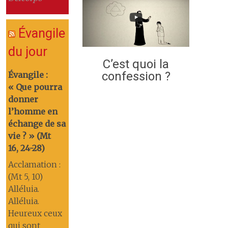
Évangile
du jour
C’est quoi la
confession ?
Évangile :
« Que pourra
donner
l’homme en
échange de sa
vie ? » (Mt
16, 24-28)
Acclamation :
(Mt 5, 10)
Alléluia.
Alléluia.
Heureux ceux
qui sont