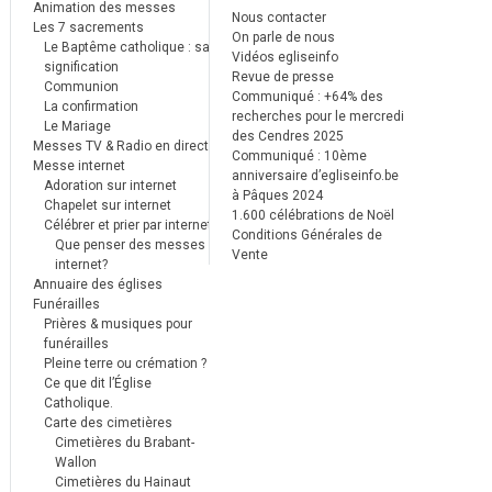
Animation des messes
Nous contacter
Les 7 sacrements
On parle de nous
Le Baptême catholique : sa
Vidéos egliseinfo
signification
Revue de presse
Communion
Communiqué : +64% des
La confirmation
recherches pour le mercredi
Le Mariage
des Cendres 2025
Messes TV & Radio en direct
Communiqué : 10ème
Messe internet
anniversaire d’egliseinfo.be
Adoration sur internet
à Pâques 2024
Chapelet sur internet
1.600 célébrations de Noël
Célébrer et prier par internet
Conditions Générales de
Que penser des messes
Vente
internet?
Annuaire des églises
Funérailles
Prières & musiques pour
funérailles
Pleine terre ou crémation ?
Ce que dit l’Église
Catholique.
Carte des cimetières
Cimetières du Brabant-
Wallon
Cimetières du Hainaut