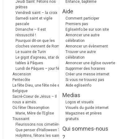
Jeudi Saint: Fêtons nos
Enfance, baptême
prêtres
Aide
Vendredi saint – la croix
Samedi saint et vigile
Comment participer
pascale
Premiers pas
Dimanche – Il est
EgliseInfo.be sur son site
réssuscité !
Annoncer une autre
Pourquoi dit-on que les
célébration
cloches viennent de Rome ?
Annoncer un évènement
Le suaire de Turin
Trouver une autre
Le gigot d’agneau, star des
célébration
tables à Pâques
Annoncer une église ouverte
Lundi de Pâques – jour férié
Supprimer des horaires
Ascension
Créer une messe internet
Pentecôte
Si vous ne trouvez pas
La fête Dieu, une fête née en
Aide egliseinfo
Belgique
Medias
Sacré-Coeur de Jésus – Il
nous a aimés.
Logos et visuels
Où fêter l’Assomption
Visuels du guide internet
Marie, Mère de l’Eglise
Magazines et prières
Toussaint
gratuits
Fleurissons nos cimetières
Qui sommes-nous
Que penser d’Halloween ?
HolyWins, fêtons les saints !
?