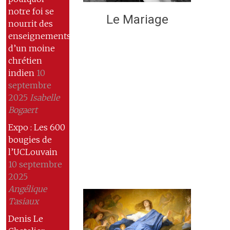
notre foi se
Le Mariage
nourrit des
enseignements
d’un moine
chrétien
indien
10
septembre
2025
Isabelle
Bogaert
Expo : Les 600
bougies de
l’UCLouvain
10 septembre
2025
Angélique
Tasiaux
Denis Le