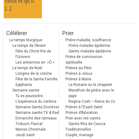
croix et qu’il
[…]
Célébrer
Prier
Le temps liturgique
Prière maladie, souffrance
Le temps de l’Avent
Prière maladie épidémie
Fête du Christ Roi de
Saints maladie épidémie
l’Univers
Prière de communion
Les antiennes en »Ô »
spirituelle
Le temps de Noël
Prières au Père
L’origine de la crèche
Prières à Jésus
Fête de la Sainte Famille
Prières à Marie
Epiphanie
Le Rosaire ou le chapelet
Semaine sainte
Marathon de prière avec le
Tu es poussière…
pape
L’expérience du carême
Regina Coeli – Reine du Ciel
Semaine Sainte Diocèses
Prières à l’Esprit Saint
Semaine sainte TV & Radio
Prières d’Adoration
Dimanche des rameaux
Prier avec les saints
Triduum Pascal
Sainte Rita de Cascia
Messe Chrismale
Traditionnelles
Jeudi saint
Couple, mariage