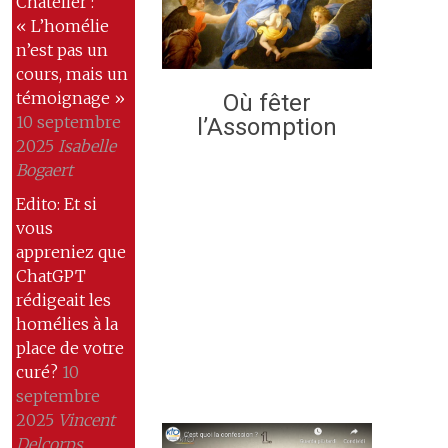
Chatelier :
« L’homélie
n’est pas un
cours, mais un
témoignage »
Où fêter
10 septembre
l’Assomption
2025
Isabelle
Bogaert
Edito: Et si
vous
appreniez que
ChatGPT
rédigeait les
homélies à la
place de votre
curé?
10
septembre
2025
Vincent
Delcorps