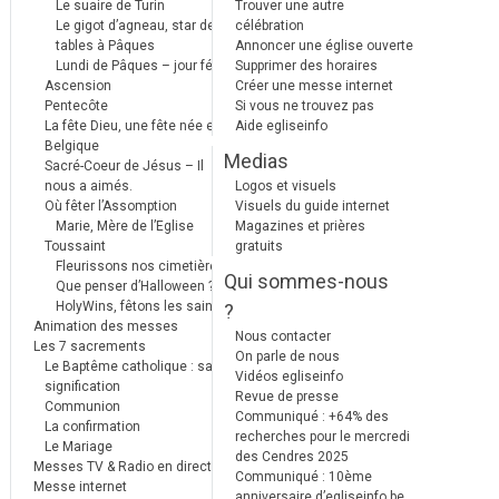
Le suaire de Turin
Trouver une autre
Le gigot d’agneau, star des
célébration
tables à Pâques
Annoncer une église ouverte
Lundi de Pâques – jour férié
Supprimer des horaires
Ascension
Créer une messe internet
Pentecôte
Si vous ne trouvez pas
La fête Dieu, une fête née en
Aide egliseinfo
Belgique
Medias
Sacré-Coeur de Jésus – Il
nous a aimés.
Logos et visuels
Où fêter l’Assomption
Visuels du guide internet
Marie, Mère de l’Eglise
Magazines et prières
Toussaint
gratuits
Fleurissons nos cimetières
Qui sommes-nous
Que penser d’Halloween ?
HolyWins, fêtons les saints !
?
Animation des messes
Nous contacter
Les 7 sacrements
On parle de nous
Le Baptême catholique : sa
Vidéos egliseinfo
signification
Revue de presse
Communion
Communiqué : +64% des
La confirmation
recherches pour le mercredi
Le Mariage
des Cendres 2025
Messes TV & Radio en direct
Communiqué : 10ème
Messe internet
anniversaire d’egliseinfo.be