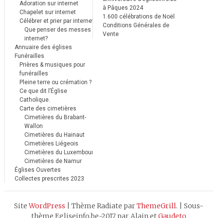
Adoration sur internet
à Pâques 2024
Chapelet sur internet
1.600 célébrations de Noël
Célébrer et prier par internet
Conditions Générales de
Que penser des messes
Vente
internet?
Annuaire des églises
Funérailles
Prières & musiques pour
funérailles
Pleine terre ou crémation ?
Ce que dit l’Église
Catholique.
Carte des cimetières
Cimetières du Brabant-
Wallon
Cimetières du Hainaut
Cimetières Liégeois
Cimetières du Luxembourg
Cimetières de Namur
Églises Ouvertes
Collectes prescrites 2023
Site
WordPress
|
Thème Radiate par
ThemeGrill
.
|
Sous-
thème Egliseinfo.be-2017 par Alain et
Gaudeto