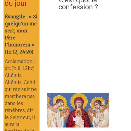
du jour
confession ?
Évangile : « Si
quelqu’un me
sert, mon
Père
l’honorera »
(Jn 12, 24-26)
Acclamation :
(cf. Jn 8, 12bc)
Alléluia.
Alléluia. Celui
qui me suit ne
marchera pas
dans les
ténèbres, dit
le Seigneur, il
aura la