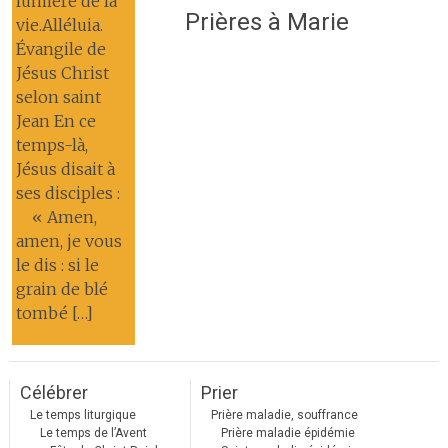
lumière de la
Prières à Marie
vie.Alléluia.
Évangile de
Jésus Christ
selon saint
Jean En ce
temps-là,
Jésus disait à
ses disciples :
« Amen,
amen, je vous
le dis : si le
grain de blé
tombé […]
Célébrer
Prier
Le temps liturgique
Prière maladie, souffrance
Le temps de l’Avent
Prière maladie épidémie