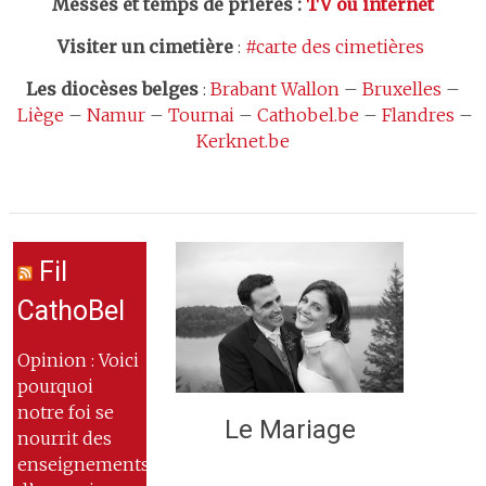
Messes et temps de prières
:
TV ou internet
Visiter un cimetière
:
#carte des cimetières
Les
diocèses belges
:
Brabant Wallon
–
Bruxelles
–
Liège
–
Namur
–
Tournai
–
Cathobel.be
–
Flandres
–
Kerknet.be
Fil
CathoBel
Opinion : Voici
pourquoi
notre foi se
Le Mariage
nourrit des
enseignements