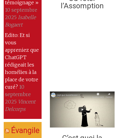
témoignage »
l’Assomption
10 septembre
2025
Isabelle
Bogaert
Edito: Et si
vous
appreniez que
ChatGPT
rédigeait les
homélies à la
place de votre
curé?
10
septembre
2025
Vincent
Delcorps
Évangile
C’est quoi la