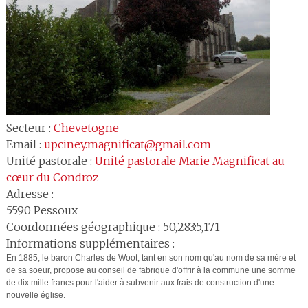
Secteur :
Chevetogne
Email :
upciney.magnificat@gmail.com
Unité pastorale :
Unité pastorale 
Marie Magnificat au
cœur du Condroz
Adresse :
5590
Pessoux
Coordonnées géographique : 50,283:5,171
Informations supplémentaires :
En 1885, le baron Charles de Woot, tant en son nom qu'au nom de sa mère et
de sa soeur, propose au conseil de fabrique d'offrir à la commune une somme
de dix mille francs pour l'aider à subvenir aux frais de construction d'une
nouvelle église.