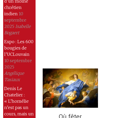
d’un moine
chrétien
indien
10
septembre
2025
Isabelle
Bogaert
Expo : Les 600
bougies de
l’UCLouvain
10 septembre
2025
Angélique
Tasiaux
Denis Le
Chatelier :
« L’homélie
n’est pas un
cours, mais un
Où fêter