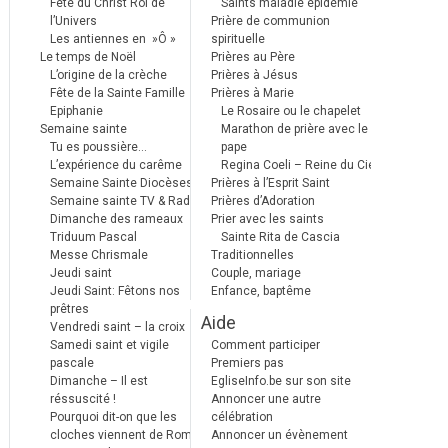
Fête du Christ Roi de
Saints maladie épidémie
l’Univers
Prière de communion
Les antiennes en »Ô »
spirituelle
Le temps de Noël
Prières au Père
L’origine de la crèche
Prières à Jésus
Fête de la Sainte Famille
Prières à Marie
Epiphanie
Le Rosaire ou le chapelet
Semaine sainte
Marathon de prière avec le
Tu es poussière…
pape
L’expérience du carême
Regina Coeli – Reine du Ciel
Semaine Sainte Diocèses
Prières à l’Esprit Saint
Semaine sainte TV & Radio
Prières d’Adoration
Dimanche des rameaux
Prier avec les saints
Triduum Pascal
Sainte Rita de Cascia
Messe Chrismale
Traditionnelles
Jeudi saint
Couple, mariage
Jeudi Saint: Fêtons nos
Enfance, baptême
prêtres
Aide
Vendredi saint – la croix
Samedi saint et vigile
Comment participer
pascale
Premiers pas
Dimanche – Il est
EgliseInfo.be sur son site
réssuscité !
Annoncer une autre
Pourquoi dit-on que les
célébration
cloches viennent de Rome ?
Annoncer un évènement