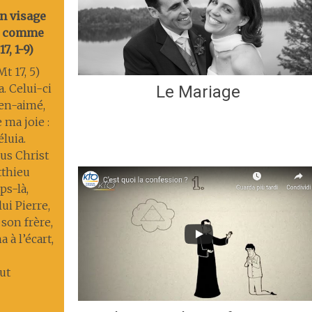
on visage
nt comme
7, 1-9)
t 17, 5)
a. Celui-ci
Le Mariage
ien-aimé,
 ma joie :
éluia.
us Christ
tthieu
s-là,
lui Pierre,
 son frère,
 à l’écart,
ut