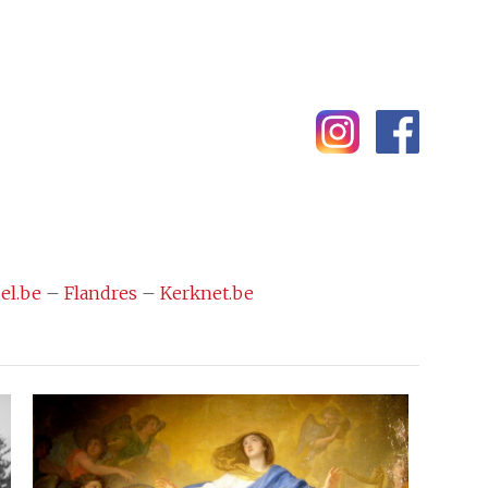
el.be
–
Flandres
–
Kerknet.be