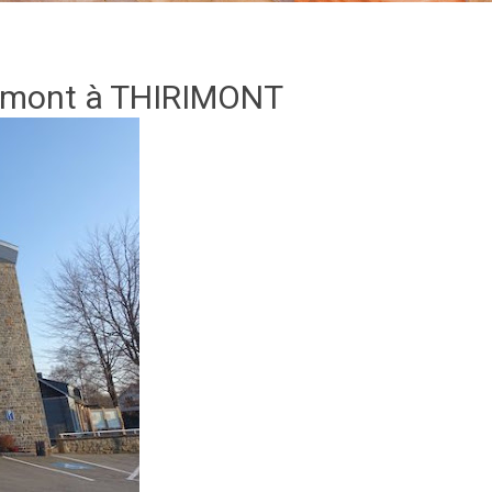
imont
à THIRIMONT