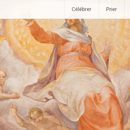
Aller
Célébrer
Prier
au
contenu
principal