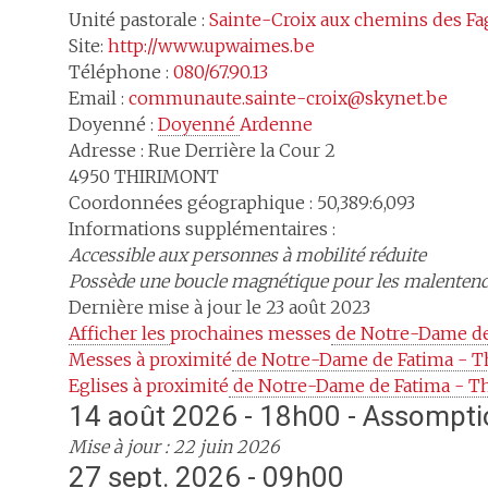
Unité pastorale :
Sainte-Croix aux chemins des F
Site:
http://www.upwaimes.be
Téléphone :
080/67.90.13
Email :
communaute.sainte-croix@skynet.be
Doyenné :
Doyenné 
Ardenne
Adresse :
Rue Derrière la Cour 2
4950
THIRIMONT
Coordonnées géographique : 50,389:6,093
Informations supplémentaires :
Accessible aux personnes à mobilité réduite
Possède une boucle magnétique pour les malenten
Dernière mise à jour le 23 août 2023
Afficher les 
prochaines messes
 de Notre-Dame de
Messes à proximité
 de Notre-Dame de Fatima - 
Eglises à proximité
 de Notre-Dame de Fatima - 
14 août 2026 - 18h00 - Assompt
Mise à jour : 22 juin 2026
27 sept. 2026 - 09h00