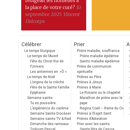
rédigeait les homélies à
la place de votre curé?
10
septembre 2025
Vincent
Delcorps
Célébrer
Prier
A
Le temps liturgique
Prière maladie, souffrance
Le temps de l’Avent
Prière maladie épidémie
Fête du Christ Roi de
Saints maladie épidémie
l’Univers
Prière de communion
Les antiennes en »Ô »
spirituelle
Le temps de Noël
Prières au Père
L’origine de la crèche
Prières à Jésus
Fête de la Sainte Famille
Prières à Marie
Epiphanie
Le Rosaire ou le chapelet
Semaine sainte
Marathon de prière avec le
Tu es poussière…
pape
L’expérience du carême
Regina Coeli – Reine du Ciel
Semaine Sainte Diocèses
Prières à l’Esprit Saint
Semaine sainte TV & Radio
Prières d’Adoration
Dimanche des rameaux
Prier avec les saints
Triduum Pascal
Sainte Rita de Cascia