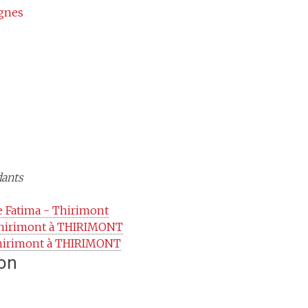
agnes
dants
 Fatima - Thirimont
Thirimont à THIRIMONT
Thirimont à THIRIMONT
ion