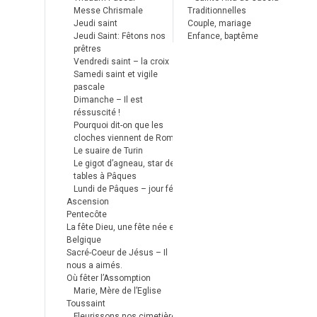
Messe Chrismale
Traditionnelles
Jeudi saint
Couple, mariage
Jeudi Saint: Fêtons nos
Enfance, baptême
prêtres
Vendredi saint – la croix
Samedi saint et vigile
pascale
Dimanche – Il est
réssuscité !
Pourquoi dit-on que les
cloches viennent de Rome ?
Le suaire de Turin
Le gigot d’agneau, star des
tables à Pâques
Lundi de Pâques – jour férié
Ascension
Pentecôte
La fête Dieu, une fête née en
Belgique
Sacré-Coeur de Jésus – Il
nous a aimés.
Où fêter l’Assomption
Marie, Mère de l’Eglise
Toussaint
Fleurissons nos cimetières