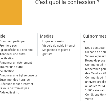
C’est quoi la confession ?
ide
Medias
Qui somme
Comment participer
Logos et visuels
?
Premiers pas
Visuels du guide internet
Nous contacter
EgliseInfo.be sur son site
Magazines et prières
On parle de no
Annoncer une autre
gratuits
Vidéos eglisein
célébration
Revue de press
Annoncer un évènement
Communiqué : 
Trouver une autre
recherches pour
célébration
des Cendres 2
Annoncer une église ouverte
Communiqué :
Supprimer des horaires
anniversaire d’e
Créer une messe internet
à Pâques 2024
Si vous ne trouvez pas
1.600 célébrati
Aide egliseinfo
Conditions Gén
Vente