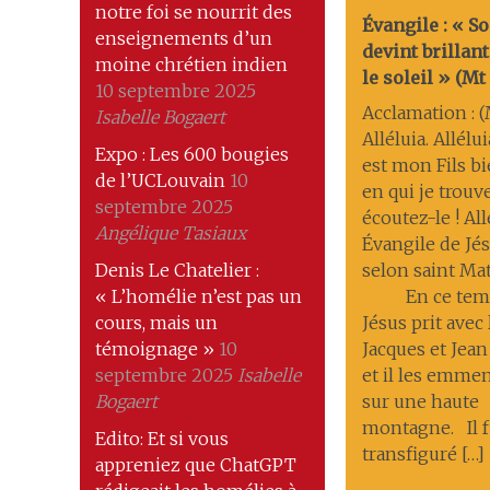
notre foi se nourrit des
Évangile : « S
enseignements d’un
devint brilla
moine chrétien indien
le soleil » (Mt 1
10 septembre 2025
Acclamation : (M
Isabelle Bogaert
Alléluia. Allélui
Expo : Les 600 bougies
est mon Fils b
de l’UCLouvain
10
en qui je trouve
septembre 2025
écoutez-le ! All
Angélique Tasiaux
Évangile de Jés
Denis Le Chatelier :
selon saint Ma
« L’homélie n’est pas un
En ce temp
cours, mais un
Jésus prit avec 
témoignage »
10
Jacques et Jean
septembre 2025
Isabelle
et il les emmena
Bogaert
sur une haute
montagne. Il f
Edito: Et si vous
transfiguré […]
appreniez que ChatGPT