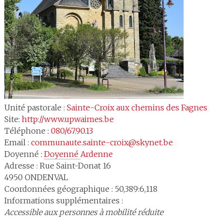
Unité pastorale :
Sainte-Croix aux chemins des Fagnes
Site:
http://www.upwaimes.be
Téléphone :
080/67.90.13
Email :
communaute.sainte-croix@skynet.be
Doyenné :
Doyenné 
Ardenne
Adresse :
Rue Saint-Donat 16
4950
ONDENVAL
Coordonnées géographique : 50,389:6,118
Informations supplémentaires :
Accessible aux personnes à mobilité réduite