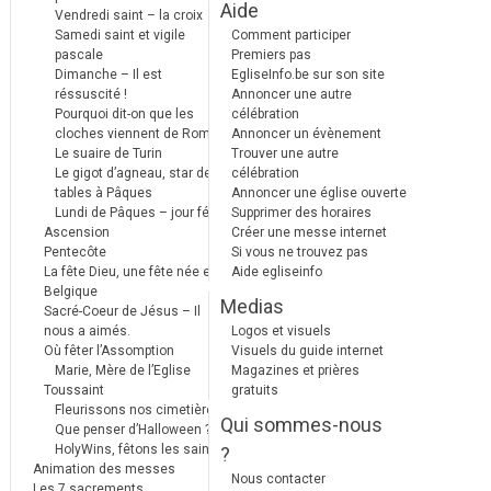
Aide
Vendredi saint – la croix
Samedi saint et vigile
Comment participer
pascale
Premiers pas
Dimanche – Il est
EgliseInfo.be sur son site
réssuscité !
Annoncer une autre
Pourquoi dit-on que les
célébration
cloches viennent de Rome ?
Annoncer un évènement
Le suaire de Turin
Trouver une autre
Le gigot d’agneau, star des
célébration
tables à Pâques
Annoncer une église ouverte
Lundi de Pâques – jour férié
Supprimer des horaires
Ascension
Créer une messe internet
Pentecôte
Si vous ne trouvez pas
La fête Dieu, une fête née en
Aide egliseinfo
Belgique
Medias
Sacré-Coeur de Jésus – Il
nous a aimés.
Logos et visuels
Où fêter l’Assomption
Visuels du guide internet
Marie, Mère de l’Eglise
Magazines et prières
Toussaint
gratuits
Fleurissons nos cimetières
Qui sommes-nous
Que penser d’Halloween ?
HolyWins, fêtons les saints !
?
Animation des messes
Nous contacter
Les 7 sacrements