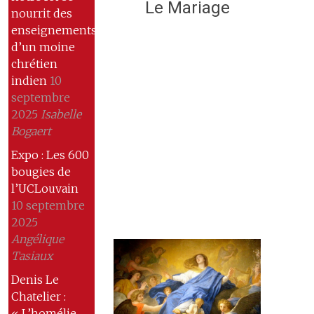
Le Mariage
nourrit des
enseignements
d’un moine
chrétien
indien
10
septembre
2025
Isabelle
Bogaert
Expo : Les 600
bougies de
l’UCLouvain
10 septembre
2025
Angélique
Tasiaux
Denis Le
Chatelier :
« L’homélie