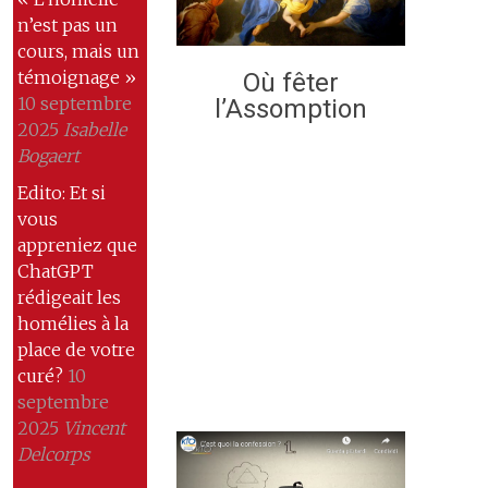
n’est pas un
cours, mais un
témoignage »
Où fêter
10 septembre
l’Assomption
2025
Isabelle
Bogaert
Edito: Et si
vous
appreniez que
ChatGPT
rédigeait les
homélies à la
place de votre
curé?
10
septembre
2025
Vincent
Delcorps