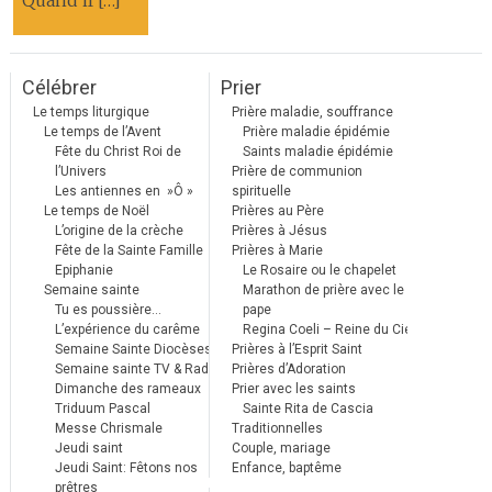
Quand il […]
Célébrer
Prier
Le temps liturgique
Prière maladie, souffrance
Le temps de l’Avent
Prière maladie épidémie
Fête du Christ Roi de
Saints maladie épidémie
l’Univers
Prière de communion
Les antiennes en »Ô »
spirituelle
Le temps de Noël
Prières au Père
L’origine de la crèche
Prières à Jésus
Fête de la Sainte Famille
Prières à Marie
Epiphanie
Le Rosaire ou le chapelet
Semaine sainte
Marathon de prière avec le
Tu es poussière…
pape
L’expérience du carême
Regina Coeli – Reine du Ciel
Semaine Sainte Diocèses
Prières à l’Esprit Saint
Semaine sainte TV & Radio
Prières d’Adoration
Dimanche des rameaux
Prier avec les saints
Triduum Pascal
Sainte Rita de Cascia
Messe Chrismale
Traditionnelles
Jeudi saint
Couple, mariage
Jeudi Saint: Fêtons nos
Enfance, baptême
prêtres