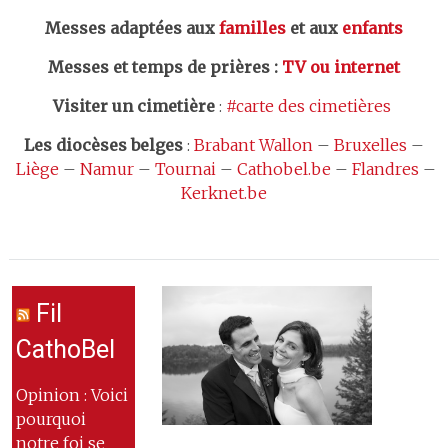
Messes adaptées aux
familles
et aux
enfants
Messes et temps de prières
:
TV ou internet
Visiter un cimetière
:
#carte des cimetières
Les
diocèses belges
:
Brabant Wallon
–
Bruxelles
–
Liège
–
Namur
–
Tournai
–
Cathobel.be
–
Flandres
–
Kerknet.be
Fil
CathoBel
Opinion : Voici
pourquoi
notre foi se