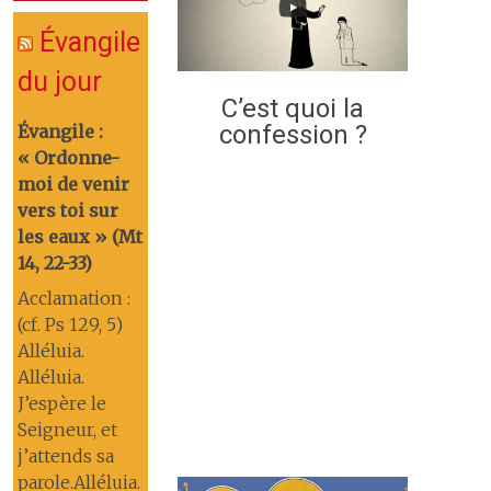
Évangile
du jour
C’est quoi la
confession ?
Évangile :
« Ordonne-
moi de venir
vers toi sur
les eaux » (Mt
14, 22-33)
Acclamation :
(cf. Ps 129, 5)
Alléluia.
Alléluia.
J’espère le
Seigneur, et
j’attends sa
parole.Alléluia.