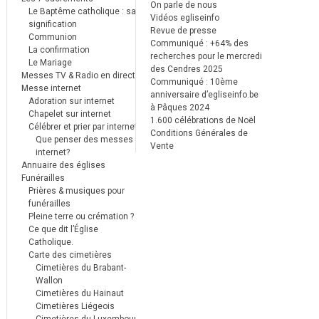
On parle de nous
Le Baptême catholique : sa
Vidéos egliseinfo
signification
Revue de presse
Communion
Communiqué : +64% des
La confirmation
recherches pour le mercredi
Le Mariage
des Cendres 2025
Messes TV & Radio en direct
Communiqué : 10ème
Messe internet
anniversaire d’egliseinfo.be
Adoration sur internet
à Pâques 2024
Chapelet sur internet
1.600 célébrations de Noël
Célébrer et prier par internet
Conditions Générales de
Que penser des messes
Vente
internet?
Annuaire des églises
Funérailles
Prières & musiques pour
funérailles
Pleine terre ou crémation ?
Ce que dit l’Église
Catholique.
Carte des cimetières
Cimetières du Brabant-
Wallon
Cimetières du Hainaut
Cimetières Liégeois