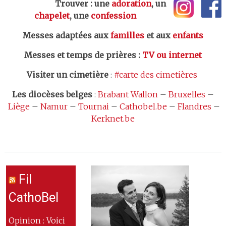
Trouver : une
adoration
, un
chapelet
, une
confession
Messes adaptées aux
familles
et aux
enfants
Messes et temps de prières
:
TV ou internet
Visiter un cimetière
:
#carte des cimetières
Les
diocèses belges
:
Brabant Wallon
–
Bruxelles
–
Liège
–
Namur
–
Tournai
–
Cathobel.be
–
Flandres
–
Kerknet.be
Fil
CathoBel
Opinion : Voici