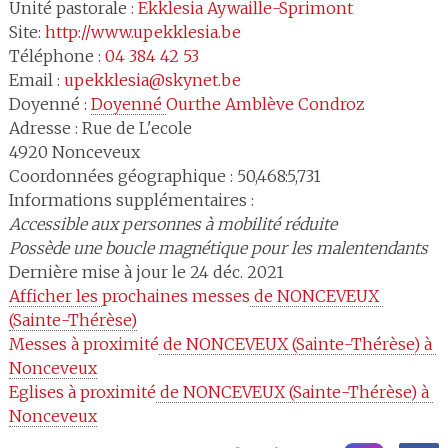
Unité pastorale :
Ekklesia Aywaille-Sprimont
Site:
http://www.upekklesia.be
Téléphone :
04 384 42 53
Email :
upekklesia@skynet.be
Doyenné :
Doyenné 
Ourthe Amblève Condroz
Adresse :
Rue de L'ecole
4920
Nonceveux
Coordonnées géographique : 50,468:5,731
Informations supplémentaires :
Accessible aux personnes à mobilité réduite
Possède une boucle magnétique pour les malentendants
Dernière mise à jour le 24 déc. 2021
Afficher les 
prochaines messes
 de NONCEVEUX 
(Sainte-Thérèse)
Messes à proximité
 de NONCEVEUX (Sainte-Thérèse) à 
Nonceveux
Eglises à proximité
 de NONCEVEUX (Sainte-Thérèse) à 
Nonceveux