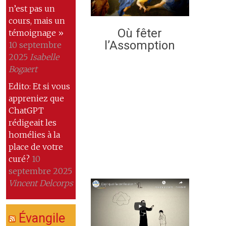
n’est pas un
cours, mais un
Où fêter
témoignage »
l’Assomption
10 septembre
2025
Isabelle
Bogaert
Edito: Et si vous
appreniez que
ChatGPT
rédigeait les
homélies à la
place de votre
curé?
10
septembre 2025
Vincent Delcorps
Évangile