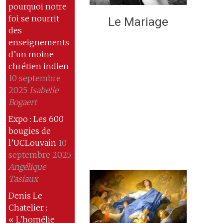
pourquoi notre
foi se nourrit
Le Mariage
des
enseignements
d’un moine
chrétien indien
10 septembre
2025
Isabelle
Bogaert
Expo : Les 600
bougies de
l’UCLouvain
10
septembre 2025
Angélique
Tasiaux
Denis Le
Chatelier :
« L’homélie