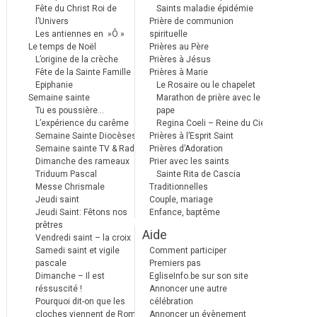
Fête du Christ Roi de
Saints maladie épidémie
l’Univers
Prière de communion
Les antiennes en »Ô »
spirituelle
Le temps de Noël
Prières au Père
L’origine de la crèche
Prières à Jésus
Fête de la Sainte Famille
Prières à Marie
Epiphanie
Le Rosaire ou le chapelet
Semaine sainte
Marathon de prière avec le
Tu es poussière…
pape
L’expérience du carême
Regina Coeli – Reine du Ciel
Semaine Sainte Diocèses
Prières à l’Esprit Saint
Semaine sainte TV & Radio
Prières d’Adoration
Dimanche des rameaux
Prier avec les saints
Triduum Pascal
Sainte Rita de Cascia
Messe Chrismale
Traditionnelles
Jeudi saint
Couple, mariage
Jeudi Saint: Fêtons nos
Enfance, baptême
prêtres
Aide
Vendredi saint – la croix
Samedi saint et vigile
Comment participer
pascale
Premiers pas
Dimanche – Il est
EgliseInfo.be sur son site
réssuscité !
Annoncer une autre
Pourquoi dit-on que les
célébration
cloches viennent de Rome ?
Annoncer un évènement