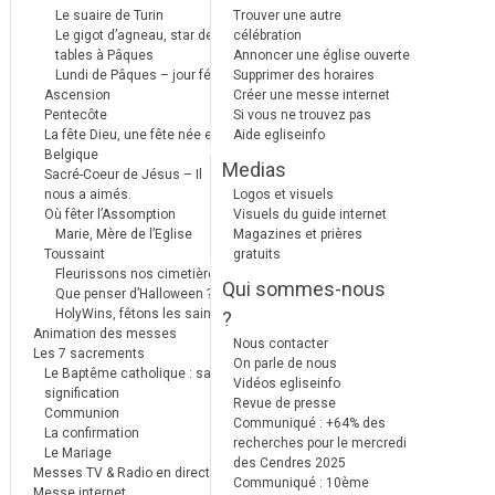
Le suaire de Turin
Trouver une autre
Le gigot d’agneau, star des
célébration
tables à Pâques
Annoncer une église ouverte
Lundi de Pâques – jour férié
Supprimer des horaires
Ascension
Créer une messe internet
Pentecôte
Si vous ne trouvez pas
La fête Dieu, une fête née en
Aide egliseinfo
Belgique
Medias
Sacré-Coeur de Jésus – Il
nous a aimés.
Logos et visuels
Où fêter l’Assomption
Visuels du guide internet
Marie, Mère de l’Eglise
Magazines et prières
Toussaint
gratuits
Fleurissons nos cimetières
Qui sommes-nous
Que penser d’Halloween ?
HolyWins, fêtons les saints !
?
Animation des messes
Nous contacter
Les 7 sacrements
On parle de nous
Le Baptême catholique : sa
Vidéos egliseinfo
signification
Revue de presse
Communion
Communiqué : +64% des
La confirmation
recherches pour le mercredi
Le Mariage
des Cendres 2025
Messes TV & Radio en direct
Communiqué : 10ème
Messe internet