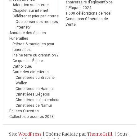
anniversaire d’egliseinfo.be
Adoration sur internet
à Pâques 2024
Chapelet sur internet
1.600 célébrations de Noël
Célébrer et prier par internet
Conditions Générales de
Que penser des messes
Vente
internet?
Annuaire des églises
Funérailles
Prières & musiques pour
funérailles
Pleine terre ou crémation ?
Ce que dit l’Église
Catholique.
Carte des cimetières
Cimetières du Brabant-
Wallon
Cimetières du Hainaut
Cimetières Liégeois
Cimetières du Luxembourg
Cimetières de Namur
Églises Ouvertes
Collectes prescrites 2023
Site
WordPress
|
Thème Radiate par
ThemeGrill
.
|
Sous-