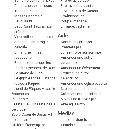
Semaine sainte TV & Radio
Prières d’Adoration
Dimanche des rameaux
Prier avec les saints
Triduum Pascal
Sainte Rita de Cascia
Messe Chrismale
Traditionnelles
Jeudi saint
Couple, mariage
Jeudi Saint: Fêtons nos
Enfance, baptême
prêtres
Aide
Vendredi saint – la croix
Samedi saint et vigile
Comment participer
pascale
Premiers pas
Dimanche – Il est
EgliseInfo.be sur son site
réssuscité !
Annoncer une autre
Pourquoi dit-on que les
célébration
cloches viennent de Rome ?
Annoncer un évènement
Le suaire de Turin
Trouver une autre
Le gigot d’agneau, star des
célébration
tables à Pâques
Annoncer une église ouverte
Lundi de Pâques – jour férié
Supprimer des horaires
Ascension
Créer une messe internet
Pentecôte
Si vous ne trouvez pas
La fête Dieu, une fête née en
Aide egliseinfo
Belgique
Medias
Sacré-Coeur de Jésus – Il
nous a aimés.
Logos et visuels
Où fêter l’Assomption
Visuels du guide internet