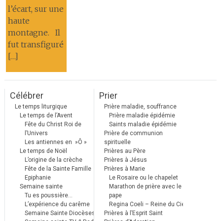
l’écart, sur une
haute
montagne. Il
fut transfiguré
[…]
Célébrer
Prier
Le temps liturgique
Prière maladie, souffrance
Le temps de l’Avent
Prière maladie épidémie
Fête du Christ Roi de
Saints maladie épidémie
l’Univers
Prière de communion
Les antiennes en »Ô »
spirituelle
Le temps de Noël
Prières au Père
L’origine de la crèche
Prières à Jésus
Fête de la Sainte Famille
Prières à Marie
Epiphanie
Le Rosaire ou le chapelet
Semaine sainte
Marathon de prière avec le
Tu es poussière…
pape
L’expérience du carême
Regina Coeli – Reine du Ciel
Semaine Sainte Diocèses
Prières à l’Esprit Saint