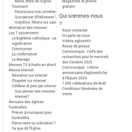
Marie, Mère de l’Eglise
Magazines et prières
Toussaint
gratuits
Fleurissons nos cimetières
Qui sommes-nous
Que penser d’Halloween ?
HolyWins, fêtons les saints !
?
Animation des messes
Nous contacter
Les 7 sacrements
On parle de nous
Le Baptême catholique : sa
Vidéos egliseinfo
signification
Revue de presse
Communion
Communiqué : +64% des
La confirmation
recherches pour le mercredi
Le Mariage
des Cendres 2025
Messes TV & Radio en direct
Communiqué : 10ème
Messe internet
anniversaire d’egliseinfo.be
Adoration sur internet
à Pâques 2024
Chapelet sur internet
1.600 célébrations de Noël
Célébrer et prier par internet
Conditions Générales de
Que penser des messes
Vente
internet?
Annuaire des églises
Funérailles
Prières & musiques pour
funérailles
Pleine terre ou crémation ?
Ce que dit l’Église