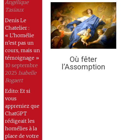
Angélique
Tasiaux
Denis Le
Chatelier :
« L’homélie
n’est pas un
cours, mais un
témoignage »
Où fêter
10 septembre
l’Assomption
2025
Isabelle
Bogaert
Edito: Et si
vous
appreniez que
ChatGPT
rédigeait les
homélies à la
place de votre