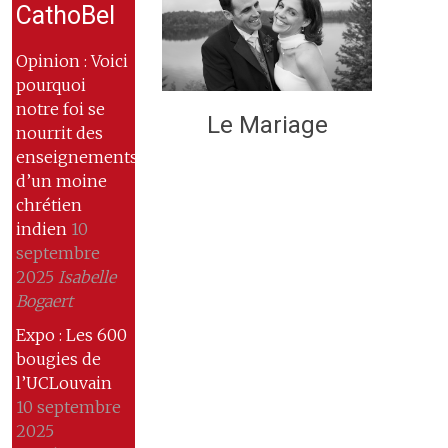
CathoBel
Opinion : Voici
pourquoi
notre foi se
Le Mariage
nourrit des
enseignements
d’un moine
chrétien
indien
10
septembre
2025
Isabelle
Bogaert
Expo : Les 600
bougies de
l’UCLouvain
10 septembre
2025