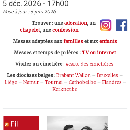
5 déc. 2026 - 17h00
Mise à jour : 5 juin 2026
Trouver : une
adoration
, un
chapelet
, une
confession
Messes adaptées aux
familles
et aux
enfants
Messes et temps de prières
:
TV ou internet
Visiter un cimetière
:
#carte des cimetières
Les
diocèses belges
:
Brabant Wallon
–
Bruxelles
–
Liège
–
Namur
–
Tournai
–
Cathobel.be
–
Flandres
–
Kerknet.be
Fil