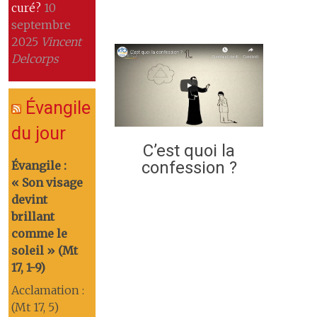
curé?
10
septembre
2025
Vincent
Delcorps
Évangile
du jour
C’est quoi la
confession ?
Évangile :
« Son visage
devint
brillant
comme le
soleil » (Mt
17, 1-9)
Acclamation :
(Mt 17, 5)