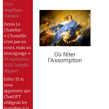
2025
Angélique
Tasiaux
Denis Le
Chatelier :
« L’homélie
n’est pas un
cours, mais un
témoignage »
Où fêter
10 septembre
l’Assomption
2025
Isabelle
Bogaert
Edito: Et si
vous
appreniez que
ChatGPT
rédigeait les
homélies à la