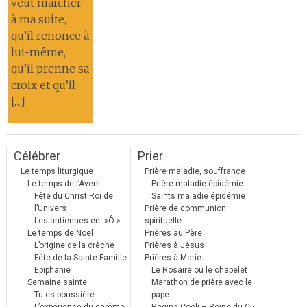
veut marcher
à ma suite,
qu’il renonce à
lui-même,
qu’il prenne sa
croix et qu’il
[…]
Célébrer
Prier
Le temps liturgique
Prière maladie, souffrance
Le temps de l’Avent
Prière maladie épidémie
Fête du Christ Roi de
Saints maladie épidémie
l’Univers
Prière de communion
Les antiennes en »Ô »
spirituelle
Le temps de Noël
Prières au Père
L’origine de la crèche
Prières à Jésus
Fête de la Sainte Famille
Prières à Marie
Epiphanie
Le Rosaire ou le chapelet
Semaine sainte
Marathon de prière avec le
Tu es poussière…
pape