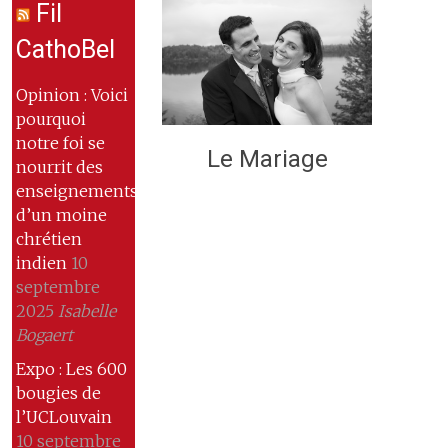
Fil
CathoBel
Opinion : Voici
pourquoi
notre foi se
Le Mariage
nourrit des
enseignements
d’un moine
chrétien
indien
10
septembre
2025
Isabelle
Bogaert
Expo : Les 600
bougies de
l’UCLouvain
10 septembre