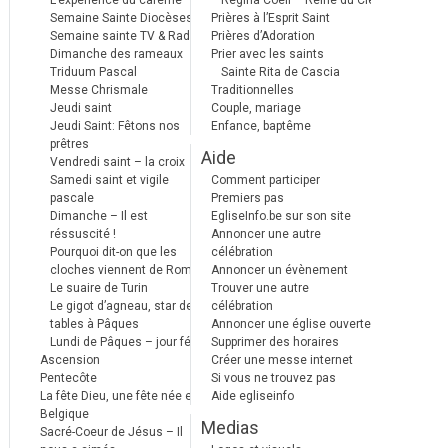
L’expérience du carême
Regina Coeli – Reine du Ciel
Semaine Sainte Diocèses
Prières à l’Esprit Saint
Semaine sainte TV & Radio
Prières d’Adoration
Dimanche des rameaux
Prier avec les saints
Triduum Pascal
Sainte Rita de Cascia
Messe Chrismale
Traditionnelles
Jeudi saint
Couple, mariage
Jeudi Saint: Fêtons nos
Enfance, baptême
prêtres
Aide
Vendredi saint – la croix
Samedi saint et vigile
Comment participer
pascale
Premiers pas
Dimanche – Il est
EgliseInfo.be sur son site
réssuscité !
Annoncer une autre
Pourquoi dit-on que les
célébration
cloches viennent de Rome ?
Annoncer un évènement
Le suaire de Turin
Trouver une autre
Le gigot d’agneau, star des
célébration
tables à Pâques
Annoncer une église ouverte
Lundi de Pâques – jour férié
Supprimer des horaires
Ascension
Créer une messe internet
Pentecôte
Si vous ne trouvez pas
La fête Dieu, une fête née en
Aide egliseinfo
Belgique
Medias
Sacré-Coeur de Jésus – Il