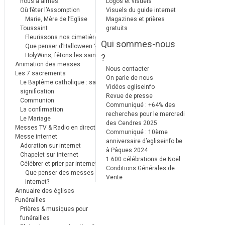
nous a aimés.
Logos et visuels
Où fêter l’Assomption
Visuels du guide internet
Marie, Mère de l’Eglise
Magazines et prières
Toussaint
gratuits
Fleurissons nos cimetières
Qui sommes-nous
Que penser d’Halloween ?
HolyWins, fêtons les saints !
?
Animation des messes
Nous contacter
Les 7 sacrements
On parle de nous
Le Baptême catholique : sa
Vidéos egliseinfo
signification
Revue de presse
Communion
Communiqué : +64% des
La confirmation
recherches pour le mercredi
Le Mariage
des Cendres 2025
Messes TV & Radio en direct
Communiqué : 10ème
Messe internet
anniversaire d’egliseinfo.be
Adoration sur internet
à Pâques 2024
Chapelet sur internet
1.600 célébrations de Noël
Célébrer et prier par internet
Conditions Générales de
Que penser des messes
Vente
internet?
Annuaire des églises
Funérailles
Prières & musiques pour
funérailles