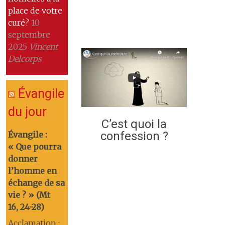
place de votre
curé?
10
septembre
2025
Vincent
Delcorps
Évangile
du jour
C’est quoi la
confession ?
Évangile :
« Que pourra
donner
l’homme en
échange de sa
vie ? » (Mt
16, 24-28)
Acclamation :