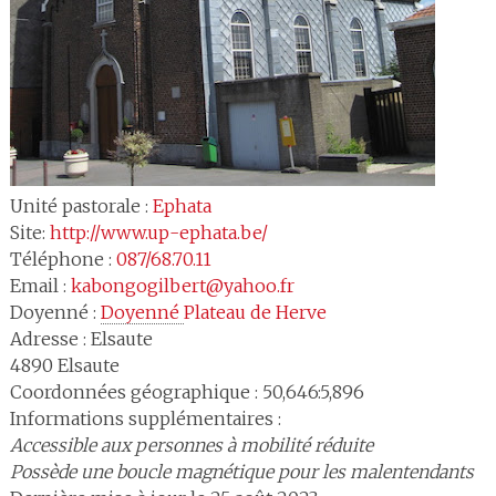
Unité pastorale :
Ephata
Site:
http://www.up-ephata.be/
Téléphone :
087/68.70.11
Email :
kabongogilbert@yahoo.fr
Doyenné :
Doyenné 
Plateau de Herve
Adresse :
Elsaute
4890
Elsaute
Coordonnées géographique : 50,646:5,896
Informations supplémentaires :
Accessible aux personnes à mobilité réduite
Possède une boucle magnétique pour les malentendants