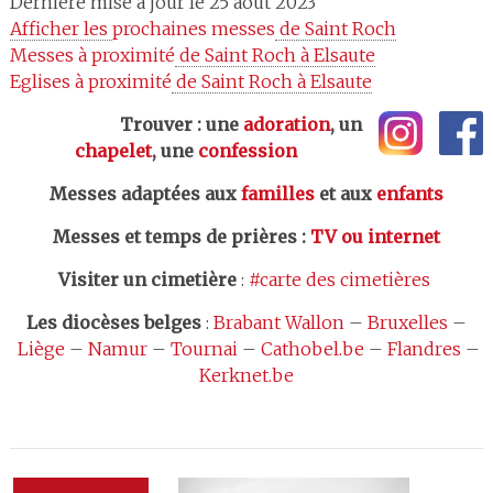
Dernière mise à jour le 25 août 2023
Afficher les 
prochaines messes
 de Saint Roch
Messes à proximité
 de Saint Roch à Elsaute
Eglises à proximité
 de Saint Roch à Elsaute
Trouver : une
adoration
, un
chapelet
, une
confession
Messes adaptées aux
familles
et aux
enfants
Messes et temps de prières
:
TV ou internet
Visiter un cimetière
:
#carte des cimetières
Les
diocèses belges
:
Brabant Wallon
–
Bruxelles
–
Liège
–
Namur
–
Tournai
–
Cathobel.be
–
Flandres
–
Kerknet.be