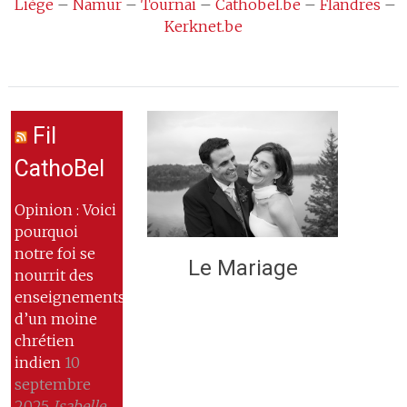
Liège
–
Namur
–
Tournai
–
Cathobel.be
–
Flandres
–
Kerknet.be
Fil
CathoBel
Opinion : Voici
pourquoi
notre foi se
Le Mariage
nourrit des
enseignements
d’un moine
chrétien
indien
10
septembre
2025
Isabelle