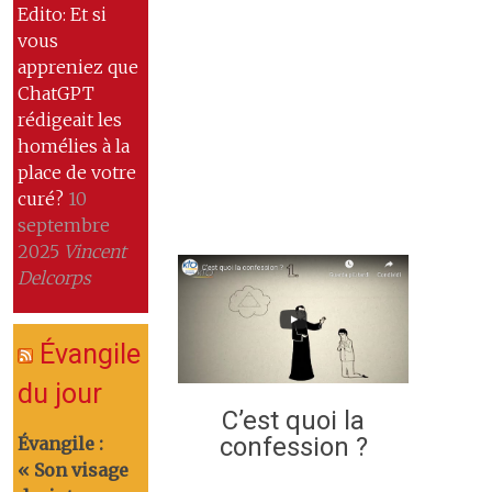
Edito: Et si
vous
appreniez que
ChatGPT
rédigeait les
homélies à la
place de votre
curé?
10
septembre
2025
Vincent
Delcorps
Évangile
du jour
C’est quoi la
confession ?
Évangile :
« Son visage