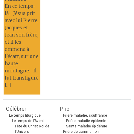
En ce temps-
là, Jésus prit
avec lui Pierre,
Jacques et
Jean son frère,
et il les
emmena à
l’écart, sur une
haute
montagne. Il
fut transfiguré
[…]
Célébrer
Prier
Le temps liturgique
Prière maladie, souffrance
Le temps de l’Avent
Prière maladie épidémie
Fête du Christ Roi de
Saints maladie épidémie
l’Univers
Prière de communion