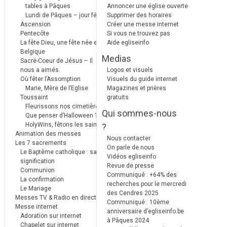
tables à Pâques
Annoncer une église ouverte
Lundi de Pâques – jour férié
Supprimer des horaires
Ascension
Créer une messe internet
Pentecôte
Si vous ne trouvez pas
La fête Dieu, une fête née en
Aide egliseinfo
Belgique
Medias
Sacré-Coeur de Jésus – Il
nous a aimés.
Logos et visuels
Où fêter l’Assomption
Visuels du guide internet
Marie, Mère de l’Eglise
Magazines et prières
Toussaint
gratuits
Fleurissons nos cimetières
Qui sommes-nous
Que penser d’Halloween ?
HolyWins, fêtons les saints !
?
Animation des messes
Nous contacter
Les 7 sacrements
On parle de nous
Le Baptême catholique : sa
Vidéos egliseinfo
signification
Revue de presse
Communion
Communiqué : +64% des
La confirmation
recherches pour le mercredi
Le Mariage
des Cendres 2025
Messes TV & Radio en direct
Communiqué : 10ème
Messe internet
anniversaire d’egliseinfo.be
Adoration sur internet
à Pâques 2024
Chapelet sur internet