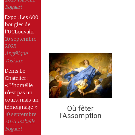
Bogaert
Expo : Les 600
bougies de
l’UCLouvain
10 septembre
2025
Angélique
Tasiaux
Denis Le
Chatelier :
« L’homélie
n’est pas un
cours, mais un
témoignage »
Où fêter
10 septembre
l’Assomption
2025
Isabelle
Bogaert