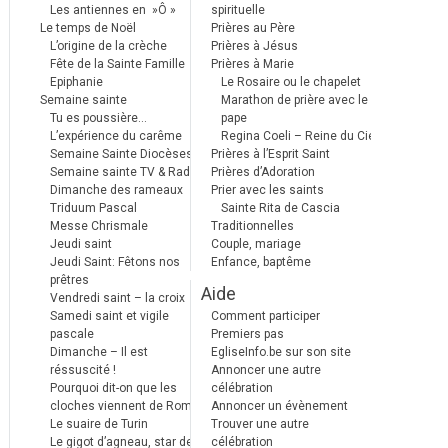
Les antiennes en »Ô »
spirituelle
Le temps de Noël
Prières au Père
L’origine de la crèche
Prières à Jésus
Fête de la Sainte Famille
Prières à Marie
Epiphanie
Le Rosaire ou le chapelet
Semaine sainte
Marathon de prière avec le
Tu es poussière…
pape
L’expérience du carême
Regina Coeli – Reine du Ciel
Semaine Sainte Diocèses
Prières à l’Esprit Saint
Semaine sainte TV & Radio
Prières d’Adoration
Dimanche des rameaux
Prier avec les saints
Triduum Pascal
Sainte Rita de Cascia
Messe Chrismale
Traditionnelles
Jeudi saint
Couple, mariage
Jeudi Saint: Fêtons nos
Enfance, baptême
prêtres
Aide
Vendredi saint – la croix
Samedi saint et vigile
Comment participer
pascale
Premiers pas
Dimanche – Il est
EgliseInfo.be sur son site
réssuscité !
Annoncer une autre
Pourquoi dit-on que les
célébration
cloches viennent de Rome ?
Annoncer un évènement
Le suaire de Turin
Trouver une autre
Le gigot d’agneau, star des
célébration