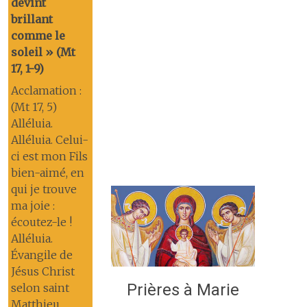
devint
brillant
comme le
soleil » (Mt
17, 1-9)
Acclamation :
(Mt 17, 5)
Alléluia.
Alléluia. Celui-
ci est mon Fils
bien-aimé, en
qui je trouve
ma joie :
écoutez-le !
Alléluia.
Évangile de
Jésus Christ
Prières à Marie
selon saint
Matthieu