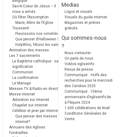
Belgique
Medias
Sacré-Coeur de Jésus – Il
nous a aimés.
Logos et visuels
Où fêter l’Assomption
Visuels du guide internet
Marie, Mère de l’Eglise
Magazines et prières
Toussaint
gratuits
Fleurissons nos cimetières
Qui sommes-nous
Que penser d’Halloween ?
HolyWins, fêtons les saints !
?
Animation des messes
Nous contacter
Les 7 sacrements
On parle de nous
Le Baptême catholique : sa
Vidéos egliseinfo
signification
Revue de presse
Communion
Communiqué : +64% des
La confirmation
recherches pour le mercredi
Le Mariage
des Cendres 2025
Messes TV & Radio en direct
Communiqué : 10ème
Messe internet
anniversaire d’egliseinfo.be
Adoration sur internet
à Pâques 2024
Chapelet sur internet
1.600 célébrations de Noël
Célébrer et prier par internet
Conditions Générales de
Que penser des messes
Vente
internet?
Annuaire des églises
Funérailles