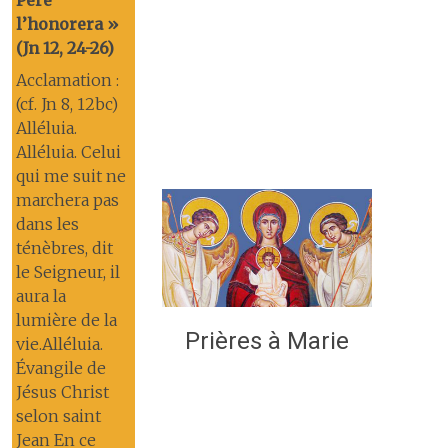
Père
l’honorera »
(Jn 12, 24-26)
Acclamation :
(cf. Jn 8, 12bc)
Alléluia.
Alléluia. Celui
qui me suit ne
marchera pas
dans les
ténèbres, dit
le Seigneur, il
aura la
lumière de la
Prières à Marie
vie.Alléluia.
Évangile de
Jésus Christ
selon saint
Jean En ce