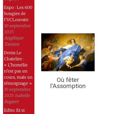
Expo : Les 600
bougies de
l’UCLouvain
10 septembre
2025
Angélique
Tasiaux
Denis Le
Chatelier :
« L’homélie
n’est pas un
cours, mais un
Où fêter
témoignage »
l’Assomption
10 septembre
2025
Isabelle
Bogaert
Edito: Et si