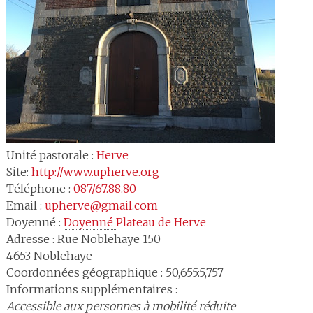
Unité pastorale :
Herve
Site:
http://www.upherve.org
Téléphone :
087/67.88.80
Email :
upherve@gmail.com
Doyenné :
Doyenné 
Plateau de Herve
Adresse :
Rue Noblehaye 150
4653
Noblehaye
Coordonnées géographique : 50,655:5,757
Informations supplémentaires :
Accessible aux personnes à mobilité réduite