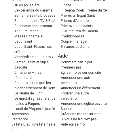
Semaine sainte
Marathon de prière avec le
Tu es poussière…
pape
L’expérience du carême
Regina Coeli – Reine du Ciel
Semaine Sainte Diocèses
Prières à l’Esprit Saint
Semaine sainte TV & Radio
Prières d’Adoration
Dimanche des rameaux
Prier avec les saints
Triduum Pascal
Sainte Rita de Cascia
Messe Chrismale
Traditionnelles
Jeudi saint
Couple, mariage
Jeudi Saint: Fêtons nos
Enfance, baptême
prêtres
Aide
Vendredi saint – la croix
Samedi saint et vigile
Comment participer
pascale
Premiers pas
Dimanche – Il est
EgliseInfo.be sur son site
réssuscité !
Annoncer une autre
Pourquoi dit-on que les
célébration
cloches viennent de Rome ?
Annoncer un évènement
Le suaire de Turin
Trouver une autre
Le gigot d’agneau, star des
célébration
tables à Pâques
Annoncer une église ouverte
Lundi de Pâques – jour férié
Supprimer des horaires
Ascension
Créer une messe internet
Pentecôte
Si vous ne trouvez pas
La fête Dieu, une fête née en
Aide egliseinfo