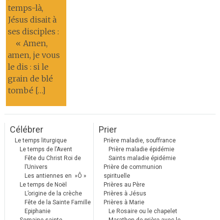
temps-là,
Jésus disait à
ses disciples :
« Amen,
amen, je vous
le dis : si le
grain de blé
tombé […]
Célébrer
Prier
Le temps liturgique
Prière maladie, souffrance
Le temps de l’Avent
Prière maladie épidémie
Fête du Christ Roi de
Saints maladie épidémie
l’Univers
Prière de communion
Les antiennes en »Ô »
spirituelle
Le temps de Noël
Prières au Père
L’origine de la crèche
Prières à Jésus
Fête de la Sainte Famille
Prières à Marie
Epiphanie
Le Rosaire ou le chapelet