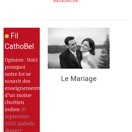
Kerknet.be
Fil
CathoBel
Opinion : Voici
pourquoi
notre foi se
Le Mariage
nourrit des
enseignements
d’un moine
chrétien
indien
10
septembre
2025
Isabelle
Bogaert