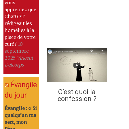
vous
appreniez que
ChatGPT
rédigeait les
homélies à la
place de votre
curé?
10
septembre
2025
Vincent
Delcorps
Évangile
C’est quoi la
du jour
confession ?
Évangile : « Si
quelqu’un me
sert, mon