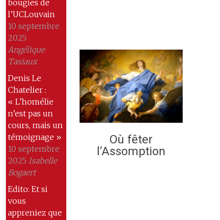
bougies de
l’UCLouvain
10 septembre
2025
Angélique
Tasiaux
Denis Le
Chatelier :
« L’homélie
n’est pas un
cours, mais un
témoignage »
Où fêter
10 septembre
l’Assomption
2025
Isabelle
Bogaert
Edito: Et si
vous
appreniez que