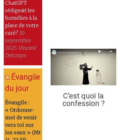
ChatGPT
rédigeait les
homélies à la
place de votre
curé?
10
septembre
2025
Vincent
Delcorps
Évangile
du jour
C’est quoi la
confession ?
Évangile :
« Ordonne-
moi de venir
vers toi sur
les eaux » (Mt