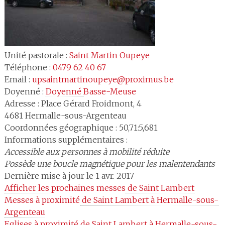
Unité pastorale :
Saint Martin Oupeye
Téléphone :
0479 62 40 67
Email :
upsaintmartinoupeye@proximus.be
Doyenné :
Doyenné 
Basse-Meuse
Adresse :
Place Gérard Froidmont, 4
4681
Hermalle-sous-Argenteau
Coordonnées géographique : 50,71:5,681
Informations supplémentaires :
Accessible aux personnes à mobilité réduite
Possède une boucle magnétique pour les malentendants
Dernière mise à jour le 1 avr. 2017
Afficher les 
prochaines messes
 de Saint Lambert
Messes à proximité
 de Saint Lambert à Hermalle-sous-
Argenteau
Eglises à proximité
 de Saint Lambert à Hermalle-sous-