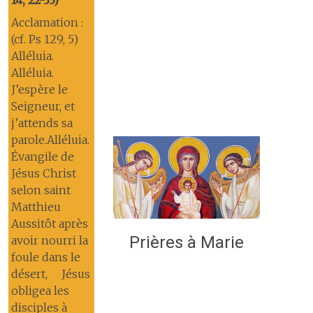
14, 22-33)
Acclamation :
(cf. Ps 129, 5)
Alléluia.
Alléluia.
J’espère le
Seigneur, et
j’attends sa
parole.Alléluia.
Évangile de
Jésus Christ
selon saint
Matthieu
Aussitôt après
Prières à Marie
avoir nourri la
foule dans le
désert, Jésus
obligea les
disciples à