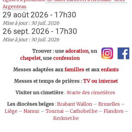
Argenteau
29 août 2026 - 17h30
Mise à jour : 30 juil. 2026
26 sept. 2026 - 17h30
Mise à jour : 30 juil. 2026
Trouver : une
adoration
, un
chapelet
, une
confession
Messes adaptées aux
familles
et aux
enfants
Messes et temps de prières
:
TV ou internet
Visiter un cimetière
:
#carte des cimetières
Les
diocèses belges
:
Brabant Wallon
–
Bruxelles
–
Liège
–
Namur
–
Tournai
–
Cathobel.be
–
Flandres
–
Kerknet.be