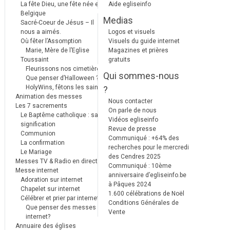
La fête Dieu, une fête née en
Aide egliseinfo
Belgique
Medias
Sacré-Coeur de Jésus – Il
nous a aimés.
Logos et visuels
Où fêter l’Assomption
Visuels du guide internet
Marie, Mère de l’Eglise
Magazines et prières
Toussaint
gratuits
Fleurissons nos cimetières
Qui sommes-nous
Que penser d’Halloween ?
HolyWins, fêtons les saints !
?
Animation des messes
Nous contacter
Les 7 sacrements
On parle de nous
Le Baptême catholique : sa
Vidéos egliseinfo
signification
Revue de presse
Communion
Communiqué : +64% des
La confirmation
recherches pour le mercredi
Le Mariage
des Cendres 2025
Messes TV & Radio en direct
Communiqué : 10ème
Messe internet
anniversaire d’egliseinfo.be
Adoration sur internet
à Pâques 2024
Chapelet sur internet
1.600 célébrations de Noël
Célébrer et prier par internet
Conditions Générales de
Que penser des messes
Vente
internet?
Annuaire des églises