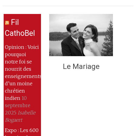
Fil
CathoBel
Opinion : Voici
pourquoi
notre foi se
Le Mariage
nourrit des
enseignements
d’un moine
chrétien
indien
10
septembre
2025
Isabelle
Bogaert
Expo : Les 600