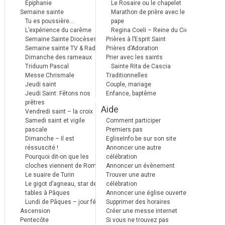
Epiphanie
Le Rosaire ou le chapelet
Semaine sainte
Marathon de prière avec le
Tu es poussière…
pape
L’expérience du carême
Regina Coeli – Reine du Ciel
Semaine Sainte Diocèses
Prières à l’Esprit Saint
Semaine sainte TV & Radio
Prières d’Adoration
Dimanche des rameaux
Prier avec les saints
Triduum Pascal
Sainte Rita de Cascia
Messe Chrismale
Traditionnelles
Jeudi saint
Couple, mariage
Jeudi Saint: Fêtons nos
Enfance, baptême
prêtres
Aide
Vendredi saint – la croix
Samedi saint et vigile
Comment participer
pascale
Premiers pas
Dimanche – Il est
EgliseInfo.be sur son site
réssuscité !
Annoncer une autre
Pourquoi dit-on que les
célébration
cloches viennent de Rome ?
Annoncer un évènement
Le suaire de Turin
Trouver une autre
Le gigot d’agneau, star des
célébration
tables à Pâques
Annoncer une église ouverte
Lundi de Pâques – jour férié
Supprimer des horaires
Ascension
Créer une messe internet
Pentecôte
Si vous ne trouvez pas