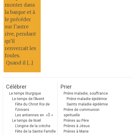
monter dans
la barque et à
le précéder
sur l’autre
rive, pendant
qu’il
renverrait les
foules.
Quand il […]
Célébrer
Prier
Le temps liturgique
Prière maladie, souffrance
Le temps de l’Avent
Prière maladie épidémie
Fête du Christ Roi de
Saints maladie épidémie
l’Univers
Prière de communion
Les antiennes en »Ô »
spirituelle
Le temps de Noël
Prières au Père
L’origine de la crèche
Prières à Jésus
Fête de la Sainte Famille
Prières à Marie