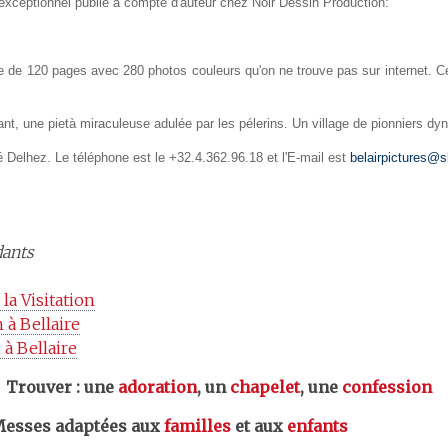
exceptionnel publié à compte d'auteur chez Noir Dessin Production:
vre de 120 pages avec 280 photos couleurs qu'on ne trouve pas sur internet. 
lant, une pietà miraculeuse adulée par les pélerins. Un village de pionniers dy
 Delhez. Le téléphone est le +32.4.362.96.18 et l'E-mail est
belairpictures@s
dants
la Visitation
 à Bellaire
 à Bellaire
er : une
adoration
, un
chapelet
, une
confession
esses adaptées aux
familles
et aux
enfants