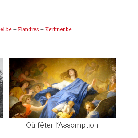
el.be
–
Flandres
–
Kerknet.be
Où fêter l’Assomption