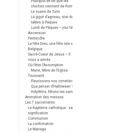
Pourquoi dit-on que les
cloches viennent de Rome ?
Le suaire de Turin
Le gigot d’agneau, star des
tables à Pâques
Lundi de Pâques – jour férié
Ascension
Pentecôte
La fête Dieu, une fête née en
Belgique
Sacré-Coeur de Jésus – Il
nous a aimés.
Où fêter l’Assomption
Marie, Mère de l’Eglise
Toussaint
Fleurissons nos cimetières
Que penser d’Halloween ?
HolyWins, fêtons les saints !
Animation des messes
Les 7 sacrements
Le Baptême catholique : sa
signification
Communion
La confirmation
Le Mariage