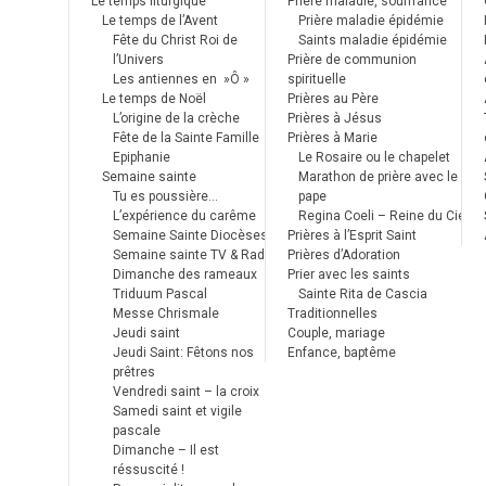
Le temps liturgique
Prière maladie, souffrance
Le temps de l’Avent
Prière maladie épidémie
Fête du Christ Roi de
Saints maladie épidémie
l’Univers
Prière de communion
Les antiennes en »Ô »
spirituelle
Le temps de Noël
Prières au Père
L’origine de la crèche
Prières à Jésus
Fête de la Sainte Famille
Prières à Marie
Epiphanie
Le Rosaire ou le chapelet
Semaine sainte
Marathon de prière avec le
Tu es poussière…
pape
L’expérience du carême
Regina Coeli – Reine du Ciel
Semaine Sainte Diocèses
Prières à l’Esprit Saint
Semaine sainte TV & Radio
Prières d’Adoration
Dimanche des rameaux
Prier avec les saints
Triduum Pascal
Sainte Rita de Cascia
Messe Chrismale
Traditionnelles
Jeudi saint
Couple, mariage
Jeudi Saint: Fêtons nos
Enfance, baptême
prêtres
Vendredi saint – la croix
Samedi saint et vigile
pascale
Dimanche – Il est
réssuscité !