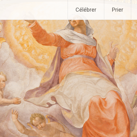
Aller
Célébrer
Prier
au
contenu
principal