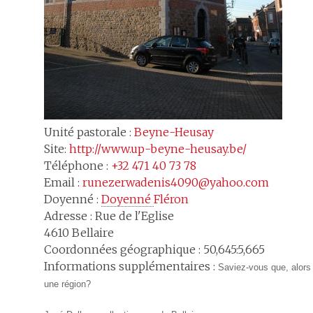
Unité pastorale :
Beyne-Heusay
Site:
http://www.up-beyne-heusay.be/
Téléphone :
+32 471 40 73 78
Email :
runezerwadenis4090@yahoo.com
Doyenné :
Doyenné 
Fléron
Adresse :
Rue de l'Eglise
4610
Bellaire
Coordonnées géographique : 50,645:5,665
Informations supplémentaires :
Saviez-vous que, alors 
une région?