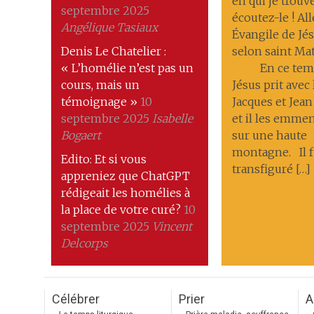
en qui je trouve
septembre 2025
écoutez-le ! All
Angélique Tasiaux
Évangile de Jés
Denis Le Chatelier :
selon saint Ma
« L’homélie n’est pas un
En ce temp
cours, mais un
Jésus prit avec 
témoignage »
10
Jacques et Jean
septembre 2025
Isabelle
et il les emmena
Bogaert
sur une haute
montagne. Il f
Edito: Et si vous
transfiguré […]
appreniez que ChatGPT
rédigeait les homélies à
la place de votre curé?
10
septembre 2025
Vincent
Delcorps
Célébrer
Prier
A