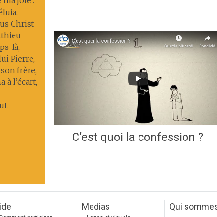
 ma joie :
éluia.
us Christ
tthieu
s-là,
lui Pierre,
 son frère,
 à l’écart,
ut
C’est quoi la confession ?
ide
Medias
Qui somme