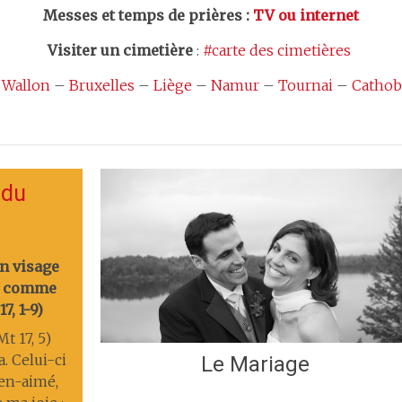
Messes et temps de prières
:
TV ou internet
Visiter un cimetière
:
#carte des cimetières
 Wallon
–
Bruxelles
–
Liège
–
Namur
–
Tournai
–
Cathob
 du
on visage
nt comme
7, 1-9)
t 17, 5)
a. Celui-ci
Le Mariage
ien-aimé,