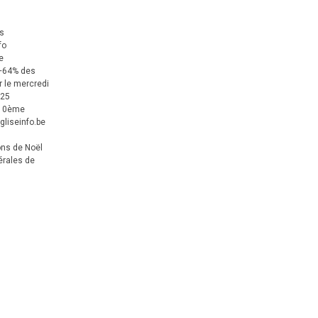
us
fo
e
+64% des
 le mercredi
025
 10ème
gliseinfo.be
ons de Noël
érales de