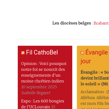
Les
diocèses belges
:
Brabant
Fil CathoBel
Évangile
jour
Opinion : Voici pourquoi
notre foi se nourrit des
Évangile : « S
enseignements d’un
devint brilla
moine chrétien indien
le soleil » (Mt 1
10 septembre 2025
Acclamation : (M
Isabelle Bogaert
Alléluia. Allélui
Expo : Les 600 bougies
est mon Fils b
de l’UCLouvain
10