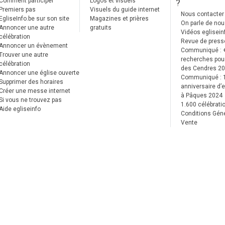
Comment participer
Logos et visuels
?
Premiers pas
Visuels du guide internet
Nous contacter
EgliseInfo.be sur son site
Magazines et prières
On parle de no
Annoncer une autre
gratuits
Vidéos eglisein
célébration
Revue de press
Annoncer un évènement
Communiqué : 
Trouver une autre
recherches pour
célébration
des Cendres 2
Annoncer une église ouverte
Communiqué :
Supprimer des horaires
anniversaire d’e
Créer une messe internet
à Pâques 2024
Si vous ne trouvez pas
1.600 célébrati
Aide egliseinfo
Conditions Gén
Vente