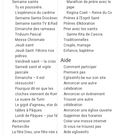
Semaine sainte
Marathon de prière avec le
Tu es poussière…
pape
L’expérience du carême
Regina Coeli – Reine du Ciel
Semaine Sainte Diocèses
Prières à l’Esprit Saint
Semaine sainte TV & Radio
Prières d’Adoration
Dimanche des rameaux
Prier avec les saints
Triduum Pascal
Sainte Rita de Cascia
Messe Chrismale
Traditionnelles
Jeudi saint
Couple, mariage
Jeudi Saint: Fêtons nos
Enfance, baptême
prêtres
Aide
Vendredi saint – la croix
Samedi saint et vigile
Comment participer
pascale
Premiers pas
Dimanche – Il est
EgliseInfo.be sur son site
réssuscité !
Annoncer une autre
Pourquoi dit-on que les
célébration
cloches viennent de Rome ?
Annoncer un évènement
Le suaire de Turin
Trouver une autre
Le gigot d’agneau, star des
célébration
tables à Pâques
Annoncer une église ouverte
Lundi de Pâques – jour férié
Supprimer des horaires
Ascension
Créer une messe internet
Pentecôte
Si vous ne trouvez pas
La fête Dieu, une fête née en
Aide egliseinfo