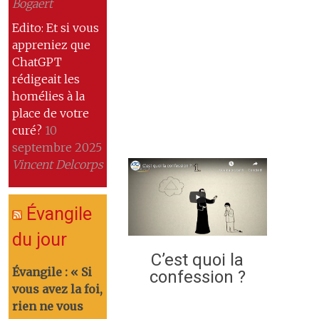
Bogaert
Edito: Et si vous
appreniez que
ChatGPT
rédigeait les
homélies à la
place de votre
curé?
10
septembre 2025
Vincent Delcorps
Évangile
du jour
C’est quoi la
Évangile : « Si
confession ?
vous avez la foi,
rien ne vous