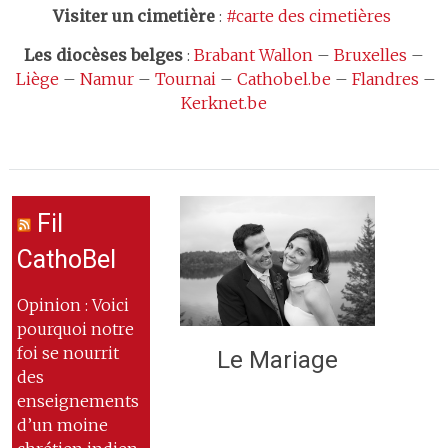
Visiter un cimetière
:
#carte des cimetières
Les
diocèses belges
:
Brabant Wallon
–
Bruxelles
–
Liège
–
Namur
–
Tournai
–
Cathobel.be
–
Flandres
–
Kerknet.be
Fil
CathoBel
Opinion : Voici
pourquoi notre
foi se nourrit
Le Mariage
des
enseignements
d’un moine