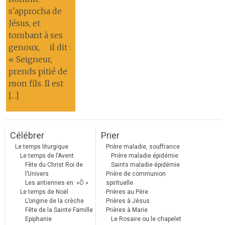
s'approcha de
Jésus, et
tombant à ses
genoux, il dit :
« Seigneur,
prends pitié de
mon fils. Il est
[…]
Célébrer
Prier
Le temps liturgique
Prière maladie, souffrance
Le temps de l’Avent
Prière maladie épidémie
Fête du Christ Roi de
Saints maladie épidémie
l’Univers
Prière de communion
Les antiennes en »Ô »
spirituelle
Le temps de Noël
Prières au Père
L’origine de la crèche
Prières à Jésus
Fête de la Sainte Famille
Prières à Marie
Epiphanie
Le Rosaire ou le chapelet