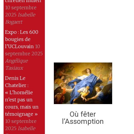
chrétien indien
10 septembre
2025
Isabelle
Bogaert
Expo : Les 600
bougies de
l’UCLouvain
10
septembre 2025
Angélique
Tasiaux
Denis Le
Chatelier :
« L’homélie
n’est pas un
cours, mais un
Où fêter
témoignage »
l’Assomption
10 septembre
2025
Isabelle