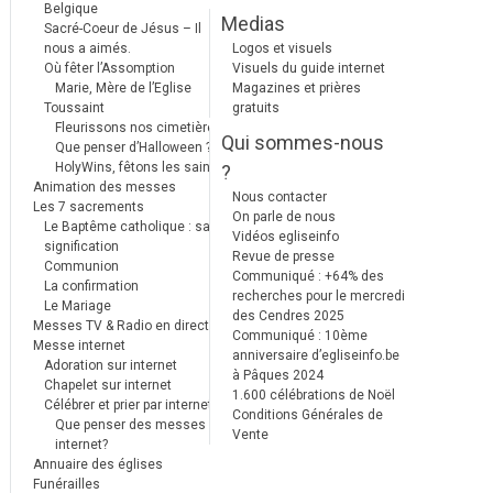
Belgique
Medias
Sacré-Coeur de Jésus – Il
nous a aimés.
Logos et visuels
Où fêter l’Assomption
Visuels du guide internet
Marie, Mère de l’Eglise
Magazines et prières
Toussaint
gratuits
Fleurissons nos cimetières
Qui sommes-nous
Que penser d’Halloween ?
HolyWins, fêtons les saints !
?
Animation des messes
Nous contacter
Les 7 sacrements
On parle de nous
Le Baptême catholique : sa
Vidéos egliseinfo
signification
Revue de presse
Communion
Communiqué : +64% des
La confirmation
recherches pour le mercredi
Le Mariage
des Cendres 2025
Messes TV & Radio en direct
Communiqué : 10ème
Messe internet
anniversaire d’egliseinfo.be
Adoration sur internet
à Pâques 2024
Chapelet sur internet
1.600 célébrations de Noël
Célébrer et prier par internet
Conditions Générales de
Que penser des messes
Vente
internet?
Annuaire des églises
Funérailles