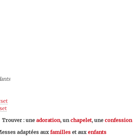
dants
rset
set
er : une
adoration
, un
chapelet
, une
confession
esses adaptées aux
familles
et aux
enfants