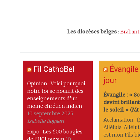
Les
diocèses belges
:
Brabant
Fil CathoBel
Évangile
jour
Opinion : Voici pourquoi
notre foi se nourrit des
Évangile : « S
enseignements d’un
devint brilla
moine chrétien indien
le soleil » (Mt 1
10 septembre 2025
Acclamation : (M
Isabelle Bogaert
Alléluia. Allélui
Expo : Les 600 bougies
est mon Fils b
de l’UCLouvain
10