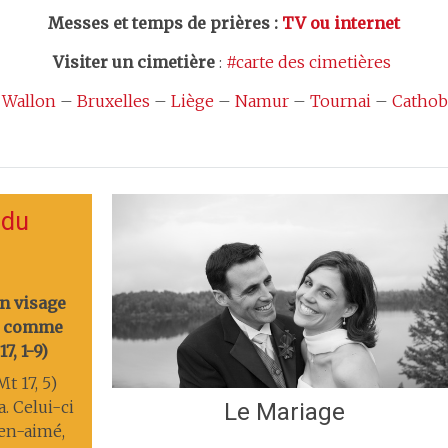
Messes et temps de prières
:
TV ou internet
Visiter un cimetière
:
#carte des cimetières
 Wallon
–
Bruxelles
–
Liège
–
Namur
–
Tournai
–
Cathob
 du
on visage
nt comme
7, 1-9)
t 17, 5)
a. Celui-ci
Le Mariage
ien-aimé,