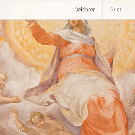
Aller
Célébrer
Prier
au
contenu
principal