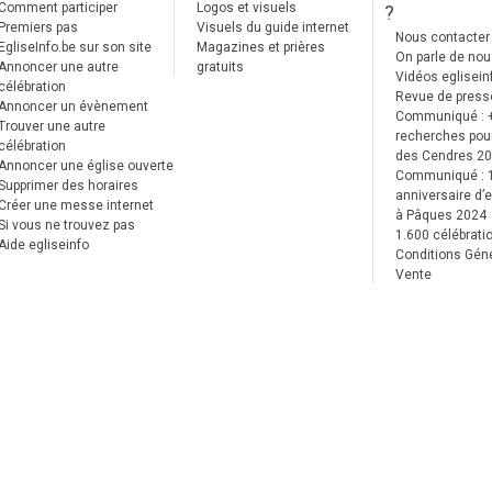
Comment participer
Logos et visuels
?
Premiers pas
Visuels du guide internet
Nous contacter
EgliseInfo.be sur son site
Magazines et prières
On parle de no
Annoncer une autre
gratuits
Vidéos eglisein
célébration
Revue de press
Annoncer un évènement
Communiqué : 
Trouver une autre
recherches pour
célébration
des Cendres 2
Annoncer une église ouverte
Communiqué :
Supprimer des horaires
anniversaire d’e
Créer une messe internet
à Pâques 2024
Si vous ne trouvez pas
1.600 célébrati
Aide egliseinfo
Conditions Gén
Vente