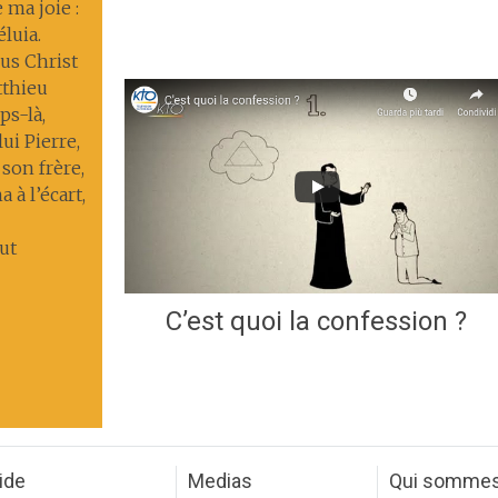
 ma joie :
éluia.
us Christ
tthieu
s-là,
lui Pierre,
 son frère,
 à l’écart,
ut
C’est quoi la confession ?
ide
Medias
Qui somme