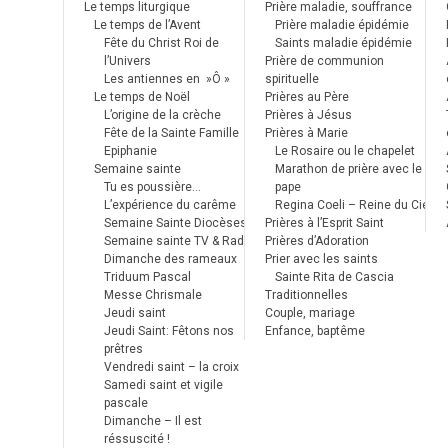
Le temps liturgique
Prière maladie, souffrance
Le temps de l’Avent
Prière maladie épidémie
Fête du Christ Roi de
Saints maladie épidémie
l’Univers
Prière de communion
Les antiennes en »Ô »
spirituelle
Le temps de Noël
Prières au Père
L’origine de la crèche
Prières à Jésus
Fête de la Sainte Famille
Prières à Marie
Epiphanie
Le Rosaire ou le chapelet
Semaine sainte
Marathon de prière avec le
Tu es poussière…
pape
L’expérience du carême
Regina Coeli – Reine du Ciel
Semaine Sainte Diocèses
Prières à l’Esprit Saint
Semaine sainte TV & Radio
Prières d’Adoration
Dimanche des rameaux
Prier avec les saints
Triduum Pascal
Sainte Rita de Cascia
Messe Chrismale
Traditionnelles
Jeudi saint
Couple, mariage
Jeudi Saint: Fêtons nos
Enfance, baptême
prêtres
Vendredi saint – la croix
Samedi saint et vigile
pascale
Dimanche – Il est
réssuscité !