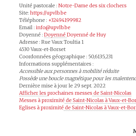
Unité pastorale :
Notre-Dame des six clochers
Site:
https://upvlb.be
Téléphone :
+32494199982
Email :
info@upvlb.be
Doyenné :
Doyenné 
Doyenné de Huy
Adresse :
Rue Vaux Toultia 1
4530
Vaux-et-Borset
Coordonnées géographique : 50,613:5,231
Informations supplémentaires :
Accessible aux personnes à mobilité réduite
Possède une boucle magnétique pour les malenten
Dernière mise à jour le 29 sept. 2022
Afficher les 
prochaines messes
 de Saint-Nicolas
Messes à proximité
 de Saint-Nicolas à Vaux-et-Bo
Eglises à proximité
 de Saint-Nicolas à Vaux-et-Bor
Trouv
M