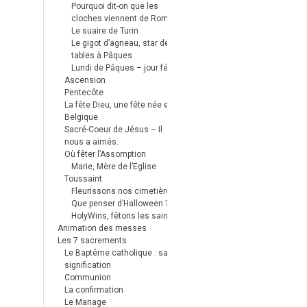
Pourquoi dit-on que les
cloches viennent de Rome ?
Le suaire de Turin
Le gigot d’agneau, star des
tables à Pâques
Lundi de Pâques – jour férié
Ascension
Pentecôte
La fête Dieu, une fête née en
Belgique
Sacré-Coeur de Jésus – Il
nous a aimés.
Où fêter l’Assomption
Marie, Mère de l’Eglise
Toussaint
Fleurissons nos cimetières
Que penser d’Halloween ?
HolyWins, fêtons les saints !
Animation des messes
Les 7 sacrements
Le Baptême catholique : sa
signification
Communion
La confirmation
Le Mariage