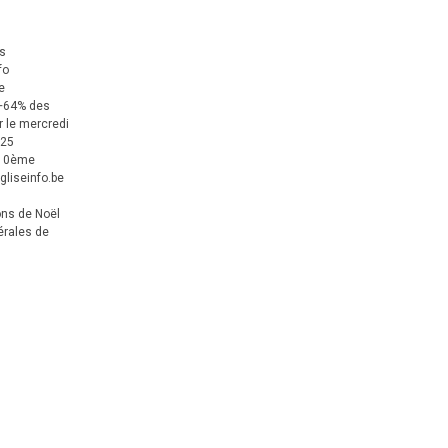
us
fo
e
+64% des
 le mercredi
025
 10ème
gliseinfo.be
ons de Noël
érales de