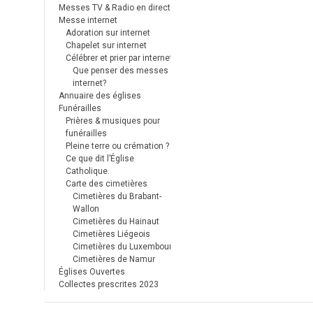
Messes TV & Radio en direct
Messe internet
Adoration sur internet
Chapelet sur internet
Célébrer et prier par internet
Que penser des messes
internet?
Annuaire des églises
Funérailles
Prières & musiques pour
funérailles
Pleine terre ou crémation ?
Ce que dit l’Église
Catholique.
Carte des cimetières
Cimetières du Brabant-
Wallon
Cimetières du Hainaut
Cimetières Liégeois
Cimetières du Luxembourg
Cimetières de Namur
Églises Ouvertes
Collectes prescrites 2023