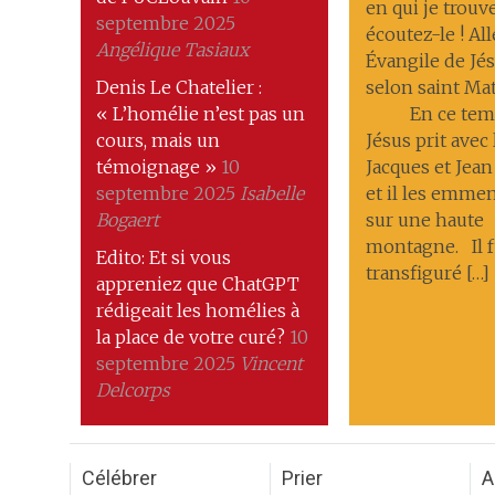
en qui je trouve
septembre 2025
écoutez-le ! All
Angélique Tasiaux
Évangile de Jés
Denis Le Chatelier :
selon saint Ma
« L’homélie n’est pas un
En ce temp
cours, mais un
Jésus prit avec 
témoignage »
10
Jacques et Jean
septembre 2025
Isabelle
et il les emmena
Bogaert
sur une haute
montagne. Il f
Edito: Et si vous
transfiguré […]
appreniez que ChatGPT
rédigeait les homélies à
la place de votre curé?
10
septembre 2025
Vincent
Delcorps
Célébrer
Prier
A