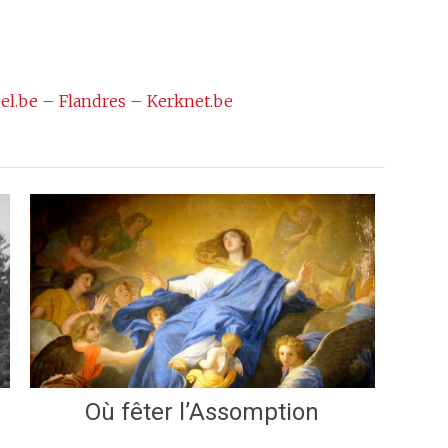
el.be
–
Flandres
–
Kerknet.be
Où fêter l’Assomption