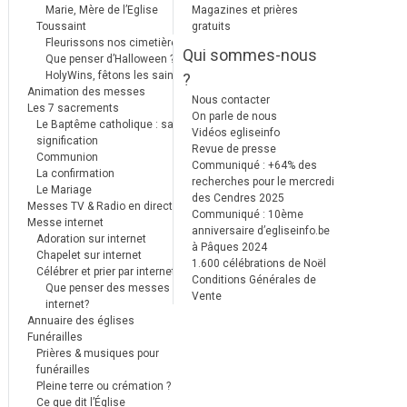
Marie, Mère de l’Eglise
Magazines et prières
Toussaint
gratuits
Fleurissons nos cimetières
Qui sommes-nous
Que penser d’Halloween ?
HolyWins, fêtons les saints !
?
Animation des messes
Nous contacter
Les 7 sacrements
On parle de nous
Le Baptême catholique : sa
Vidéos egliseinfo
signification
Revue de presse
Communion
Communiqué : +64% des
La confirmation
recherches pour le mercredi
Le Mariage
des Cendres 2025
Messes TV & Radio en direct
Communiqué : 10ème
Messe internet
anniversaire d’egliseinfo.be
Adoration sur internet
à Pâques 2024
Chapelet sur internet
1.600 célébrations de Noël
Célébrer et prier par internet
Conditions Générales de
Que penser des messes
Vente
internet?
Annuaire des églises
Funérailles
Prières & musiques pour
funérailles
Pleine terre ou crémation ?
Ce que dit l’Église