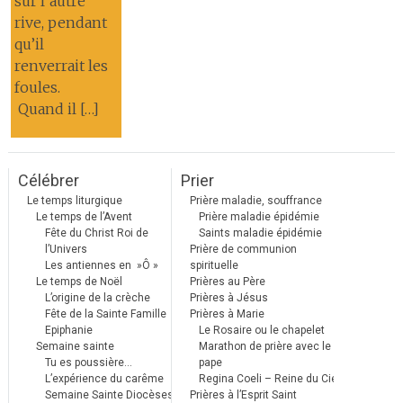
sur l’autre
rive, pendant
qu’il
renverrait les
foules.
Quand il […]
Célébrer
Prier
Le temps liturgique
Prière maladie, souffrance
Le temps de l’Avent
Prière maladie épidémie
Fête du Christ Roi de
Saints maladie épidémie
l’Univers
Prière de communion
Les antiennes en »Ô »
spirituelle
Le temps de Noël
Prières au Père
L’origine de la crèche
Prières à Jésus
Fête de la Sainte Famille
Prières à Marie
Epiphanie
Le Rosaire ou le chapelet
Semaine sainte
Marathon de prière avec le
Tu es poussière…
pape
L’expérience du carême
Regina Coeli – Reine du Ciel
Semaine Sainte Diocèses
Prières à l’Esprit Saint