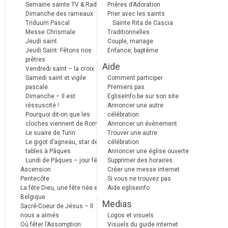
Semaine sainte TV & Radio
Prières d’Adoration
Dimanche des rameaux
Prier avec les saints
Triduum Pascal
Sainte Rita de Cascia
Messe Chrismale
Traditionnelles
Jeudi saint
Couple, mariage
Jeudi Saint: Fêtons nos
Enfance, baptême
prêtres
Aide
Vendredi saint – la croix
Samedi saint et vigile
Comment participer
pascale
Premiers pas
Dimanche – Il est
EgliseInfo.be sur son site
réssuscité !
Annoncer une autre
Pourquoi dit-on que les
célébration
cloches viennent de Rome ?
Annoncer un évènement
Le suaire de Turin
Trouver une autre
Le gigot d’agneau, star des
célébration
tables à Pâques
Annoncer une église ouverte
Lundi de Pâques – jour férié
Supprimer des horaires
Ascension
Créer une messe internet
Pentecôte
Si vous ne trouvez pas
La fête Dieu, une fête née en
Aide egliseinfo
Belgique
Medias
Sacré-Coeur de Jésus – Il
nous a aimés.
Logos et visuels
Où fêter l’Assomption
Visuels du guide internet