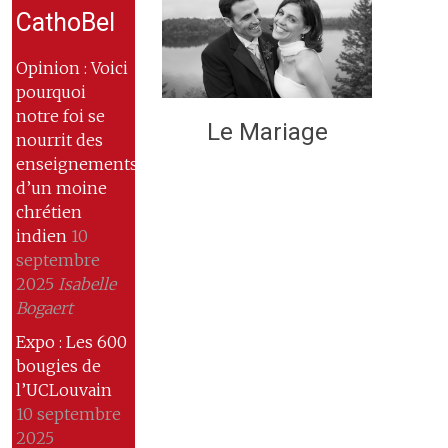
CathoBel
Opinion : Voici
pourquoi
notre foi se
Le Mariage
nourrit des
enseignements
d’un moine
chrétien
indien
10
septembre
2025
Isabelle
Bogaert
Expo : Les 600
bougies de
l’UCLouvain
10 septembre
2025