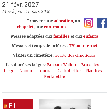
21 févr. 2027 -
Mise à jour : 13 mars 2026
Trouver : une
adoration
, un
chapelet
, une
confession
Messes adaptées aux
familles
et aux
enfants
Messes et temps de prières
:
TV ou internet
Visiter un cimetière
:
#carte des cimetières
Les
diocèses belges
:
Brabant Wallon
–
Bruxelles
–
Liège
–
Namur
–
Tournai
–
Cathobel.be
–
Flandres
–
Kerknet.be
Fil