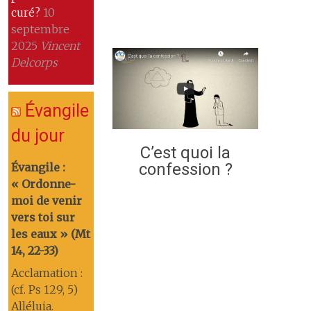
curé?
10
septembre
2025
Vincent
Delcorps
Évangile
du jour
C’est quoi la
confession ?
Évangile :
« Ordonne-
moi de venir
vers toi sur
les eaux » (Mt
14, 22-33)
Acclamation :
(cf. Ps 129, 5)
Alléluia.