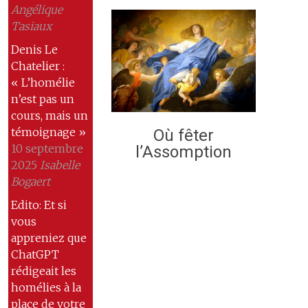
Angélique
Tasiaux
Denis Le
Chatelier :
« L’homélie
n’est pas un
cours, mais un
témoignage »
Où fêter
10 septembre
l’Assomption
2025
Isabelle
Bogaert
Edito: Et si
vous
appreniez que
ChatGPT
rédigeait les
homélies à la
place de votre