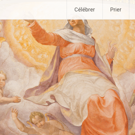
Aller
Célébrer
Prier
au
contenu
principal