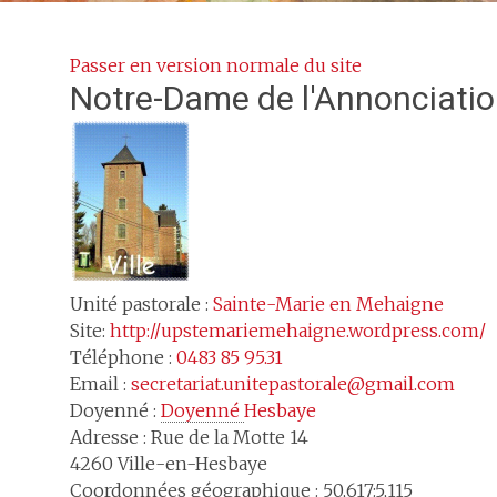
Passer en version normale du site
Notre-Dame de l'Annonciati
Unité pastorale :
Sainte-Marie en Mehaigne
Site:
http://upstemariemehaigne.wordpress.com/
Téléphone :
0483 85 95.31
Email :
secretariat.unitepastorale@gmail.com
Doyenné :
Doyenné 
Hesbaye
Adresse :
Rue de la Motte 14
4260
Ville-en-Hesbaye
Coordonnées géographique : 50,617:5,115