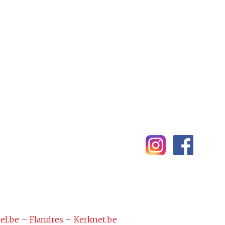
el.be
–
Flandres
–
Kerknet.be