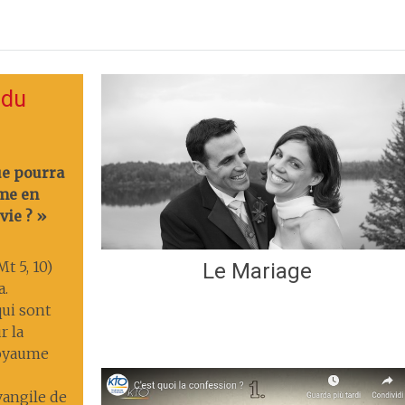
 du
ue pourra
me en
vie ? »
t 5, 10)
Le Mariage
a.
ui sont
r la
 royaume
Évangile de