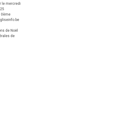
 le mercredi
025
 10ème
gliseinfo.be
ons de Noël
érales de