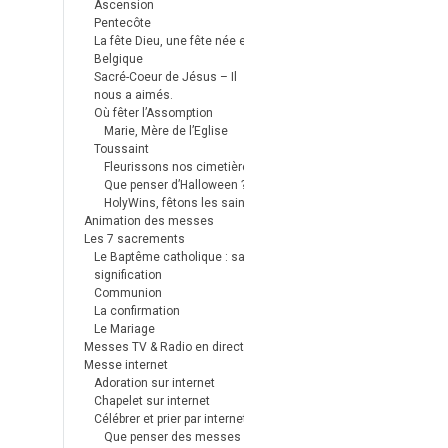
Ascension
Pentecôte
La fête Dieu, une fête née en
Belgique
Sacré-Coeur de Jésus – Il
nous a aimés.
Où fêter l’Assomption
Marie, Mère de l’Eglise
Toussaint
Fleurissons nos cimetières
Que penser d’Halloween ?
HolyWins, fêtons les saints !
Animation des messes
Les 7 sacrements
Le Baptême catholique : sa
signification
Communion
La confirmation
Le Mariage
Messes TV & Radio en direct
Messe internet
Adoration sur internet
Chapelet sur internet
Célébrer et prier par internet
Que penser des messes