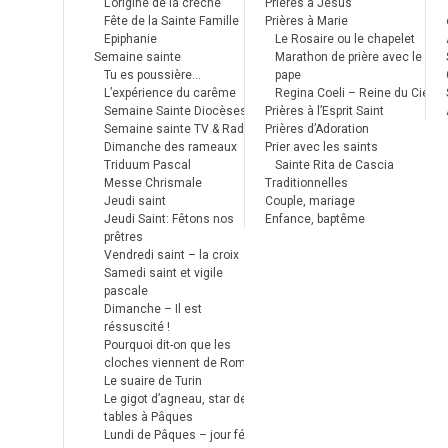
L’origine de la crèche
Prières à Jésus
Fête de la Sainte Famille
Prières à Marie
Epiphanie
Le Rosaire ou le chapelet
Semaine sainte
Marathon de prière avec le
Tu es poussière…
pape
L’expérience du carême
Regina Coeli – Reine du Ciel
Semaine Sainte Diocèses
Prières à l’Esprit Saint
Semaine sainte TV & Radio
Prières d’Adoration
Dimanche des rameaux
Prier avec les saints
Triduum Pascal
Sainte Rita de Cascia
Messe Chrismale
Traditionnelles
Jeudi saint
Couple, mariage
Jeudi Saint: Fêtons nos
Enfance, baptême
prêtres
Vendredi saint – la croix
Samedi saint et vigile
pascale
Dimanche – Il est
réssuscité !
Pourquoi dit-on que les
cloches viennent de Rome ?
Le suaire de Turin
Le gigot d’agneau, star des
tables à Pâques
Lundi de Pâques – jour férié