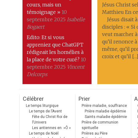
cours, mais un
Jésus Christ se
témoignage »
10
Matthieu En ce
septembre 2025
Isabelle
Jésus disait à
Bogaert
disciples : « Si
veut marcher à
Edito: Et si vous
qu’il renonce à 
appreniez que ChatGPT
même, qu’il pr
rédigeait les homélies à
croix et qu’il […
la place de votre curé?
10
septembre 2025
Vincent
Delcorps
Célébrer
Prier
A
Le temps liturgique
Prière maladie, souffrance
Le temps de l’Avent
Prière maladie épidémie
Fête du Christ Roi de
Saints maladie épidémie
l’Univers
Prière de communion
Les antiennes en »Ô »
spirituelle
Le temps de Noël
Prières au Père