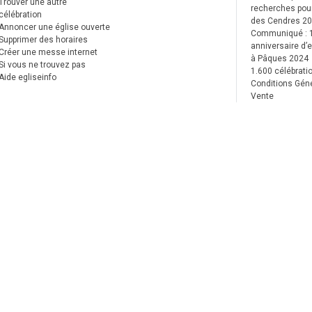
Trouver une autre
recherches pour
célébration
des Cendres 2
Annoncer une église ouverte
Communiqué :
Supprimer des horaires
anniversaire d’e
Créer une messe internet
à Pâques 2024
Si vous ne trouvez pas
1.600 célébrati
Aide egliseinfo
Conditions Gén
Vente