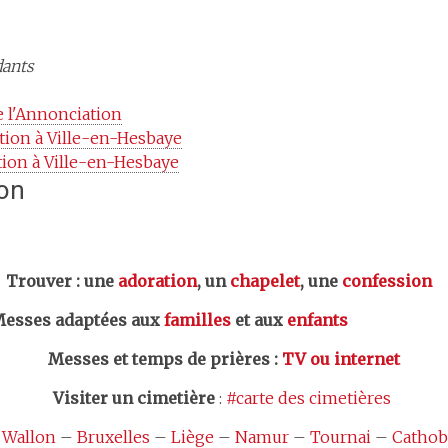
dants
 l'Annonciation
tion à Ville-en-Hesbaye
ion à Ville-en-Hesbaye
ion
er : une
adoration
, un
chapelet
, une
confession
esses adaptées aux
familles
et aux
enfants
Messes et temps de prières
:
TV ou internet
Visiter un cimetière
:
#carte des cimetières
 Wallon
–
Bruxelles
–
Liège
–
Namur
–
Tournai
–
Cathob