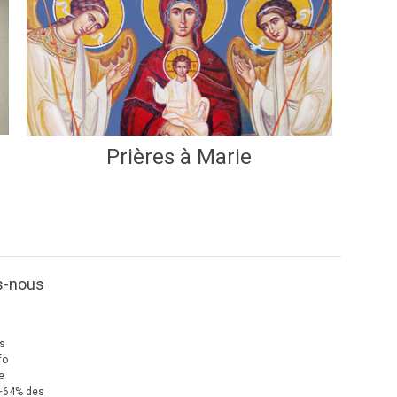
Prières à Marie
s-nous
us
fo
e
+64% des