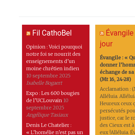
Fil CathoBel
Évangile
jour
Opinion : Voici pourquoi
notre foi se nourrit des
Évangile : « Q
enseignements d’un
donner l’hom
moine chrétien indien
échange de sa 
10 septembre 2025
(Mt 16, 24-28)
Isabelle Bogaert
Acclamation : (M
Expo : Les 600 bougies
Alléluia. Allélui
de l’UCLouvain
10
Heureux ceux q
septembre 2025
persécutés pou
Angélique Tasiaux
justice, car le
Denis Le Chatelier :
des Cieux est à
« L’homélie n’est pas un
eux !Alléluia. 