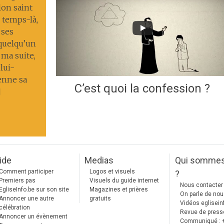
lon saint
 temps-là,
 ses
 quelqu’un
 ma suite,
lui-
enne sa
C’est quoi la confession ?
]
ide
Medias
Qui somme
Comment participer
Logos et visuels
?
Premiers pas
Visuels du guide internet
Nous contacter
EgliseInfo.be sur son site
Magazines et prières
On parle de no
Annoncer une autre
gratuits
Vidéos eglisein
célébration
Revue de press
Annoncer un évènement
Communiqué : 