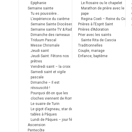
Epiphanie
Le Rosaire ou le chapelet
Semaine sainte
Marathon de prière avec le
Tu es poussière…
pape
L’expérience du carême
Regina Coeli – Reine du Ciel
Semaine Sainte Diocèses
Prières à l’Esprit Saint
Semaine sainte TV & Radio
Prières d’Adoration
Dimanche des rameaux
Prier avec les saints
Triduum Pascal
Sainte Rita de Cascia
Messe Chrismale
Traditionnelles
Jeudi saint
Couple, mariage
Jeudi Saint: Fêtons nos
Enfance, baptême
prêtres
Vendredi saint – la croix
Samedi saint et vigile
pascale
Dimanche – Il est
réssuscité !
Pourquoi dit-on que les
cloches viennent de Rome ?
Le suaire de Turin
Le gigot d’agneau, star des
tables à Pâques
Lundi de Pâques – jour férié
Ascension
Pentecôte