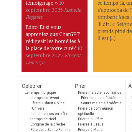
témoignage »
10
ce temps-là, 
septembre 2025
Isabelle
s'approcha de J
Bogaert
tombant à ses
il dit : « Seigne
Edito: Et si vous
prends pitié de
appreniez que ChatGPT
Il est […]
rédigeait les homélies à
la place de votre curé?
10
septembre 2025
Vincent
Delcorps
Célébrer
Prier
A
Le temps liturgique
Prière maladie, souffrance
Le temps de l’Avent
Prière maladie épidémie
Fête du Christ Roi de
Saints maladie épidémie
l’Univers
Prière de communion
Les antiennes en »Ô »
spirituelle
Le temps de Noël
Prières au Père
L’origine de la crèche
Prières à Jésus
Fête de la Sainte Famille
Prières à Marie