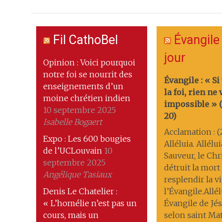
Fil CathoBel
Évangile
jour
Opinion : Voici pourquoi
notre foi se nourrit des
Évangile : « Si
enseignements d’un
la foi, rien ne
moine chrétien indien
impossible » (M
10 septembre 2025
20)
Isabelle Bogaert
Acclamation : (
Expo : Les 600 bougies
Alléluia. Allélu
de l’UCLouvain
10
Sauveur, le Chri
septembre 2025
détruit la mort ; 
Angélique Tasiaux
resplendir la v
Denis Le Chatelier :
l’Évangile.Allél
« L’homélie n’est pas un
Évangile de Jés
cours, mais un
selon saint Ma