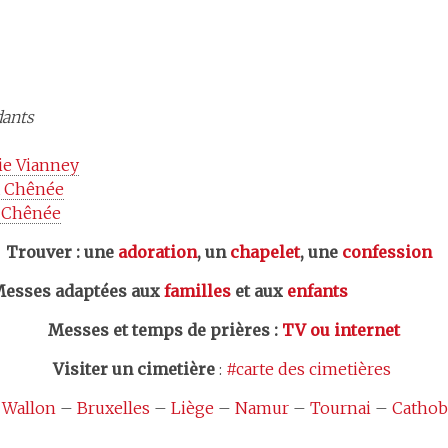
dants
ie Vianney
à Chênée
à Chênée
er : une
adoration
, un
chapelet
, une
confession
esses adaptées aux
familles
et aux
enfants
Messes et temps de prières
:
TV ou internet
Visiter un cimetière
:
#carte des cimetières
 Wallon
–
Bruxelles
–
Liège
–
Namur
–
Tournai
–
Cathob