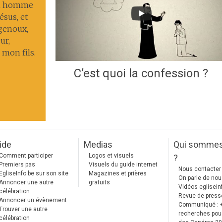
un homme
ésus, et
 genoux,
ur,
 mon fils.
C’est quoi la confession ?
ide
Medias
Qui somme
Comment participer
Logos et visuels
?
Premiers pas
Visuels du guide internet
Nous contacter
EgliseInfo.be sur son site
Magazines et prières
On parle de no
Annoncer une autre
gratuits
Vidéos eglisein
célébration
Revue de press
Annoncer un évènement
Communiqué : 
Trouver une autre
recherches pour
célébration