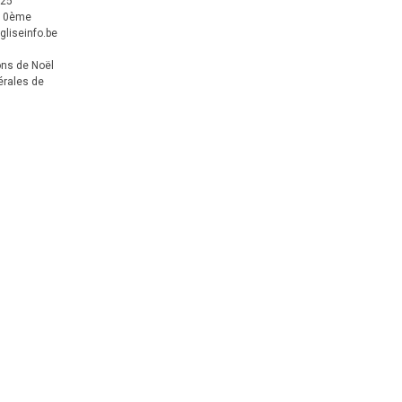
025
 10ème
gliseinfo.be
ons de Noël
érales de