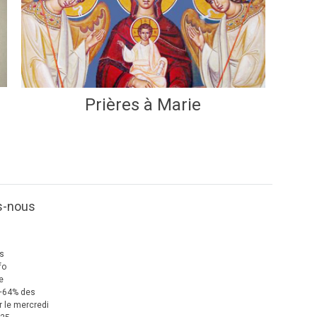
Prières à Marie
s-nous
us
fo
e
+64% des
 le mercredi