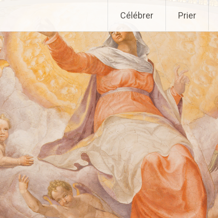
Aller
Célébrer
Prier
au
contenu
principal