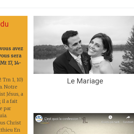
 du
 vous avez
 vous sera
t 17, 14-
2 Tm 1, 10)
Le Mariage
ia. Notre
st Jésus, a
il a fait
ie par
uia.
us Christ
tthieu En