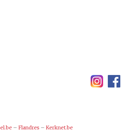
el.be
–
Flandres
–
Kerknet.be