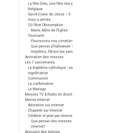
La fête Dieu, une fête née en
Belgique
Sacré-Coeur de Jésus – Il
nous a aimés.
Où fêter l’Assomption
Marie, Mère de l’Eglise
Toussaint
Fleurissons nos cimetières
Que penser d’Halloween ?
HolyWins, fêtons les saints !
Animation des messes
Les 7 sacrements
Le Baptême catholique : sa
signification
Communion
La confirmation
Le Mariage
Messes TV & Radio en direct
Messe internet
Adoration sur internet
Chapelet sur internet
Célébrer et prier par internet
Que penser des messes
internet?
Annuaire des églises