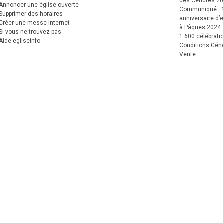
des Cendres 2
Annoncer une église ouverte
Communiqué :
Supprimer des horaires
anniversaire d’e
Créer une messe internet
à Pâques 2024
Si vous ne trouvez pas
1.600 célébrati
Aide egliseinfo
Conditions Gén
Vente