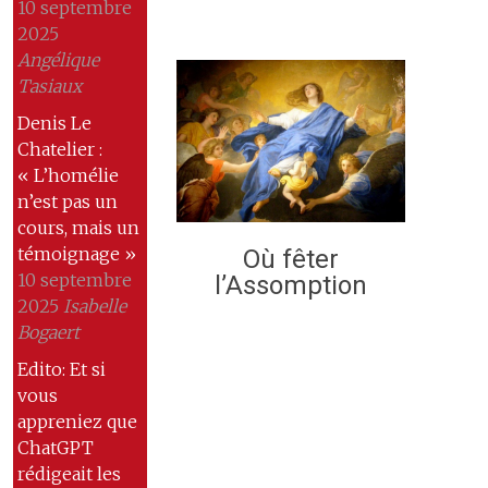
10 septembre
2025
Angélique
Tasiaux
Denis Le
Chatelier :
« L’homélie
n’est pas un
cours, mais un
témoignage »
Où fêter
10 septembre
l’Assomption
2025
Isabelle
Bogaert
Edito: Et si
vous
appreniez que
ChatGPT
rédigeait les