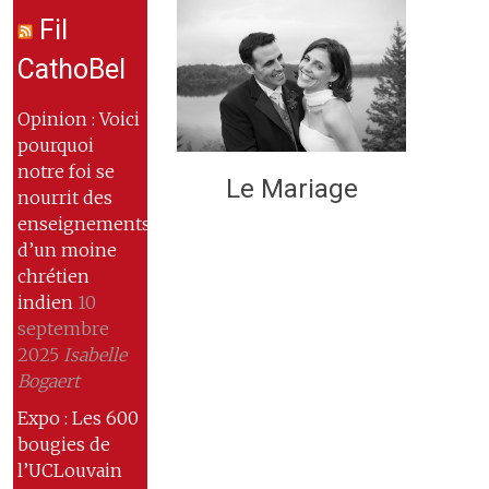
Fil
CathoBel
Opinion : Voici
pourquoi
notre foi se
Le Mariage
nourrit des
enseignements
d’un moine
chrétien
indien
10
septembre
2025
Isabelle
Bogaert
Expo : Les 600
bougies de
l’UCLouvain