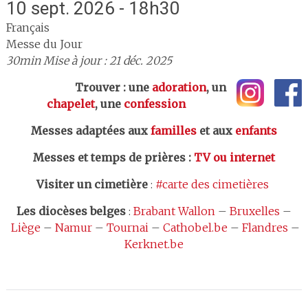
10 sept. 2026 - 18h30
Français
Messe du Jour
30min
Mise à jour : 21 déc. 2025
Trouver : une
adoration
, un
chapelet
, une
confession
Messes adaptées aux
familles
et aux
enfants
Messes et temps de prières
:
TV ou internet
Visiter un cimetière
:
#carte des cimetières
Les
diocèses belges
:
Brabant Wallon
–
Bruxelles
–
Liège
–
Namur
–
Tournai
–
Cathobel.be
–
Flandres
–
Kerknet.be