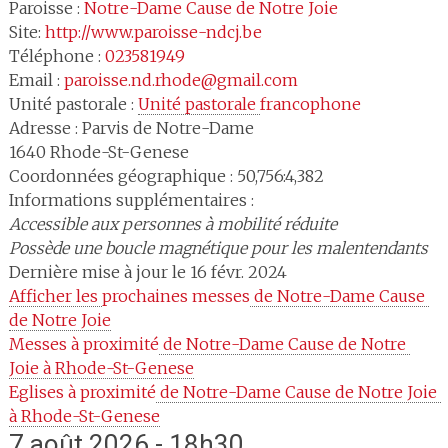
Paroisse :
Notre-Dame Cause de Notre Joie
Site:
http://www.paroisse-ndcj.be
Téléphone :
023581949
Email :
paroisse.nd.rhode@gmail.com
Unité pastorale :
Unité pastorale 
francophone
Adresse :
Parvis de Notre-Dame
1640
Rhode-St-Genese
Coordonnées géographique : 50,756:4,382
Informations supplémentaires :
Accessible aux personnes à mobilité réduite
Possède une boucle magnétique pour les malentendants
Dernière mise à jour le 16 févr. 2024
Afficher les 
prochaines messes
 de Notre-Dame Cause 
de Notre Joie
Messes à proximité
 de Notre-Dame Cause de Notre 
Joie à Rhode-St-Genese
Eglises à proximité
 de Notre-Dame Cause de Notre Joie 
à Rhode-St-Genese
7 août 2026 - 18h30