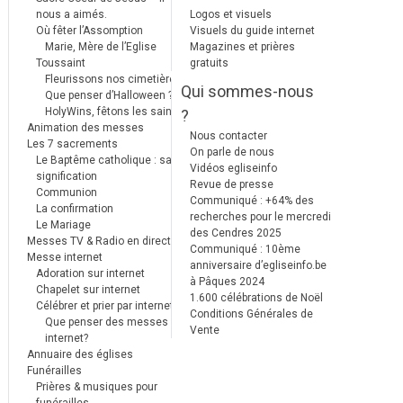
nous a aimés.
Logos et visuels
Où fêter l’Assomption
Visuels du guide internet
Marie, Mère de l’Eglise
Magazines et prières
Toussaint
gratuits
Fleurissons nos cimetières
Qui sommes-nous
Que penser d’Halloween ?
HolyWins, fêtons les saints !
?
Animation des messes
Nous contacter
Les 7 sacrements
On parle de nous
Le Baptême catholique : sa
Vidéos egliseinfo
signification
Revue de presse
Communion
Communiqué : +64% des
La confirmation
recherches pour le mercredi
Le Mariage
des Cendres 2025
Messes TV & Radio en direct
Communiqué : 10ème
Messe internet
anniversaire d’egliseinfo.be
Adoration sur internet
à Pâques 2024
Chapelet sur internet
1.600 célébrations de Noël
Célébrer et prier par internet
Conditions Générales de
Que penser des messes
Vente
internet?
Annuaire des églises
Funérailles
Prières & musiques pour