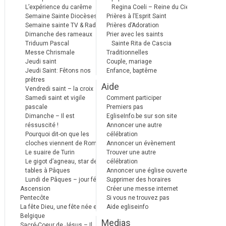
L’expérience du carême
Regina Coeli – Reine du Ciel
Semaine Sainte Diocèses
Prières à l’Esprit Saint
Semaine sainte TV & Radio
Prières d’Adoration
Dimanche des rameaux
Prier avec les saints
Triduum Pascal
Sainte Rita de Cascia
Messe Chrismale
Traditionnelles
Jeudi saint
Couple, mariage
Jeudi Saint: Fêtons nos
Enfance, baptême
prêtres
Aide
Vendredi saint – la croix
Samedi saint et vigile
Comment participer
pascale
Premiers pas
Dimanche – Il est
EgliseInfo.be sur son site
réssuscité !
Annoncer une autre
Pourquoi dit-on que les
célébration
cloches viennent de Rome ?
Annoncer un évènement
Le suaire de Turin
Trouver une autre
Le gigot d’agneau, star des
célébration
tables à Pâques
Annoncer une église ouverte
Lundi de Pâques – jour férié
Supprimer des horaires
Ascension
Créer une messe internet
Pentecôte
Si vous ne trouvez pas
La fête Dieu, une fête née en
Aide egliseinfo
Belgique
Medias
Sacré-Coeur de Jésus – Il