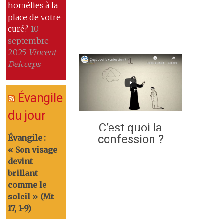
homélies à la
place de votre
curé?
10
septembre
2025
Vincent
Delcorps
Évangile
du jour
C’est quoi la
confession ?
Évangile :
« Son visage
devint
brillant
comme le
soleil » (Mt
17, 1-9)