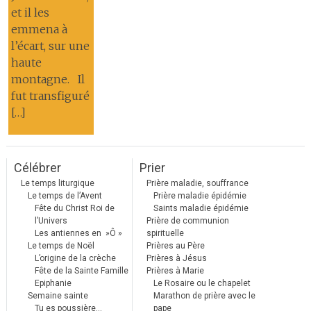
et il les
emmena à
l’écart, sur une
haute
montagne. Il
fut transfiguré
[…]
Célébrer
Prier
Le temps liturgique
Prière maladie, souffrance
Le temps de l’Avent
Prière maladie épidémie
Fête du Christ Roi de
Saints maladie épidémie
l’Univers
Prière de communion
Les antiennes en »Ô »
spirituelle
Le temps de Noël
Prières au Père
L’origine de la crèche
Prières à Jésus
Fête de la Sainte Famille
Prières à Marie
Epiphanie
Le Rosaire ou le chapelet
Semaine sainte
Marathon de prière avec le
Tu es poussière…
pape