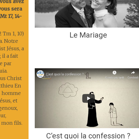
 vous avez
 vous sera
t 17, 14-
2 Tm 1, 10)
Le Mariage
ia. Notre
st Jésus, a
il a fait
ie par
uia.
us Christ
tthieu En
un homme
ésus, et
 genoux,
ur,
 mon fils.
C’est quoi la confession ?