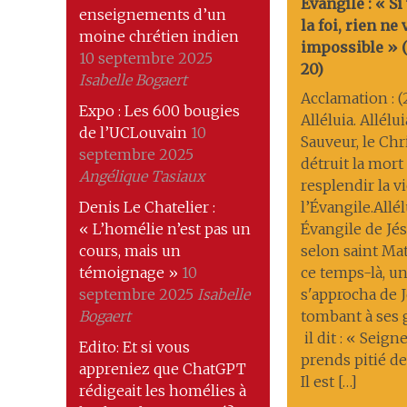
Évangile : « Si
enseignements d’un
la foi, rien ne
moine chrétien indien
impossible » (M
10 septembre 2025
20)
Isabelle Bogaert
Acclamation : (
Expo : Les 600 bougies
Alléluia. Allélu
de l’UCLouvain
10
Sauveur, le Chri
septembre 2025
détruit la mort ; 
Angélique Tasiaux
resplendir la v
Denis Le Chatelier :
l’Évangile.Allél
« L’homélie n’est pas un
Évangile de Jés
cours, mais un
selon saint Ma
témoignage »
10
ce temps-là, 
septembre 2025
Isabelle
s'approcha de J
Bogaert
tombant à ses
il dit : « Seigne
Edito: Et si vous
prends pitié de
appreniez que ChatGPT
Il est […]
rédigeait les homélies à