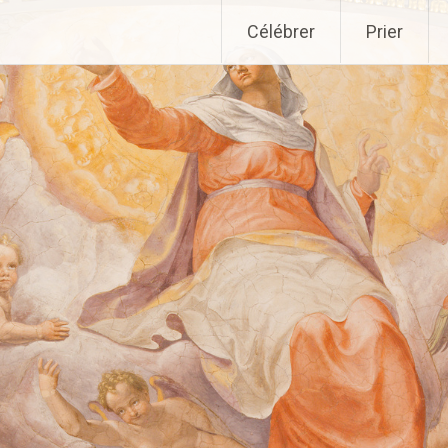
Aller
Célébrer
Prier
au
contenu
principal