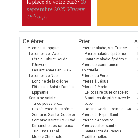
la place de votre curé?
10
septembre 2025
Vincent
Delcorps
Célébrer
Prier
A
Le temps liturgique
Prière maladie, souffrance
Le temps de l’Avent
Prière maladie épidémie
Fête du Christ Roi de
Saints maladie épidémie
l’Univers
Prière de communion
Les antiennes en »Ô »
spirituelle
Le temps de Noël
Prières au Père
L’origine de la crèche
Prières à Jésus
Fête de la Sainte Famille
Prières à Marie
Epiphanie
Le Rosaire ou le chapelet
Semaine sainte
Marathon de prière avec le
Tu es poussière…
pape
L’expérience du carême
Regina Coeli – Reine du Ciel
Semaine Sainte Diocèses
Prières à l’Esprit Saint
Semaine sainte TV & Radio
Prières d’Adoration
Dimanche des rameaux
Prier avec les saints
Triduum Pascal
Sainte Rita de Cascia
Messe Chrismale
Traditionnelles