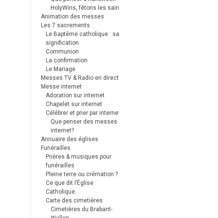
HolyWins, fêtons les saints !
Animation des messes
Les 7 sacrements
Le Baptême catholique : sa
signification
Communion
La confirmation
Le Mariage
Messes TV & Radio en direct
Messe internet
Adoration sur internet
Chapelet sur internet
Célébrer et prier par internet
Que penser des messes
internet?
Annuaire des églises
Funérailles
Prières & musiques pour
funérailles
Pleine terre ou crémation ?
Ce que dit l’Église
Catholique.
Carte des cimetières
Cimetières du Brabant-