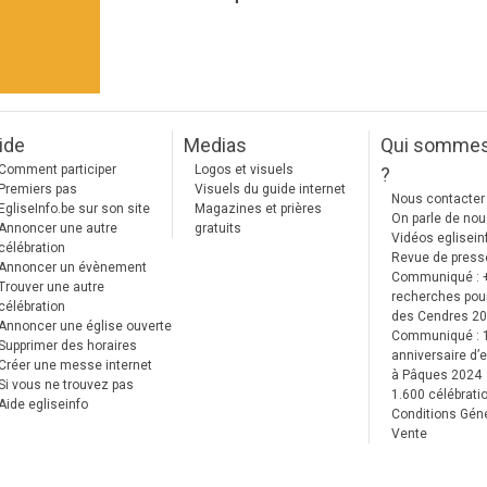
ide
Medias
Qui somme
Comment participer
Logos et visuels
?
Premiers pas
Visuels du guide internet
Nous contacter
EgliseInfo.be sur son site
Magazines et prières
On parle de no
Annoncer une autre
gratuits
Vidéos eglisein
célébration
Revue de press
Annoncer un évènement
Communiqué : 
Trouver une autre
recherches pour
célébration
des Cendres 2
Annoncer une église ouverte
Communiqué :
Supprimer des horaires
anniversaire d’e
Créer une messe internet
à Pâques 2024
Si vous ne trouvez pas
1.600 célébrati
Aide egliseinfo
Conditions Gén
Vente