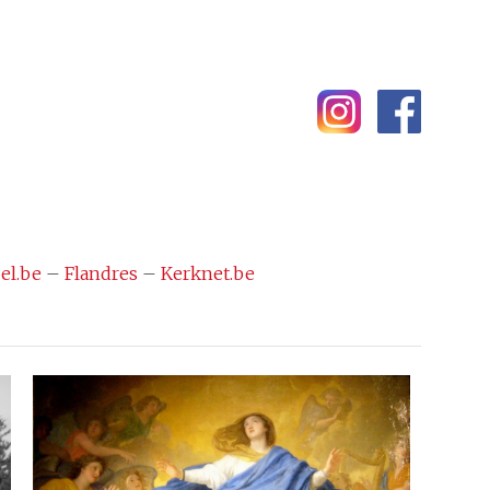
el.be
–
Flandres
–
Kerknet.be