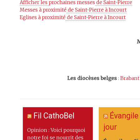
Afficher les 
prochaines messes
 de Saint-Pierre
Messes à proximité
 de Saint-Pierre à Incourt
Eglises à proximité
 de Saint-Pierre à Incourt
Trouv
M
Les
diocèses belges
:
Brabant
Fil CathoBel
Évangile
jour
Opinion : Voici pourquoi
notre foi se nourrit des