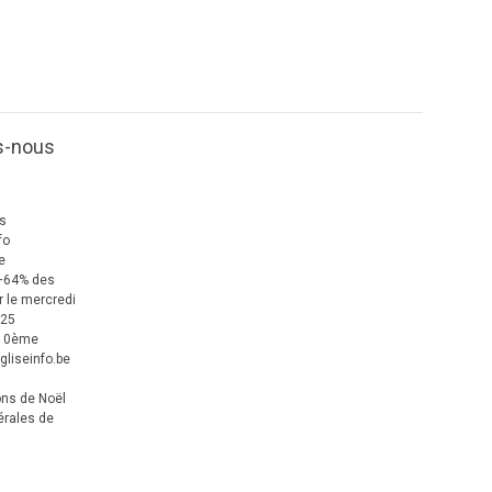
s-nous
us
fo
e
+64% des
 le mercredi
025
 10ème
gliseinfo.be
ons de Noël
érales de