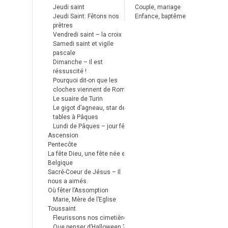
Jeudi saint
Couple, mariage
Jeudi Saint: Fêtons nos
Enfance, baptême
prêtres
Vendredi saint – la croix
Samedi saint et vigile
pascale
Dimanche – Il est
réssuscité !
Pourquoi dit-on que les
cloches viennent de Rome ?
Le suaire de Turin
Le gigot d’agneau, star des
tables à Pâques
Lundi de Pâques – jour férié
Ascension
Pentecôte
La fête Dieu, une fête née en
Belgique
Sacré-Coeur de Jésus – Il
nous a aimés.
Où fêter l’Assomption
Marie, Mère de l’Eglise
Toussaint
Fleurissons nos cimetières
Que penser d’Halloween ?