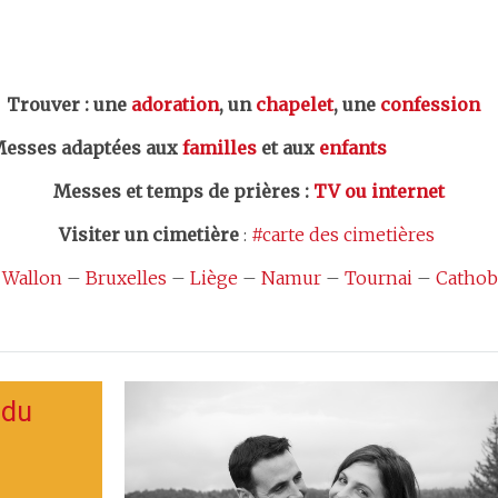
er : une
adoration
, un
chapelet
, une
confession
esses adaptées aux
familles
et aux
enfants
Messes et temps de prières
:
TV ou internet
Visiter un cimetière
:
#carte des cimetières
 Wallon
–
Bruxelles
–
Liège
–
Namur
–
Tournai
–
Cathob
 du