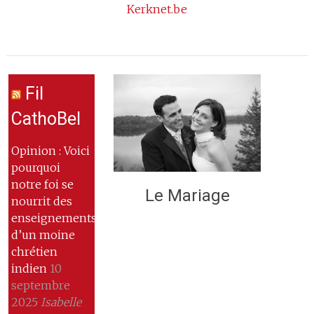
Kerknet.be
Fil
CathoBel
Opinion : Voici
pourquoi
notre foi se
Le Mariage
nourrit des
enseignements
d’un moine
chrétien
indien
10
septembre
2025
Isabelle