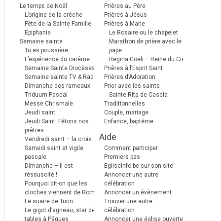
Le temps de Noël
Prières au Père
L’origine de la crèche
Prières à Jésus
Fête de la Sainte Famille
Prières à Marie
Epiphanie
Le Rosaire ou le chapelet
Semaine sainte
Marathon de prière avec le
Tu es poussière…
pape
L’expérience du carême
Regina Coeli – Reine du Ciel
Semaine Sainte Diocèses
Prières à l’Esprit Saint
Semaine sainte TV & Radio
Prières d’Adoration
Dimanche des rameaux
Prier avec les saints
Triduum Pascal
Sainte Rita de Cascia
Messe Chrismale
Traditionnelles
Jeudi saint
Couple, mariage
Jeudi Saint: Fêtons nos
Enfance, baptême
prêtres
Aide
Vendredi saint – la croix
Samedi saint et vigile
Comment participer
pascale
Premiers pas
Dimanche – Il est
EgliseInfo.be sur son site
réssuscité !
Annoncer une autre
Pourquoi dit-on que les
célébration
cloches viennent de Rome ?
Annoncer un évènement
Le suaire de Turin
Trouver une autre
Le gigot d’agneau, star des
célébration
tables à Pâques
Annoncer une église ouverte