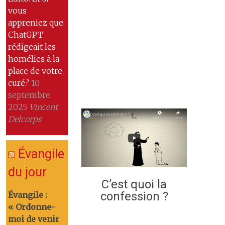
vous
appreniez que
ChatGPT
rédigeait les
homélies à la
place de votre
curé?
10
septembre
2025
Vincent
Delcorps
Évangile
du jour
C’est quoi la
confession ?
Évangile :
« Ordonne-
moi de venir