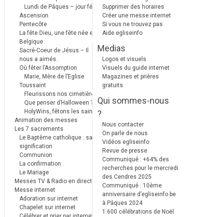
Lundi de Pâques – jour férié
Supprimer des horaires
Ascension
Créer une messe internet
Pentecôte
Si vous ne trouvez pas
La fête Dieu, une fête née en
Aide egliseinfo
Belgique
Medias
Sacré-Coeur de Jésus – Il
nous a aimés.
Logos et visuels
Où fêter l’Assomption
Visuels du guide internet
Marie, Mère de l’Eglise
Magazines et prières
Toussaint
gratuits
Fleurissons nos cimetières
Qui sommes-nous
Que penser d’Halloween ?
HolyWins, fêtons les saints !
?
Animation des messes
Nous contacter
Les 7 sacrements
On parle de nous
Le Baptême catholique : sa
Vidéos egliseinfo
signification
Revue de presse
Communion
Communiqué : +64% des
La confirmation
recherches pour le mercredi
Le Mariage
des Cendres 2025
Messes TV & Radio en direct
Communiqué : 10ème
Messe internet
anniversaire d’egliseinfo.be
Adoration sur internet
à Pâques 2024
Chapelet sur internet
1.600 célébrations de Noël
Célébrer et prier par internet