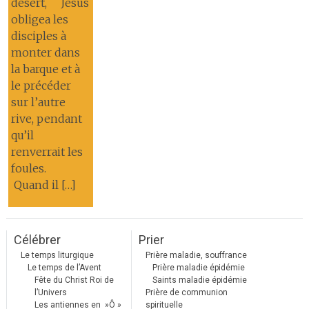
désert, Jésus
obligea les
disciples à
monter dans
la barque et à
le précéder
sur l’autre
rive, pendant
qu’il
renverrait les
foules.
Quand il […]
Célébrer
Prier
Le temps liturgique
Prière maladie, souffrance
Le temps de l’Avent
Prière maladie épidémie
Fête du Christ Roi de
Saints maladie épidémie
l’Univers
Prière de communion
Les antiennes en »Ô »
spirituelle