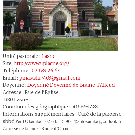
Unité pastorale :
Lasne
Site:
http://www.uplasne.org/
Téléphone :
02 633 26 63
Email :
pmastaki7403@gmail.com
Doyenné :
Doyenné 
Doyenné de Braine-l’Alleud
Adresse :
Rue de l'Eglise
1380
Lasne
Coordonnées géographique : 50,686:4,484
Informations supplémentaires : Curé de la paroisse :
abbé
p
Paul Okamba -
02 633.15.96 -
aulokamba@outlook.fr
Adresse de la cure : Route d’Ohain 1