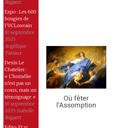
Bogaert
Expo : Les 600
bougies de
l’UCLouvain
10 septembre
2025
Angélique
Tasiaux
Denis Le
Chatelier :
« L’homélie
n’est pas un
cours, mais un
témoignage »
Où fêter
10 septembre
l’Assomption
2025
Isabelle
Bogaert
Edito: Et si