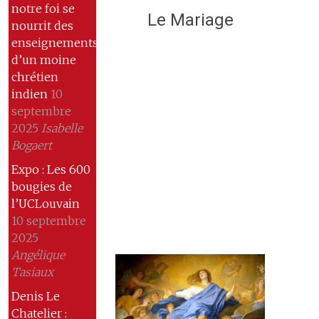
notre foi se
Le Mariage
nourrit des
enseignements
d’un moine
chrétien
indien
10
septembre
2025
Isabelle
Bogaert
Expo : Les 600
bougies de
l’UCLouvain
10 septembre
2025
Angélique
Tasiaux
Denis Le
Chatelier :