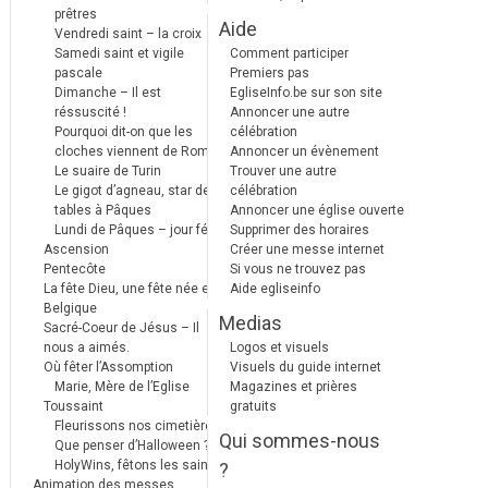
prêtres
Aide
Vendredi saint – la croix
Samedi saint et vigile
Comment participer
pascale
Premiers pas
Dimanche – Il est
EgliseInfo.be sur son site
réssuscité !
Annoncer une autre
Pourquoi dit-on que les
célébration
cloches viennent de Rome ?
Annoncer un évènement
Le suaire de Turin
Trouver une autre
Le gigot d’agneau, star des
célébration
tables à Pâques
Annoncer une église ouverte
Lundi de Pâques – jour férié
Supprimer des horaires
Ascension
Créer une messe internet
Pentecôte
Si vous ne trouvez pas
La fête Dieu, une fête née en
Aide egliseinfo
Belgique
Medias
Sacré-Coeur de Jésus – Il
nous a aimés.
Logos et visuels
Où fêter l’Assomption
Visuels du guide internet
Marie, Mère de l’Eglise
Magazines et prières
Toussaint
gratuits
Fleurissons nos cimetières
Qui sommes-nous
Que penser d’Halloween ?
HolyWins, fêtons les saints !
?
Animation des messes