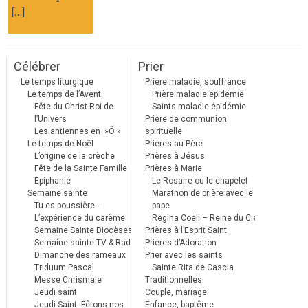
[…]
Célébrer
Prier
Le temps liturgique
Prière maladie, souffrance
Le temps de l’Avent
Prière maladie épidémie
Fête du Christ Roi de
Saints maladie épidémie
l’Univers
Prière de communion
Les antiennes en »Ô »
spirituelle
Le temps de Noël
Prières au Père
L’origine de la crèche
Prières à Jésus
Fête de la Sainte Famille
Prières à Marie
Epiphanie
Le Rosaire ou le chapelet
Semaine sainte
Marathon de prière avec le
Tu es poussière…
pape
L’expérience du carême
Regina Coeli – Reine du Ciel
Semaine Sainte Diocèses
Prières à l’Esprit Saint
Semaine sainte TV & Radio
Prières d’Adoration
Dimanche des rameaux
Prier avec les saints
Triduum Pascal
Sainte Rita de Cascia
Messe Chrismale
Traditionnelles
Jeudi saint
Couple, mariage
Jeudi Saint: Fêtons nos
Enfance, baptême