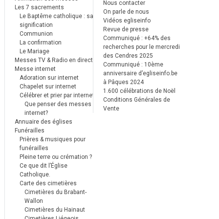
Nous contacter
Les 7 sacrements
On parle de nous
Le Baptême catholique : sa
Vidéos egliseinfo
signification
Revue de presse
Communion
Communiqué : +64% des
La confirmation
recherches pour le mercredi
Le Mariage
des Cendres 2025
Messes TV & Radio en direct
Communiqué : 10ème
Messe internet
anniversaire d’egliseinfo.be
Adoration sur internet
à Pâques 2024
Chapelet sur internet
1.600 célébrations de Noël
Célébrer et prier par internet
Conditions Générales de
Que penser des messes
Vente
internet?
Annuaire des églises
Funérailles
Prières & musiques pour
funérailles
Pleine terre ou crémation ?
Ce que dit l’Église
Catholique.
Carte des cimetières
Cimetières du Brabant-
Wallon
Cimetières du Hainaut
Cimetières Liégeois