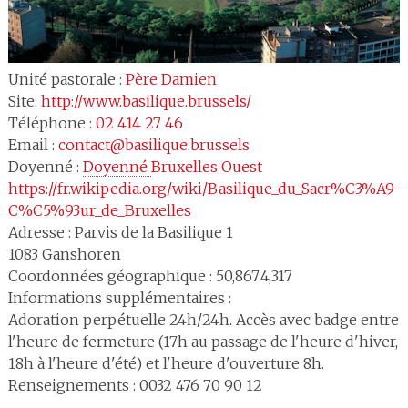
Unité pastorale :
Père Damien
Site:
http://www.basilique.brussels/
Téléphone :
02 414 27 46
Email :
contact@basilique.brussels
Doyenné :
Doyenné 
Bruxelles Ouest
https://fr.wikipedia.org/wiki/Basilique_du_Sacr%C3%A9-
C%C5%93ur_de_Bruxelles
Adresse :
Parvis de la Basilique 1
1083
Ganshoren
Coordonnées géographique : 50,867:4,317
Informations supplémentaires :
Adoration perpétuelle 24h/24h. Accès avec badge entre
l'heure de fermeture (17h au passage de l'heure d'hiver,
18h à l'heure d'été) et l'heure d'ouverture 8h.
Renseignements : 0032 476 70 90 12