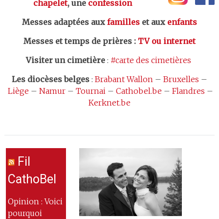
chapelet
, une
confession
Messes adaptées aux
familles
et aux
enfants
Messes et temps de prières
:
TV ou internet
Visiter un cimetière
:
#carte des cimetières
Les
diocèses belges
:
Brabant Wallon
–
Bruxelles
–
Liège
–
Namur
–
Tournai
–
Cathobel.be
–
Flandres
–
Kerknet.be
Fil
CathoBel
Opinion : Voici
pourquoi