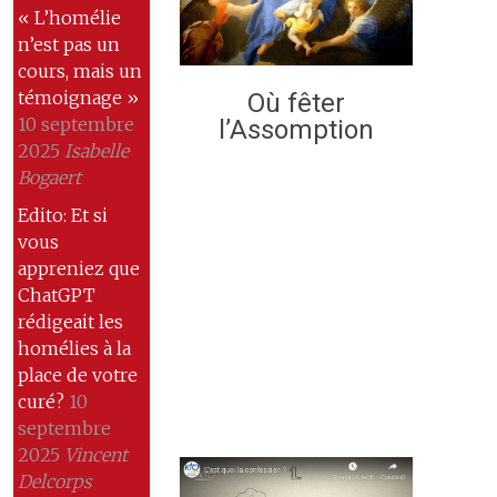
« L’homélie
n’est pas un
cours, mais un
témoignage »
Où fêter
10 septembre
l’Assomption
2025
Isabelle
Bogaert
Edito: Et si
vous
appreniez que
ChatGPT
rédigeait les
homélies à la
place de votre
curé?
10
septembre
2025
Vincent
Delcorps