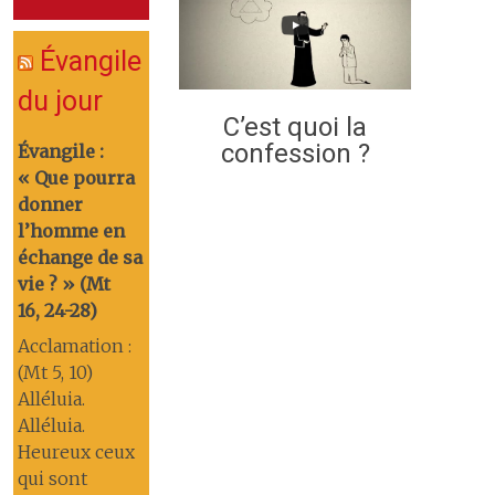
Évangile
du jour
C’est quoi la
confession ?
Évangile :
« Que pourra
donner
l’homme en
échange de sa
vie ? » (Mt
16, 24-28)
Acclamation :
(Mt 5, 10)
Alléluia.
Alléluia.
Heureux ceux
qui sont