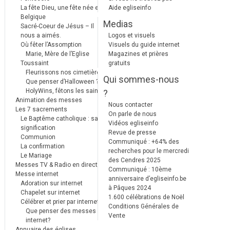
La fête Dieu, une fête née en
Aide egliseinfo
Belgique
Medias
Sacré-Coeur de Jésus – Il
nous a aimés.
Logos et visuels
Où fêter l’Assomption
Visuels du guide internet
Marie, Mère de l’Eglise
Magazines et prières
Toussaint
gratuits
Fleurissons nos cimetières
Qui sommes-nous
Que penser d’Halloween ?
HolyWins, fêtons les saints !
?
Animation des messes
Nous contacter
Les 7 sacrements
On parle de nous
Le Baptême catholique : sa
Vidéos egliseinfo
signification
Revue de presse
Communion
Communiqué : +64% des
La confirmation
recherches pour le mercredi
Le Mariage
des Cendres 2025
Messes TV & Radio en direct
Communiqué : 10ème
Messe internet
anniversaire d’egliseinfo.be
Adoration sur internet
à Pâques 2024
Chapelet sur internet
1.600 célébrations de Noël
Célébrer et prier par internet
Conditions Générales de
Que penser des messes
Vente
internet?
Annuaire des églises