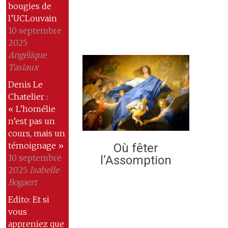
bougies de
l’UCLouvain
10 septembre
2025
Angélique
Tasiaux
Denis Le
Chatelier :
« L’homélie
n’est pas un
cours, mais un
témoignage »
Où fêter
10 septembre
l’Assomption
2025
Isabelle
Bogaert
Edito: Et si
vous
appreniez que