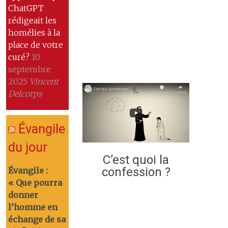
ChatGPT
rédigeait les
homélies à la
place de votre
curé?
10
septembre
2025
Vincent
Delcorps
Évangile
du jour
C’est quoi la
confession ?
Évangile :
« Que pourra
donner
l’homme en
échange de sa