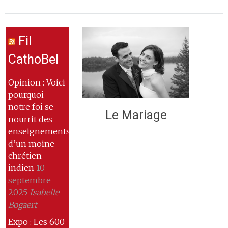
Fil
CathoBel
Opinion : Voici
pourquoi
notre foi se
Le Mariage
nourrit des
enseignements
d’un moine
chrétien
indien
10
septembre
2025
Isabelle
Bogaert
Expo : Les 600