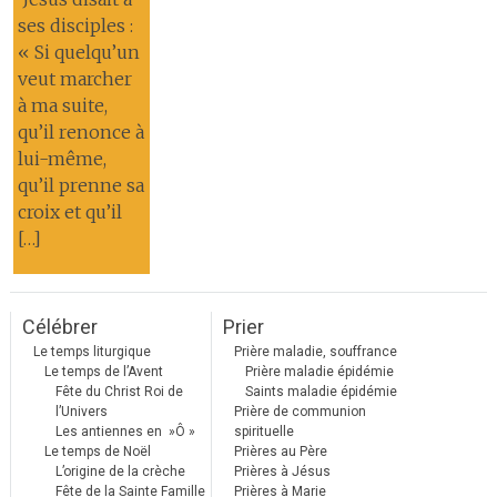
ses disciples :
« Si quelqu’un
veut marcher
à ma suite,
qu’il renonce à
lui-même,
qu’il prenne sa
croix et qu’il
[…]
Célébrer
Prier
Le temps liturgique
Prière maladie, souffrance
Le temps de l’Avent
Prière maladie épidémie
Fête du Christ Roi de
Saints maladie épidémie
l’Univers
Prière de communion
Les antiennes en »Ô »
spirituelle
Le temps de Noël
Prières au Père
L’origine de la crèche
Prières à Jésus
Fête de la Sainte Famille
Prières à Marie