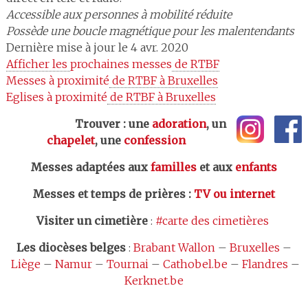
Accessible aux personnes à mobilité réduite
Possède une boucle magnétique pour les malentendants
Dernière mise à jour le 4 avr. 2020
Afficher les 
prochaines messes
 de RTBF
Messes à proximité
 de RTBF à Bruxelles
Eglises à proximité
 de RTBF à Bruxelles
Trouver : une
adoration
, un
chapelet
, une
confession
Messes adaptées aux
familles
et aux
enfants
Messes et temps de prières
:
TV ou internet
Visiter un cimetière
:
#carte des cimetières
Les
diocèses belges
:
Brabant Wallon
–
Bruxelles
–
Liège
–
Namur
–
Tournai
–
Cathobel.be
–
Flandres
–
Kerknet.be