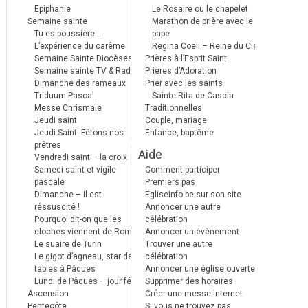
Epiphanie
Le Rosaire ou le chapelet
Semaine sainte
Marathon de prière avec le
Tu es poussière…
pape
L’expérience du carême
Regina Coeli – Reine du Ciel
Semaine Sainte Diocèses
Prières à l’Esprit Saint
Semaine sainte TV & Radio
Prières d’Adoration
Dimanche des rameaux
Prier avec les saints
Triduum Pascal
Sainte Rita de Cascia
Messe Chrismale
Traditionnelles
Jeudi saint
Couple, mariage
Jeudi Saint: Fêtons nos
Enfance, baptême
prêtres
Aide
Vendredi saint – la croix
Samedi saint et vigile
Comment participer
pascale
Premiers pas
Dimanche – Il est
EgliseInfo.be sur son site
réssuscité !
Annoncer une autre
Pourquoi dit-on que les
célébration
cloches viennent de Rome ?
Annoncer un évènement
Le suaire de Turin
Trouver une autre
Le gigot d’agneau, star des
célébration
tables à Pâques
Annoncer une église ouverte
Lundi de Pâques – jour férié
Supprimer des horaires
Ascension
Créer une messe internet
Pentecôte
Si vous ne trouvez pas