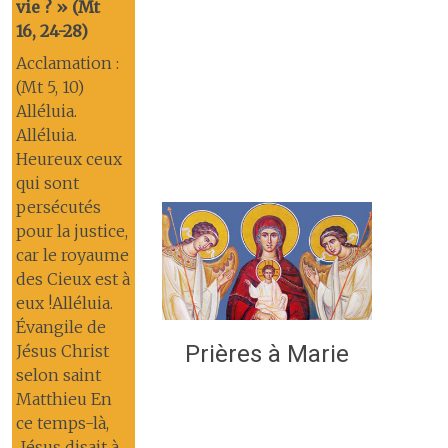
vie ? » (Mt
16, 24-28)
Acclamation :
(Mt 5, 10)
Alléluia.
Alléluia.
Heureux ceux
qui sont
persécutés
pour la justice,
car le royaume
des Cieux est à
eux !Alléluia.
Évangile de
Prières à Marie
Jésus Christ
selon saint
Matthieu En
ce temps-là,
Jésus disait à