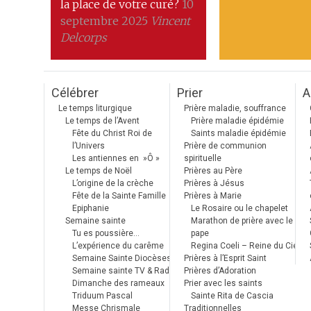
la place de votre curé?
10
septembre 2025
Vincent
Delcorps
Célébrer
Prier
A
Le temps liturgique
Prière maladie, souffrance
Le temps de l’Avent
Prière maladie épidémie
Fête du Christ Roi de
Saints maladie épidémie
l’Univers
Prière de communion
Les antiennes en »Ô »
spirituelle
Le temps de Noël
Prières au Père
L’origine de la crèche
Prières à Jésus
Fête de la Sainte Famille
Prières à Marie
Epiphanie
Le Rosaire ou le chapelet
Semaine sainte
Marathon de prière avec le
Tu es poussière…
pape
L’expérience du carême
Regina Coeli – Reine du Ciel
Semaine Sainte Diocèses
Prières à l’Esprit Saint
Semaine sainte TV & Radio
Prières d’Adoration
Dimanche des rameaux
Prier avec les saints
Triduum Pascal
Sainte Rita de Cascia
Messe Chrismale
Traditionnelles