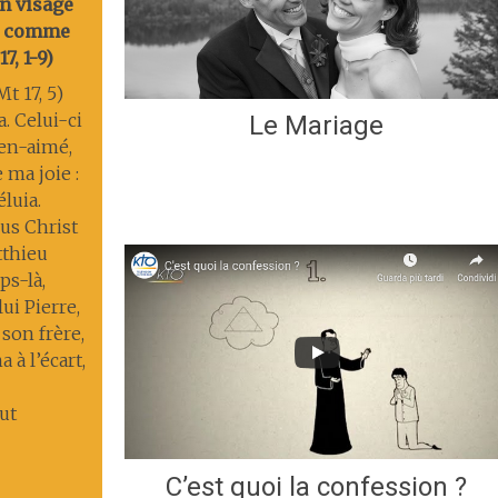
on visage
nt comme
7, 1-9)
t 17, 5)
a. Celui-ci
Le Mariage
ien-aimé,
 ma joie :
éluia.
us Christ
tthieu
s-là,
lui Pierre,
 son frère,
 à l’écart,
ut
C’est quoi la confession ?