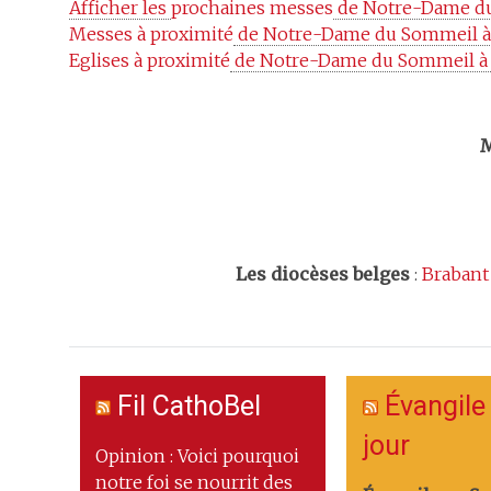
Afficher les 
prochaines messes
 de Notre-Dame d
Messes à proximité
 de Notre-Dame du Sommeil à
Eglises à proximité
 de Notre-Dame du Sommeil à 
Trouv
M
Les
diocèses belges
:
Brabant
Fil CathoBel
Évangile
jour
Opinion : Voici pourquoi
notre foi se nourrit des