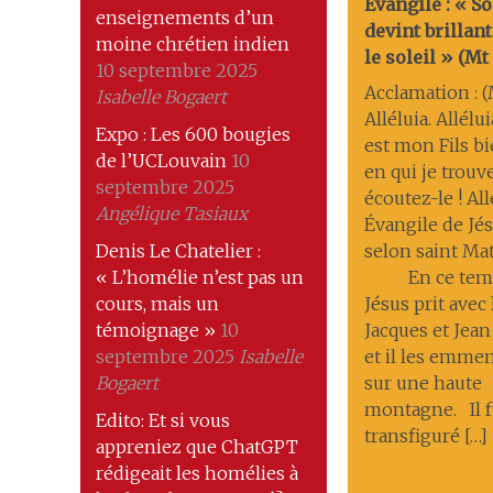
Évangile : « S
enseignements d’un
devint brilla
moine chrétien indien
le soleil » (Mt 1
10 septembre 2025
Acclamation : (M
Isabelle Bogaert
Alléluia. Allélui
Expo : Les 600 bougies
est mon Fils b
de l’UCLouvain
10
en qui je trouve
septembre 2025
écoutez-le ! All
Angélique Tasiaux
Évangile de Jés
Denis Le Chatelier :
selon saint Ma
« L’homélie n’est pas un
En ce temp
cours, mais un
Jésus prit avec 
témoignage »
10
Jacques et Jean
septembre 2025
Isabelle
et il les emmena
Bogaert
sur une haute
montagne. Il f
Edito: Et si vous
transfiguré […]
appreniez que ChatGPT
rédigeait les homélies à