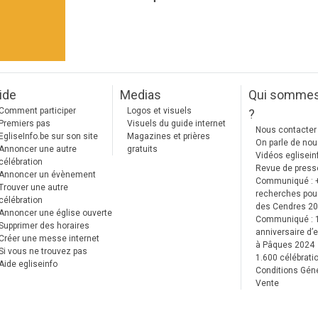
ide
Medias
Qui somme
Comment participer
Logos et visuels
?
Premiers pas
Visuels du guide internet
Nous contacter
EgliseInfo.be sur son site
Magazines et prières
On parle de no
Annoncer une autre
gratuits
Vidéos eglisein
célébration
Revue de press
Annoncer un évènement
Communiqué : 
Trouver une autre
recherches pour
célébration
des Cendres 2
Annoncer une église ouverte
Communiqué :
Supprimer des horaires
anniversaire d’e
Créer une messe internet
à Pâques 2024
Si vous ne trouvez pas
1.600 célébrati
Aide egliseinfo
Conditions Gén
Vente