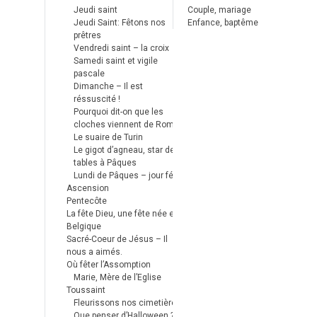
Jeudi saint
Couple, mariage
Jeudi Saint: Fêtons nos
Enfance, baptême
prêtres
Vendredi saint – la croix
Samedi saint et vigile
pascale
Dimanche – Il est
réssuscité !
Pourquoi dit-on que les
cloches viennent de Rome ?
Le suaire de Turin
Le gigot d’agneau, star des
tables à Pâques
Lundi de Pâques – jour férié
Ascension
Pentecôte
La fête Dieu, une fête née en
Belgique
Sacré-Coeur de Jésus – Il
nous a aimés.
Où fêter l’Assomption
Marie, Mère de l’Eglise
Toussaint
Fleurissons nos cimetières
Que penser d’Halloween ?