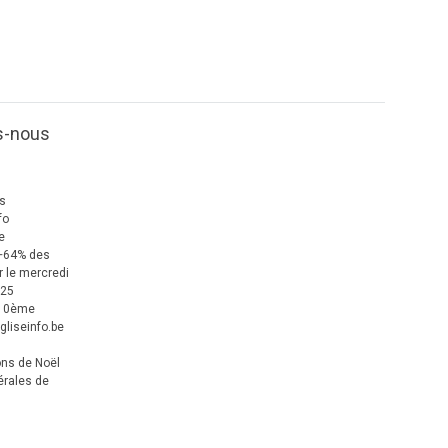
s-nous
us
fo
e
+64% des
 le mercredi
025
 10ème
gliseinfo.be
ons de Noël
érales de