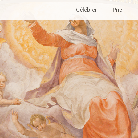
Aller
Célébrer
Prier
au
contenu
principal