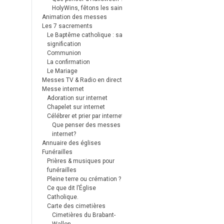
HolyWins, fêtons les saints !
Animation des messes
Les 7 sacrements
Le Baptême catholique : sa
signification
Communion
La confirmation
Le Mariage
Messes TV & Radio en direct
Messe internet
Adoration sur internet
Chapelet sur internet
Célébrer et prier par internet
Que penser des messes
internet?
Annuaire des églises
Funérailles
Prières & musiques pour
funérailles
Pleine terre ou crémation ?
Ce que dit l’Église
Catholique.
Carte des cimetières
Cimetières du Brabant-