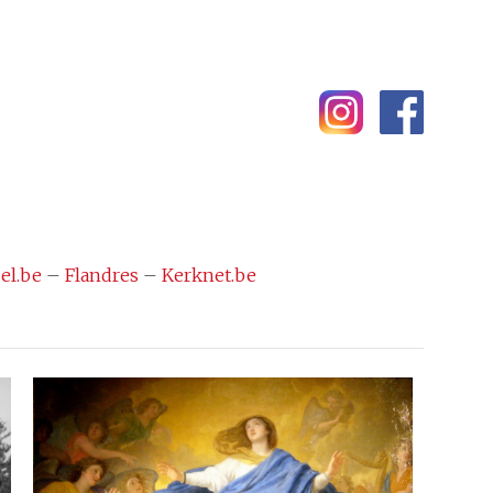
el.be
–
Flandres
–
Kerknet.be