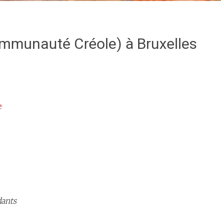
mmunauté Créole) à Bruxelles
e
dants