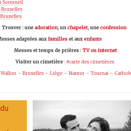
u Sommeil
 Bruxelles
Bruxelles
er : une
adoration
, un
chapelet
, une
confession
esses adaptées aux
familles
et aux
enfants
Messes et temps de prières
:
TV ou internet
Visiter un cimetière
:
#carte des cimetières
 Wallon
–
Bruxelles
–
Liège
–
Namur
–
Tournai
–
Cathob
 du