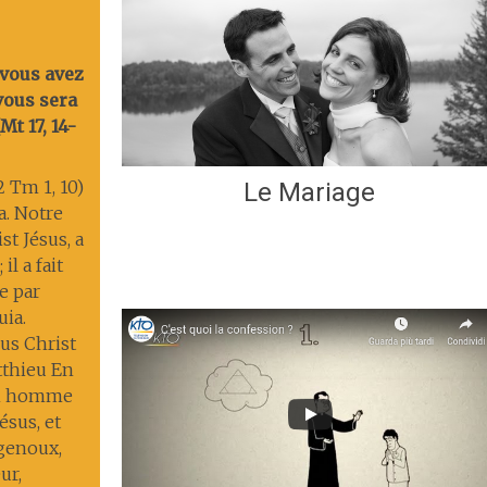
 vous avez
 vous sera
t 17, 14-
2 Tm 1, 10)
Le Mariage
ia. Notre
st Jésus, a
il a fait
ie par
uia.
us Christ
tthieu En
un homme
ésus, et
 genoux,
ur,