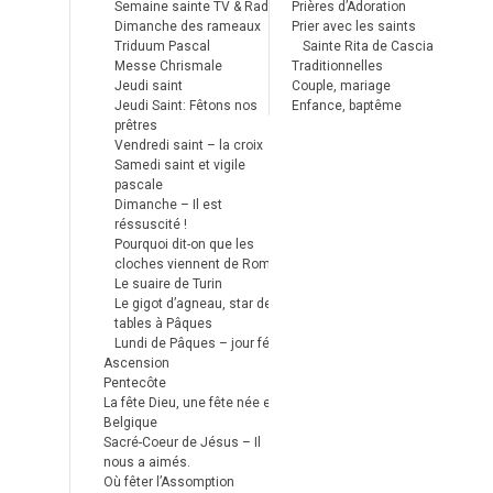
Semaine sainte TV & Radio
Prières d’Adoration
Dimanche des rameaux
Prier avec les saints
Triduum Pascal
Sainte Rita de Cascia
Messe Chrismale
Traditionnelles
Jeudi saint
Couple, mariage
Jeudi Saint: Fêtons nos
Enfance, baptême
prêtres
Vendredi saint – la croix
Samedi saint et vigile
pascale
Dimanche – Il est
réssuscité !
Pourquoi dit-on que les
cloches viennent de Rome ?
Le suaire de Turin
Le gigot d’agneau, star des
tables à Pâques
Lundi de Pâques – jour férié
Ascension
Pentecôte
La fête Dieu, une fête née en
Belgique
Sacré-Coeur de Jésus – Il
nous a aimés.
Où fêter l’Assomption