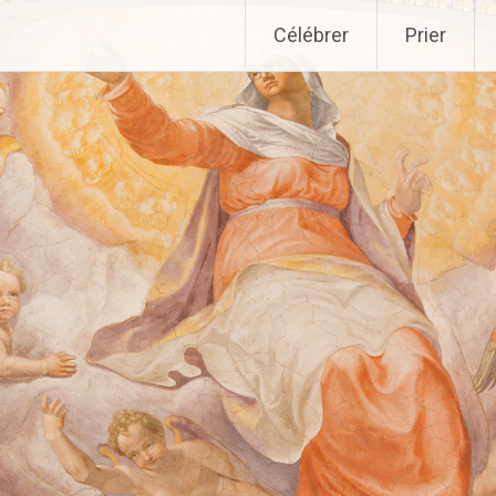
Aller
Célébrer
Prier
au
contenu
principal