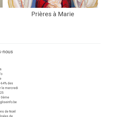
Prières à Marie
s-nous
us
fo
e
+64% des
 le mercredi
025
 10ème
gliseinfo.be
ons de Noël
érales de