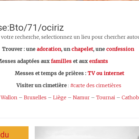
se:Bto/71/ociriz
 votre recherche, selectionnez un lieu pour chercher autour
er : une
adoration
, un
chapelet
, une
confession
esses adaptées aux
familles
et aux
enfants
Messes et temps de prières
:
TV ou internet
Visiter un cimetière
:
#carte des cimetières
 Wallon
–
Bruxelles
–
Liège
–
Namur
–
Tournai
–
Cathob
 du