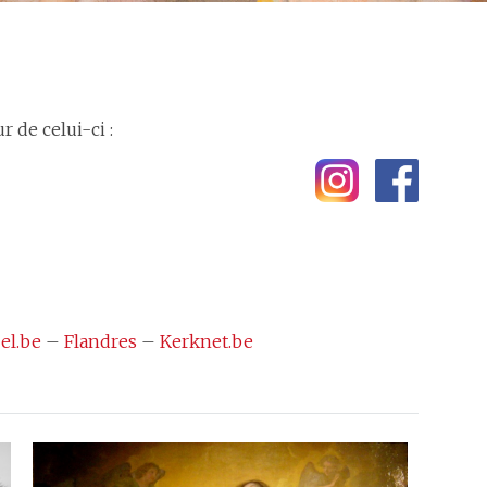
 de celui-ci :
el.be
–
Flandres
–
Kerknet.be