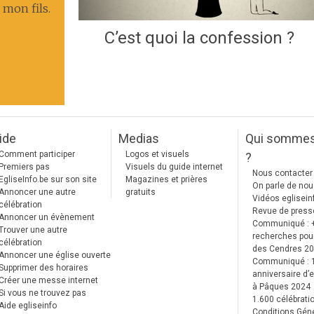
 mon fils.
C’est quoi la confession ?
ide
Medias
Qui somme
Comment participer
Logos et visuels
?
Premiers pas
Visuels du guide internet
Nous contacter
EgliseInfo.be sur son site
Magazines et prières
On parle de no
Annoncer une autre
gratuits
Vidéos eglisein
célébration
Revue de press
Annoncer un évènement
Communiqué : 
Trouver une autre
recherches pour
célébration
des Cendres 2
Annoncer une église ouverte
Communiqué :
Supprimer des horaires
anniversaire d’e
Créer une messe internet
à Pâques 2024
Si vous ne trouvez pas
1.600 célébrati
Aide egliseinfo
Conditions Gén