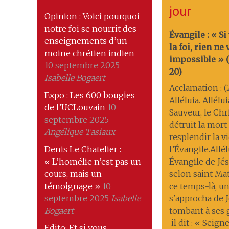
jour
Opinion : Voici pourquoi
notre foi se nourrit des
Évangile : « Si
enseignements d’un
la foi, rien ne
moine chrétien indien
impossible » (M
10 septembre 2025
20)
Isabelle Bogaert
Acclamation : (
Expo : Les 600 bougies
Alléluia. Allélu
de l’UCLouvain
10
Sauveur, le Chri
septembre 2025
détruit la mort ; 
Angélique Tasiaux
resplendir la v
Denis Le Chatelier :
l’Évangile.Allél
« L’homélie n’est pas un
Évangile de Jés
cours, mais un
selon saint Ma
témoignage »
10
ce temps-là, 
septembre 2025
Isabelle
s'approcha de J
Bogaert
tombant à ses
il dit : « Seigne
Edito: Et si vous