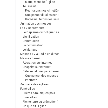
Marie, Mère de l’Eglise
Toussaint
Fleurissons nos cimetières
Que penser d’Halloween ?
HolyWins, fêtons les saints !
Animation des messes
Les 7 sacrements
Le Baptême catholique : sa
signification
Communion
La confirmation
Le Mariage
Messes TV & Radio en direct
Messe internet
Adoration sur internet
Chapelet sur internet
Célébrer et prier par internet
Que penser des messes
internet?
Annuaire des églises
Funérailles
Prières & musiques pour
funérailles
Pleine terre ou crémation ?
Ce que dit l’Église