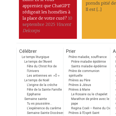
prends pitié de
appreniez que ChatGPT
Il est […]
rédigeait les homélies à
la place de votre curé?
10
septembre 2025
Vincent
Delcorps
Célébrer
Prier
A
Le temps liturgique
Prière maladie, souffrance
Le temps de l’Avent
Prière maladie épidémie
Fête du Christ Roi de
Saints maladie épidémie
l’Univers
Prière de communion
Les antiennes en »Ô »
spirituelle
Le temps de Noël
Prières au Père
L’origine de la crèche
Prières à Jésus
Fête de la Sainte Famille
Prières à Marie
Epiphanie
Le Rosaire ou le chapelet
Semaine sainte
Marathon de prière avec le
Tu es poussière…
pape
L’expérience du carême
Regina Coeli – Reine du Ciel
Semaine Sainte Diocèses
Prières à l’Esprit Saint